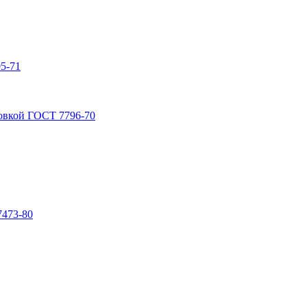
5-71
овкой ГОСТ 7796-70
7473-80