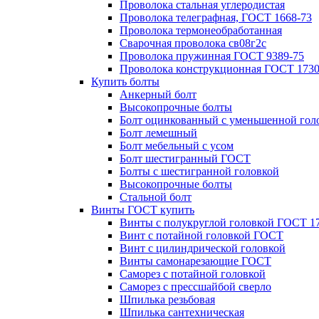
Проволока стальная углеродистая
Проволока телеграфная, ГОСТ 1668-73
Проволока термонеобработанная
Сварочная проволока св08г2с
Проволока пружинная ГОСТ 9389-75
Проволока конструкционная ГОСТ 1730
Купить болты
Анкерный болт
Высокопрочные болты
Болт оцинкованный с уменьшенной гол
Болт лемешный
Болт мебельный с усом
Болт шестигранный ГОСТ
Болты с шестигранной головкой
Высокопрочные болты
Стальной болт
Винты ГОСТ купить
Винты с полукруглой головкой ГОСТ 1
Винт с потайной головкой ГОСТ
Винт с цилиндрической головкой
Винты самонарезающие ГОСТ
Саморез с потайной головкой
Саморез с прессшайбой сверло
Шпилька резьбовая
Шпилька сантехническая