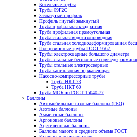
Котельные трубы
Трубы 09Г2С
Замкнутый профиль
Профиль гнутый замкнутый
Труба профильная квадратная
Труба профильная прямоугольная
Труба стальная водогазопроводная
Труба стальная холоднодеформированная бес
Прецизионные трубы ГОСТ 9567
Трубы электросварные большого диаметра
Трубы стальные бесшовные горячедеформиро
Трубы стальные электросварные
Труба капиллярная нержавеющая
Насосно-компрессорные трубы
Труба НКТ 73
Труба НКТ 60
Труба МОБ по ГОСТ 15040-77
Баллоны
Автомобильные газовые баллоны (ГБО)
Азотные баллоны
Аммиачные баллоны
Аргоновые баллоны
Ацетиленовые баллоны
Баллоны малого и среднего объема ГОСТ
Баллоны и огнетушители