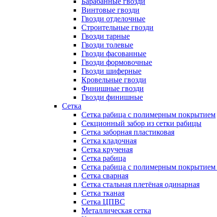
Барабанные гвозди
Винтовые гвозди
Гвозди отделочные
Строительные гвозди
Гвозди тарные
Гвозди толевые
Гвозди фасованные
Гвозди формовочные
Гвозди шиферные
Кровельные гвозди
Финишные гвозди
Гвозди финишные
Сетка
Сетка рабица с полимерным покрытием
Секционный забор из сетки рабицы
Сетка заборная пластиковая
Сетка кладочная
Сетка крученая
Сетка рабица
Сетка рабица с полимерным покрытием
Сетка сварная
Сетка стальная плетёная одинарная
Сетка тканая
Сетка ЦПВС
Металлическая сетка