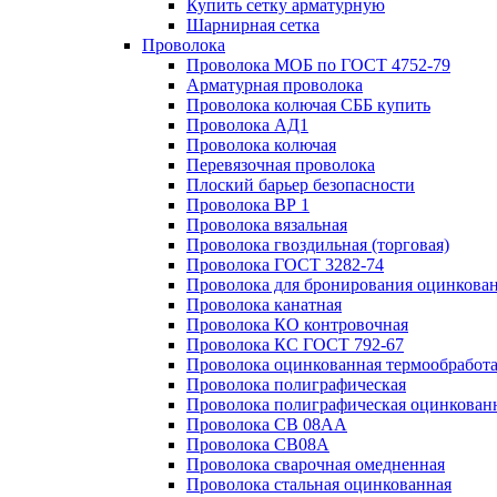
Купить сетку арматурную
Шарнирная сетка
Проволока
Проволока МОБ по ГОСТ 4752-79
Арматурная проволока
Проволока колючая СББ купить
Проволока АД1
Проволока колючая
Перевязочная проволока
Плоский барьер безопасности
Проволока ВР 1
Проволока вязальная
Проволока гвоздильная (торговая)
Проволока ГОСТ 3282-74
Проволока для бронирования оцинкова
Проволока канатная
Проволока КО контровочная
Проволока КС ГОСТ 792-67
Проволока оцинкованная термообработ
Проволока полиграфическая
Проволока полиграфическая оцинкован
Проволока СВ 08АА
Проволока СВ08А
Проволока сварочная омедненная
Проволока стальная оцинкованная