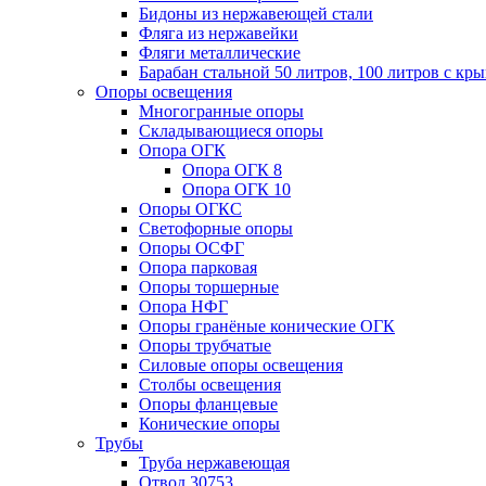
Бидоны из нержавеющей стали
Фляга из нержавейки
Фляги металлические
Барабан стальной 50 литров, 100 литров с к
Опоры освещения
Многогранные опоры
Складывающиеся опоры
Опора ОГК
Опора ОГК 8
Опора ОГК 10
Опоры ОГКС
Светофорные опоры
Опоры ОСФГ
Опора парковая
Опоры торшерные
Опора НФГ
Опоры гранёные конические ОГК
Опоры трубчатые
Силовые опоры освещения
Столбы освещения
Опоры фланцевые
Конические опоры
Трубы
Труба нержавеющая
Отвод 30753