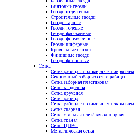
Барабанные гвозди
Винтовые гвозди
Гвозди отделочные
Строительные гвозди
Гвозди тарные
Гвозди толевые
Гвозди фасованные
Гвозди формовочные
Гвозди шиферные
Кровельные гвозди
Финишные гвозди
Гвозди финишные
Сетка
Сетка рабица с полимерным покрытием
Секционный забор из сетки рабицы
Сетка заборная пластиковая
Сетка кладочная
Сетка крученая
Сетка рабица
Сетка рабица с полимерным покрытием
Сетка сварная
Сетка стальная плетёная одинарная
Сетка тканая
Сетка ЦПВС
Металлическая сетка