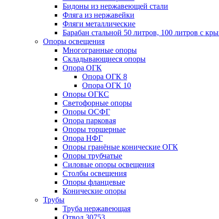
Бидоны из нержавеющей стали
Фляга из нержавейки
Фляги металлические
Барабан стальной 50 литров, 100 литров с к
Опоры освещения
Многогранные опоры
Складывающиеся опоры
Опора ОГК
Опора ОГК 8
Опора ОГК 10
Опоры ОГКС
Светофорные опоры
Опоры ОСФГ
Опора парковая
Опоры торшерные
Опора НФГ
Опоры гранёные конические ОГК
Опоры трубчатые
Силовые опоры освещения
Столбы освещения
Опоры фланцевые
Конические опоры
Трубы
Труба нержавеющая
Отвод 30753