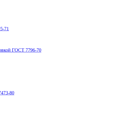
5-71
овкой ГОСТ 7796-70
7473-80