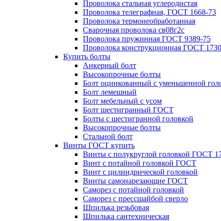
Проволока стальная углеродистая
Проволока телеграфная, ГОСТ 1668-73
Проволока термонеобработанная
Сварочная проволока св08г2с
Проволока пружинная ГОСТ 9389-75
Проволока конструкционная ГОСТ 1730
Купить болты
Анкерный болт
Высокопрочные болты
Болт оцинкованный с уменьшенной гол
Болт лемешный
Болт мебельный с усом
Болт шестигранный ГОСТ
Болты с шестигранной головкой
Высокопрочные болты
Стальной болт
Винты ГОСТ купить
Винты с полукруглой головкой ГОСТ 1
Винт с потайной головкой ГОСТ
Винт с цилиндрической головкой
Винты самонарезающие ГОСТ
Саморез с потайной головкой
Саморез с прессшайбой сверло
Шпилька резьбовая
Шпилька сантехническая