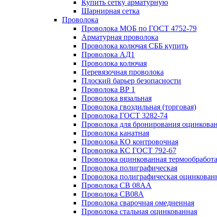
Купить сетку арматурную
Шарнирная сетка
Проволока
Проволока МОБ по ГОСТ 4752-79
Арматурная проволока
Проволока колючая СББ купить
Проволока АД1
Проволока колючая
Перевязочная проволока
Плоский барьер безопасности
Проволока ВР 1
Проволока вязальная
Проволока гвоздильная (торговая)
Проволока ГОСТ 3282-74
Проволока для бронирования оцинкова
Проволока канатная
Проволока КО контровочная
Проволока КС ГОСТ 792-67
Проволока оцинкованная термообработ
Проволока полиграфическая
Проволока полиграфическая оцинкован
Проволока СВ 08АА
Проволока СВ08А
Проволока сварочная омедненная
Проволока стальная оцинкованная