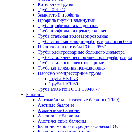
Котельные трубы
Трубы 09Г2С
Замкнутый профиль
Профиль гнутый замкнутый
Труба профильная квадратная
Труба профильная прямоугольная
Труба стальная водогазопроводная
Труба стальная холоднодеформированная бес
Прецизионные трубы ГОСТ 9567
Трубы электросварные большого диаметра
Трубы стальные бесшовные горячедеформиро
Трубы стальные электросварные
Труба капиллярная нержавеющая
Насосно-компрессорные трубы
Труба НКТ 73
Труба НКТ 60
Труба МОБ по ГОСТ 15040-77
Баллоны
Автомобильные газовые баллоны (ГБО)
Азотные баллоны
Аммиачные баллоны
Аргоновые баллоны
Ацетиленовые баллоны
Баллоны малого и среднего объема ГОСТ
Баллоны и огнетушители