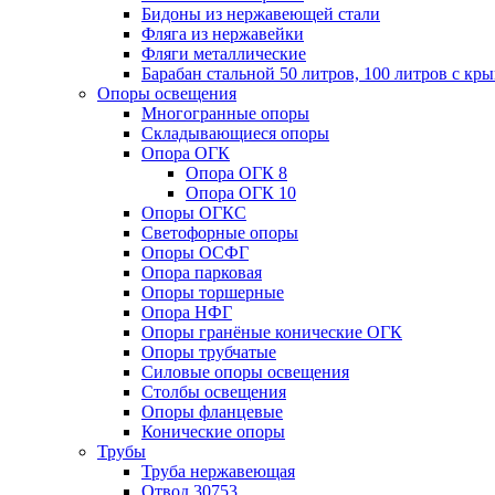
Бидоны из нержавеющей стали
Фляга из нержавейки
Фляги металлические
Барабан стальной 50 литров, 100 литров с к
Опоры освещения
Многогранные опоры
Складывающиеся опоры
Опора ОГК
Опора ОГК 8
Опора ОГК 10
Опоры ОГКС
Светофорные опоры
Опоры ОСФГ
Опора парковая
Опоры торшерные
Опора НФГ
Опоры гранёные конические ОГК
Опоры трубчатые
Силовые опоры освещения
Столбы освещения
Опоры фланцевые
Конические опоры
Трубы
Труба нержавеющая
Отвод 30753