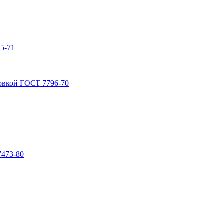
5-71
овкой ГОСТ 7796-70
7473-80