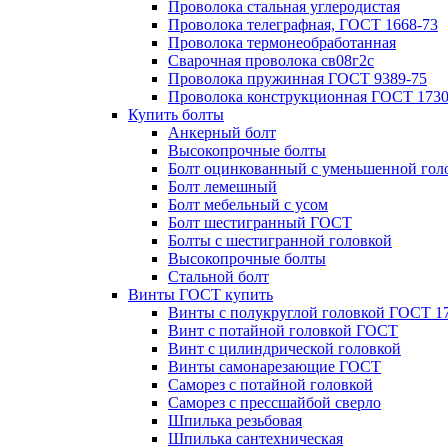
Проволока стальная углеродистая
Проволока телеграфная, ГОСТ 1668-73
Проволока термонеобработанная
Сварочная проволока св08г2с
Проволока пружинная ГОСТ 9389-75
Проволока конструкционная ГОСТ 1730
Купить болты
Анкерный болт
Высокопрочные болты
Болт оцинкованный с уменьшенной гол
Болт лемешный
Болт мебельный с усом
Болт шестигранный ГОСТ
Болты с шестигранной головкой
Высокопрочные болты
Стальной болт
Винты ГОСТ купить
Винты с полукруглой головкой ГОСТ 1
Винт с потайной головкой ГОСТ
Винт с цилиндрической головкой
Винты самонарезающие ГОСТ
Саморез с потайной головкой
Саморез с прессшайбой сверло
Шпилька резьбовая
Шпилька сантехническая