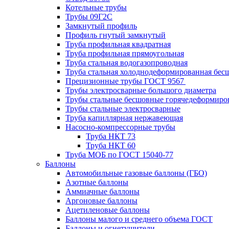
Котельные трубы
Трубы 09Г2С
Замкнутый профиль
Профиль гнутый замкнутый
Труба профильная квадратная
Труба профильная прямоугольная
Труба стальная водогазопроводная
Труба стальная холоднодеформированная бес
Прецизионные трубы ГОСТ 9567
Трубы электросварные большого диаметра
Трубы стальные бесшовные горячедеформиро
Трубы стальные электросварные
Труба капиллярная нержавеющая
Насосно-компрессорные трубы
Труба НКТ 73
Труба НКТ 60
Труба МОБ по ГОСТ 15040-77
Баллоны
Автомобильные газовые баллоны (ГБО)
Азотные баллоны
Аммиачные баллоны
Аргоновые баллоны
Ацетиленовые баллоны
Баллоны малого и среднего объема ГОСТ
Баллоны и огнетушители