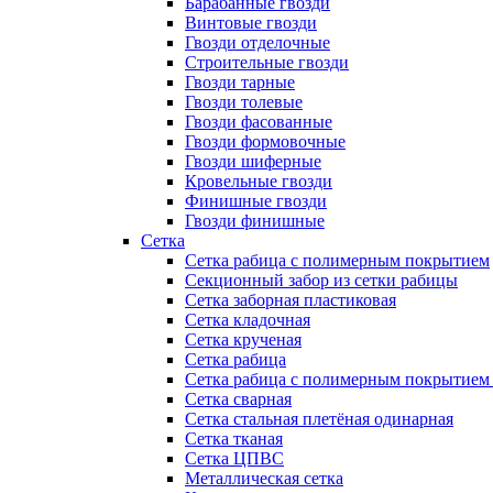
Барабанные гвозди
Винтовые гвозди
Гвозди отделочные
Строительные гвозди
Гвозди тарные
Гвозди толевые
Гвозди фасованные
Гвозди формовочные
Гвозди шиферные
Кровельные гвозди
Финишные гвозди
Гвозди финишные
Сетка
Сетка рабица с полимерным покрытием
Секционный забор из сетки рабицы
Сетка заборная пластиковая
Сетка кладочная
Сетка крученая
Сетка рабица
Сетка рабица с полимерным покрытием
Сетка сварная
Сетка стальная плетёная одинарная
Сетка тканая
Сетка ЦПВС
Металлическая сетка