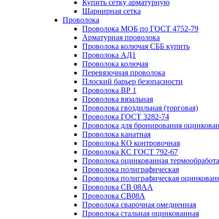
Купить сетку арматурную
Шарнирная сетка
Проволока
Проволока МОБ по ГОСТ 4752-79
Арматурная проволока
Проволока колючая СББ купить
Проволока АД1
Проволока колючая
Перевязочная проволока
Плоский барьер безопасности
Проволока ВР 1
Проволока вязальная
Проволока гвоздильная (торговая)
Проволока ГОСТ 3282-74
Проволока для бронирования оцинкова
Проволока канатная
Проволока КО контровочная
Проволока КС ГОСТ 792-67
Проволока оцинкованная термообработ
Проволока полиграфическая
Проволока полиграфическая оцинкован
Проволока СВ 08АА
Проволока СВ08А
Проволока сварочная омедненная
Проволока стальная оцинкованная