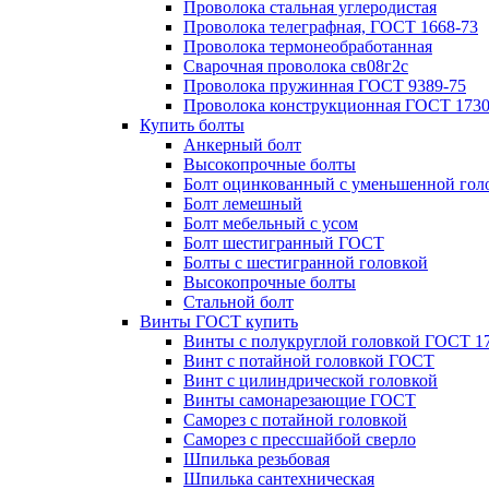
Проволока стальная углеродистая
Проволока телеграфная, ГОСТ 1668-73
Проволока термонеобработанная
Сварочная проволока св08г2с
Проволока пружинная ГОСТ 9389-75
Проволока конструкционная ГОСТ 1730
Купить болты
Анкерный болт
Высокопрочные болты
Болт оцинкованный с уменьшенной гол
Болт лемешный
Болт мебельный с усом
Болт шестигранный ГОСТ
Болты с шестигранной головкой
Высокопрочные болты
Стальной болт
Винты ГОСТ купить
Винты с полукруглой головкой ГОСТ 1
Винт с потайной головкой ГОСТ
Винт с цилиндрической головкой
Винты самонарезающие ГОСТ
Саморез с потайной головкой
Саморез с прессшайбой сверло
Шпилька резьбовая
Шпилька сантехническая