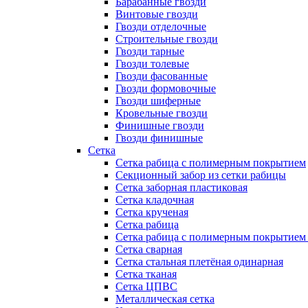
Барабанные гвозди
Винтовые гвозди
Гвозди отделочные
Строительные гвозди
Гвозди тарные
Гвозди толевые
Гвозди фасованные
Гвозди формовочные
Гвозди шиферные
Кровельные гвозди
Финишные гвозди
Гвозди финишные
Сетка
Сетка рабица с полимерным покрытием
Секционный забор из сетки рабицы
Сетка заборная пластиковая
Сетка кладочная
Сетка крученая
Сетка рабица
Сетка рабица с полимерным покрытием
Сетка сварная
Сетка стальная плетёная одинарная
Сетка тканая
Сетка ЦПВС
Металлическая сетка