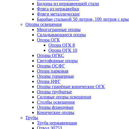
Бидоны из нержавеющей стали
Фляга из нержавейки
Фляги металлические
Барабан стальной 50 литров, 100 литров с к
Опоры освещения
Многогранные опоры
Складывающиеся опоры
Опора ОГК
Опора ОГК 8
Опора ОГК 10
Опоры ОГКС
Светофорные опоры
Опоры ОСФГ
Опора парковая
Опоры торшерные
Опора НФГ
Опоры гранёные конические ОГК
Опоры трубчатые
Силовые опоры освещения
Столбы освещения
Опоры фланцевые
Конические опоры
Трубы
Труба нержавеющая
Отвод 30753