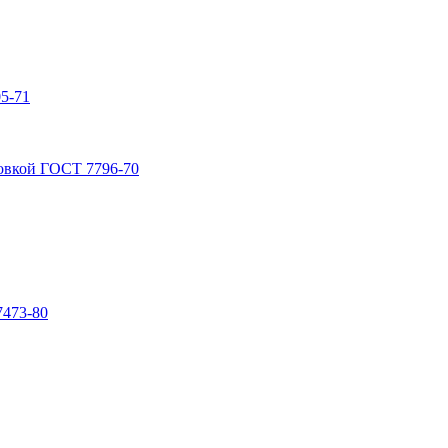
5-71
овкой ГОСТ 7796-70
7473-80