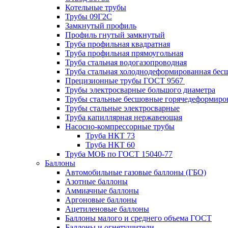
Котельные трубы
Трубы 09Г2С
Замкнутый профиль
Профиль гнутый замкнутый
Труба профильная квадратная
Труба профильная прямоугольная
Труба стальная водогазопроводная
Труба стальная холоднодеформированная бес
Прецизионные трубы ГОСТ 9567
Трубы электросварные большого диаметра
Трубы стальные бесшовные горячедеформиро
Трубы стальные электросварные
Труба капиллярная нержавеющая
Насосно-компрессорные трубы
Труба НКТ 73
Труба НКТ 60
Труба МОБ по ГОСТ 15040-77
Баллоны
Автомобильные газовые баллоны (ГБО)
Азотные баллоны
Аммиачные баллоны
Аргоновые баллоны
Ацетиленовые баллоны
Баллоны малого и среднего объема ГОСТ
Баллоны и огнетушители