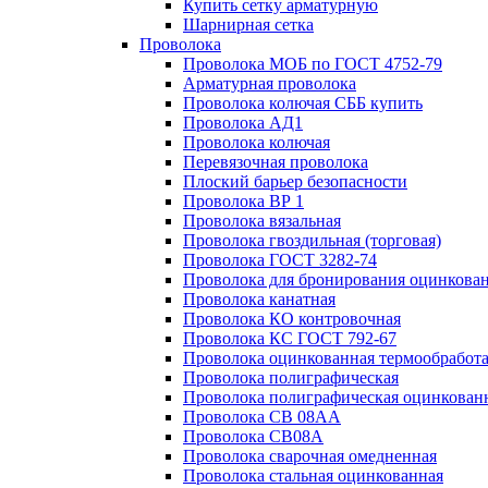
Купить сетку арматурную
Шарнирная сетка
Проволока
Проволока МОБ по ГОСТ 4752-79
Арматурная проволока
Проволока колючая СББ купить
Проволока АД1
Проволока колючая
Перевязочная проволока
Плоский барьер безопасности
Проволока ВР 1
Проволока вязальная
Проволока гвоздильная (торговая)
Проволока ГОСТ 3282-74
Проволока для бронирования оцинкова
Проволока канатная
Проволока КО контровочная
Проволока КС ГОСТ 792-67
Проволока оцинкованная термообработ
Проволока полиграфическая
Проволока полиграфическая оцинкован
Проволока СВ 08АА
Проволока СВ08А
Проволока сварочная омедненная
Проволока стальная оцинкованная