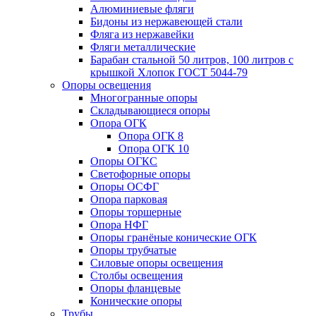
Алюминиевые фляги
Бидоны из нержавеющей стали
Фляга из нержавейки
Фляги металлические
Барабан стальной 50 литров, 100 литров с
крышкой Хлопок ГОСТ 5044-79
Опоры освещения
Многогранные опоры
Складывающиеся опоры
Опора ОГК
Опора ОГК 8
Опора ОГК 10
Опоры ОГКС
Светофорные опоры
Опоры ОСФГ
Опора парковая
Опоры торшерные
Опора НФГ
Опоры гранёные конические ОГК
Опоры трубчатые
Силовые опоры освещения
Столбы освещения
Опоры фланцевые
Конические опоры
Трубы