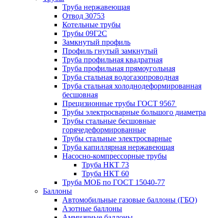
Труба нержавеющая
Отвод 30753
Котельные трубы
Трубы 09Г2С
Замкнутый профиль
Профиль гнутый замкнутый
Труба профильная квадратная
Труба профильная прямоугольная
Труба стальная водогазопроводная
Труба стальная холоднодеформированная
бесшовная
Прецизионные трубы ГОСТ 9567
Трубы электросварные большого диаметра
Трубы стальные бесшовные
горячедеформированные
Трубы стальные электросварные
Труба капиллярная нержавеющая
Насосно-компрессорные трубы
Труба НКТ 73
Труба НКТ 60
Труба МОБ по ГОСТ 15040-77
Баллоны
Автомобильные газовые баллоны (ГБО)
Азотные баллоны
Аммиачные баллоны