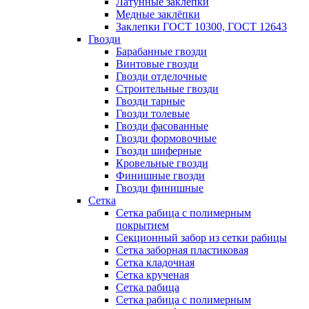
Латунные заклепки
Медные заклёпки
Заклепки ГОСТ 10300, ГОСТ 12643
Гвозди
Барабанные гвозди
Винтовые гвозди
Гвозди отделочные
Строительные гвозди
Гвозди тарные
Гвозди толевые
Гвозди фасованные
Гвозди формовочные
Гвозди шиферные
Кровельные гвозди
Финишные гвозди
Гвозди финишные
Сетка
Сетка рабица с полимерным
покрытием
Секционный забор из сетки рабицы
Сетка заборная пластиковая
Сетка кладочная
Сетка крученая
Сетка рабица
Сетка рабица с полимерным