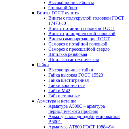
Высокопрочные болты
Стальной болт
Винты ГОСТ купить
Винты с полукруглой головкой ГОСТ
17473-80
Винт с потайной головкой ГОСТ
Винт с цилиндрической головкой
Винты самонарезающие ГОСТ
Саморез с потайной головкой
Саморез с прессшайбой сверло
Шпилька резьбовая
Шпилька сантехническая
Гайки
Высокопрочные гайки
Гайка высокая ГОСТ 15523
Гайка шестигранная
Гайки корончатые
Гайки М42
Гайки стальные
Арматура и катанка
Арматура А500С – арматура
периодического профиля
Арматура холоднодеформированная
В500С
Арматура АТ800 ГОСТ 10884-94