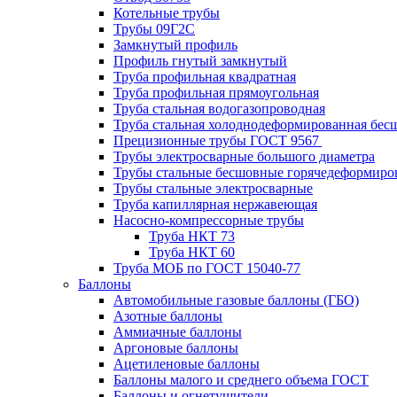
Котельные трубы
Трубы 09Г2С
Замкнутый профиль
Профиль гнутый замкнутый
Труба профильная квадратная
Труба профильная прямоугольная
Труба стальная водогазопроводная
Труба стальная холоднодеформированная бес
Прецизионные трубы ГОСТ 9567
Трубы электросварные большого диаметра
Трубы стальные бесшовные горячедеформиро
Трубы стальные электросварные
Труба капиллярная нержавеющая
Насосно-компрессорные трубы
Труба НКТ 73
Труба НКТ 60
Труба МОБ по ГОСТ 15040-77
Баллоны
Автомобильные газовые баллоны (ГБО)
Азотные баллоны
Аммиачные баллоны
Аргоновые баллоны
Ацетиленовые баллоны
Баллоны малого и среднего объема ГОСТ
Баллоны и огнетушители