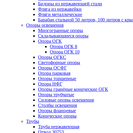
Бидоны из нержавеющей стали
Фляга из нержавейки
Фляги металлические
Барабан стальной 50 литров, 100 литров с к
Опоры освещения
Многогранные опоры
Складывающиеся опоры
Опора ОГК
Опора ОГК 8
Опора ОГК 10
Опоры ОГКС
Светофорные опоры
Опоры ОСФГ
Опора парковая
Опоры торшерные
Опора НФГ
Опоры гранёные конические ОГК
Опоры трубчатые
Силовые опоры освещения
Столбы освещения
Опоры фланцевые
Конические опоры
Трубы
Труба нержавеющая
Отвод 30753