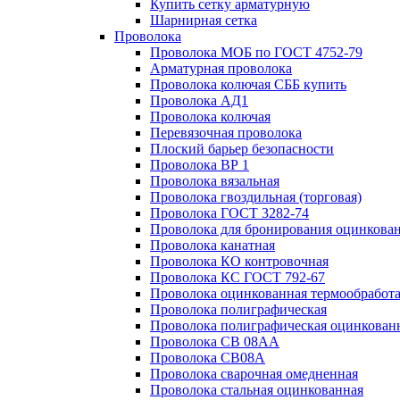
Купить сетку арматурную
Шарнирная сетка
Проволока
Проволока МОБ по ГОСТ 4752-79
Арматурная проволока
Проволока колючая СББ купить
Проволока АД1
Проволока колючая
Перевязочная проволока
Плоский барьер безопасности
Проволока ВР 1
Проволока вязальная
Проволока гвоздильная (торговая)
Проволока ГОСТ 3282-74
Проволока для бронирования оцинкова
Проволока канатная
Проволока КО контровочная
Проволока КС ГОСТ 792-67
Проволока оцинкованная термообработ
Проволока полиграфическая
Проволока полиграфическая оцинкован
Проволока СВ 08АА
Проволока СВ08А
Проволока сварочная омедненная
Проволока стальная оцинкованная