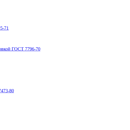
5-71
овкой ГОСТ 7796-70
7473-80