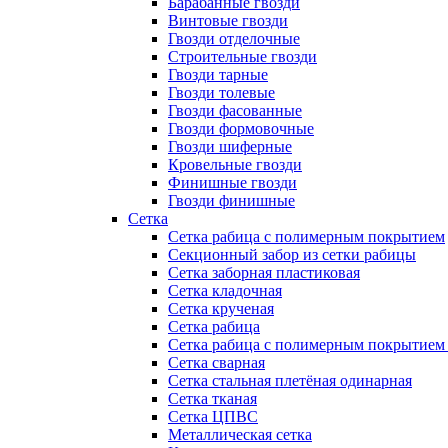
Барабанные гвозди
Винтовые гвозди
Гвозди отделочные
Строительные гвозди
Гвозди тарные
Гвозди толевые
Гвозди фасованные
Гвозди формовочные
Гвозди шиферные
Кровельные гвозди
Финишные гвозди
Гвозди финишные
Сетка
Сетка рабица с полимерным покрытием
Секционный забор из сетки рабицы
Сетка заборная пластиковая
Сетка кладочная
Сетка крученая
Сетка рабица
Сетка рабица с полимерным покрытием
Сетка сварная
Сетка стальная плетёная одинарная
Сетка тканая
Сетка ЦПВС
Металлическая сетка