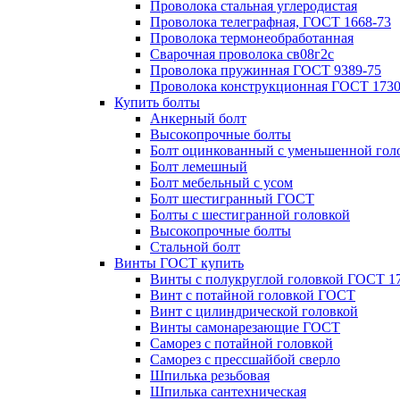
Проволока стальная углеродистая
Проволока телеграфная, ГОСТ 1668-73
Проволока термонеобработанная
Сварочная проволока св08г2с
Проволока пружинная ГОСТ 9389-75
Проволока конструкционная ГОСТ 1730
Купить болты
Анкерный болт
Высокопрочные болты
Болт оцинкованный с уменьшенной гол
Болт лемешный
Болт мебельный с усом
Болт шестигранный ГОСТ
Болты с шестигранной головкой
Высокопрочные болты
Стальной болт
Винты ГОСТ купить
Винты с полукруглой головкой ГОСТ 1
Винт с потайной головкой ГОСТ
Винт с цилиндрической головкой
Винты самонарезающие ГОСТ
Саморез с потайной головкой
Саморез с прессшайбой сверло
Шпилька резьбовая
Шпилька сантехническая