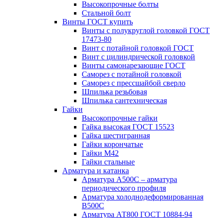
Высокопрочные болты
Стальной болт
Винты ГОСТ купить
Винты с полукруглой головкой ГОСТ
17473-80
Винт с потайной головкой ГОСТ
Винт с цилиндрической головкой
Винты самонарезающие ГОСТ
Саморез с потайной головкой
Саморез с прессшайбой сверло
Шпилька резьбовая
Шпилька сантехническая
Гайки
Высокопрочные гайки
Гайка высокая ГОСТ 15523
Гайка шестигранная
Гайки корончатые
Гайки М42
Гайки стальные
Арматура и катанка
Арматура А500С – арматура
периодического профиля
Арматура холоднодеформированная
В500С
Арматура АТ800 ГОСТ 10884-94