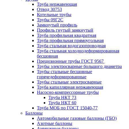
Труба нержавеющая
Отвод 30753
Котельные трубы
Трубы 09Г2С
Замкнутый профиль
Профиль гнутый замкнутый
Труба профильная квадратная
Труба профильная прямоугольная
Труба стальная водогазопроводная
Труба стальная холоднодеформированная
бесшовная
Прецизионные трубы ГОСТ 9567
Трубы электросварные большого диаметра
Трубы стальные бесшовные
горячедеформированные
Трубы стальные электросварные
Труба капиллярная нержавеющая
Насосно-компрессорные трубы
Труба НКТ 73
Труба НКТ 60
Труба МОБ по ГОСТ 15040-77
Баллоны
Автомобильные газовые баллоны (ГБО)
Азотные баллоны
Аммиачные баллоны