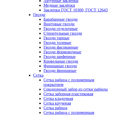
Латунные заклепки
Медные заклёпки
Заклепки ГОСТ 10300, ГОСТ 12643
Гвозди
Барабанные гвозди
Винтовые гвозди
Гвозди отделочные
Строительные гвозди
Гвозди тарные
Гвозди толевые
Гвозди фасованные
Гвозди формовочные
Гвозди шиферные
Кровельные гвозди
Финишные гвозди
Гвозди финишные
Сетка
Сетка рабица с полимерным
покрытием
Секционный забор из сетки рабицы
Сетка заборная пластиковая
Сетка кладочная
Сетка крученая
Сетка рабица
Сетка рабица с полимерным