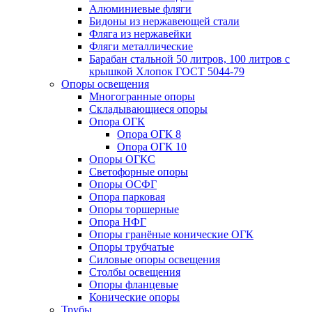
Алюминиевые фляги
Бидоны из нержавеющей стали
Фляга из нержавейки
Фляги металлические
Барабан стальной 50 литров, 100 литров с
крышкой Хлопок ГОСТ 5044-79
Опоры освещения
Многогранные опоры
Складывающиеся опоры
Опора ОГК
Опора ОГК 8
Опора ОГК 10
Опоры ОГКС
Светофорные опоры
Опоры ОСФГ
Опора парковая
Опоры торшерные
Опора НФГ
Опоры гранёные конические ОГК
Опоры трубчатые
Силовые опоры освещения
Столбы освещения
Опоры фланцевые
Конические опоры
Трубы