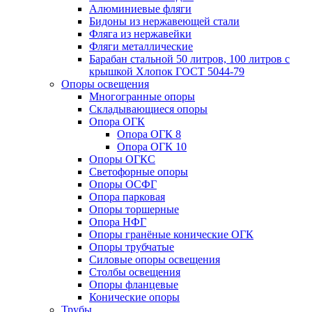
Алюминиевые фляги
Бидоны из нержавеющей стали
Фляга из нержавейки
Фляги металлические
Барабан стальной 50 литров, 100 литров с
крышкой Хлопок ГОСТ 5044-79
Опоры освещения
Многогранные опоры
Складывающиеся опоры
Опора ОГК
Опора ОГК 8
Опора ОГК 10
Опоры ОГКС
Светофорные опоры
Опоры ОСФГ
Опора парковая
Опоры торшерные
Опора НФГ
Опоры гранёные конические ОГК
Опоры трубчатые
Силовые опоры освещения
Столбы освещения
Опоры фланцевые
Конические опоры
Трубы