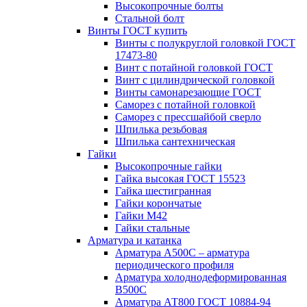
Высокопрочные болты
Стальной болт
Винты ГОСТ купить
Винты с полукруглой головкой ГОСТ
17473-80
Винт с потайной головкой ГОСТ
Винт с цилиндрической головкой
Винты самонарезающие ГОСТ
Саморез с потайной головкой
Саморез с прессшайбой сверло
Шпилька резьбовая
Шпилька сантехническая
Гайки
Высокопрочные гайки
Гайка высокая ГОСТ 15523
Гайка шестигранная
Гайки корончатые
Гайки М42
Гайки стальные
Арматура и катанка
Арматура А500С – арматура
периодического профиля
Арматура холоднодеформированная
В500С
Арматура АТ800 ГОСТ 10884-94