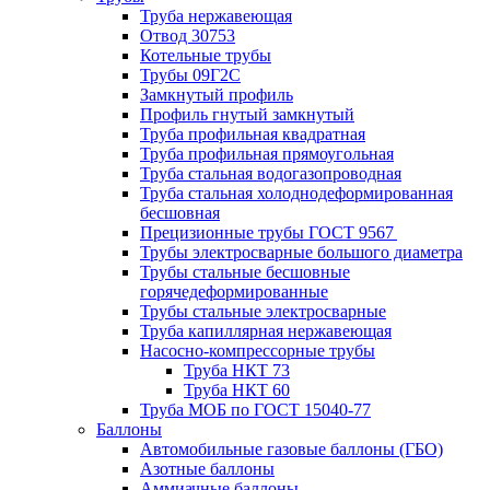
Труба нержавеющая
Отвод 30753
Котельные трубы
Трубы 09Г2С
Замкнутый профиль
Профиль гнутый замкнутый
Труба профильная квадратная
Труба профильная прямоугольная
Труба стальная водогазопроводная
Труба стальная холоднодеформированная
бесшовная
Прецизионные трубы ГОСТ 9567
Трубы электросварные большого диаметра
Трубы стальные бесшовные
горячедеформированные
Трубы стальные электросварные
Труба капиллярная нержавеющая
Насосно-компрессорные трубы
Труба НКТ 73
Труба НКТ 60
Труба МОБ по ГОСТ 15040-77
Баллоны
Автомобильные газовые баллоны (ГБО)
Азотные баллоны
Аммиачные баллоны