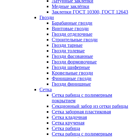
Латунные заклепки
Медные заклёпки
Заклепки ГОСТ 10300, ГОСТ 12643
Гвозди
Барабанные гвозди
Винтовые гвозди
Гвозди отделочные
Строительные гвозди
Гвозди тарные
Гвозди толевые
Гвозди фасованные
Гвозди формовочные
Гвозди шиферные
Кровельные гвозди
Финишные гвозди
Гвозди финишные
Сетка
Сетка рабица с полимерным
покрытием
Секционный забор из сетки рабицы
Сетка заборная пластиковая
Сетка кладочная
Сетка крученая
Сетка рабица
Сетка рабица с полимерным