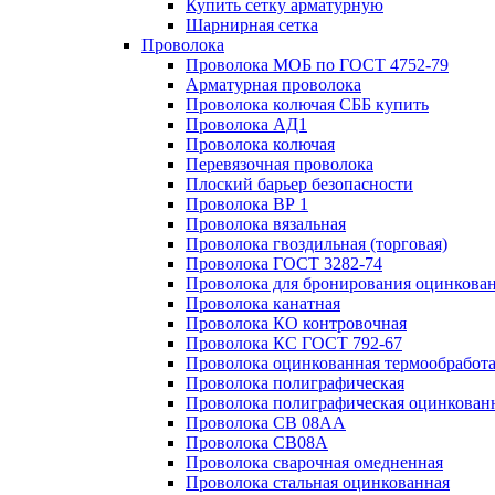
Купить сетку арматурную
Шарнирная сетка
Проволока
Проволока МОБ по ГОСТ 4752-79
Арматурная проволока
Проволока колючая СББ купить
Проволока АД1
Проволока колючая
Перевязочная проволока
Плоский барьер безопасности
Проволока ВР 1
Проволока вязальная
Проволока гвоздильная (торговая)
Проволока ГОСТ 3282-74
Проволока для бронирования оцинкова
Проволока канатная
Проволока КО контровочная
Проволока КС ГОСТ 792-67
Проволока оцинкованная термообработ
Проволока полиграфическая
Проволока полиграфическая оцинкован
Проволока СВ 08АА
Проволока СВ08А
Проволока сварочная омедненная
Проволока стальная оцинкованная