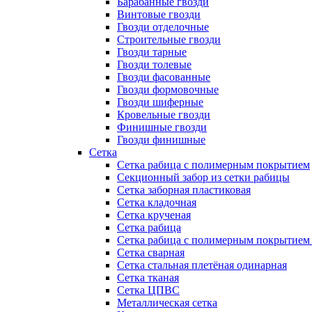
Барабанные гвозди
Винтовые гвозди
Гвозди отделочные
Строительные гвозди
Гвозди тарные
Гвозди толевые
Гвозди фасованные
Гвозди формовочные
Гвозди шиферные
Кровельные гвозди
Финишные гвозди
Гвозди финишные
Сетка
Сетка рабица с полимерным покрытием
Секционный забор из сетки рабицы
Сетка заборная пластиковая
Сетка кладочная
Сетка крученая
Сетка рабица
Сетка рабица с полимерным покрытием
Сетка сварная
Сетка стальная плетёная одинарная
Сетка тканая
Сетка ЦПВС
Металлическая сетка