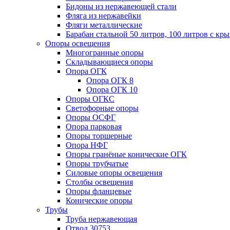
Бидоны из нержавеющей стали
Фляга из нержавейки
Фляги металлические
Барабан стальной 50 литров, 100 литров с к
Опоры освещения
Многогранные опоры
Складывающиеся опоры
Опора ОГК
Опора ОГК 8
Опора ОГК 10
Опоры ОГКС
Светофорные опоры
Опоры ОСФГ
Опора парковая
Опоры торшерные
Опора НФГ
Опоры гранёные конические ОГК
Опоры трубчатые
Силовые опоры освещения
Столбы освещения
Опоры фланцевые
Конические опоры
Трубы
Труба нержавеющая
Отвод 30753