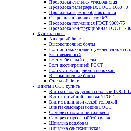
Проволока стальная углеродистая
Проволока телеграфная, ГОСТ 1668-73
Проволока термонеобработанная
Сварочная проволока св08г2с
Проволока пружинная ГОСТ 9389-75
Проволока конструкционная ГОСТ 1730
Купить болты
Анкерный болт
Высокопрочные болты
Болт оцинкованный с уменьшенной гол
Болт лемешный
Болт мебельный с усом
Болт шестигранный ГОСТ
Болты с шестигранной головкой
Высокопрочные болты
Стальной болт
Винты ГОСТ купить
Винты с полукруглой головкой ГОСТ 1
Винт с потайной головкой ГОСТ
Винт с цилиндрической головкой
Винты самонарезающие ГОСТ
Саморез с потайной головкой
Саморез с прессшайбой сверло
Шпилька резьбовая
Шпилька сантехническая