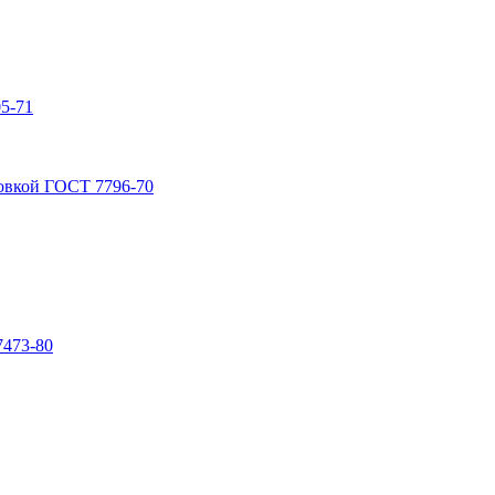
5-71
овкой ГОСТ 7796-70
7473-80