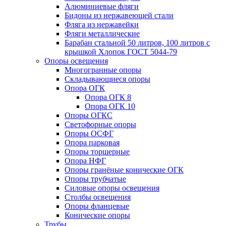
Алюминиевые фляги
Бидоны из нержавеющей стали
Фляга из нержавейки
Фляги металлические
Барабан стальной 50 литров, 100 литров с
крышкой Хлопок ГОСТ 5044-79
Опоры освещения
Многогранные опоры
Складывающиеся опоры
Опора ОГК
Опора ОГК 8
Опора ОГК 10
Опоры ОГКС
Светофорные опоры
Опоры ОСФГ
Опора парковая
Опоры торшерные
Опора НФГ
Опоры гранёные конические ОГК
Опоры трубчатые
Силовые опоры освещения
Столбы освещения
Опоры фланцевые
Конические опоры
Трубы