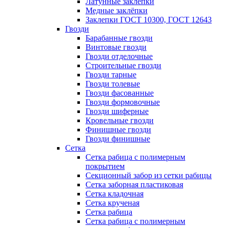
Латунные заклепки
Медные заклёпки
Заклепки ГОСТ 10300, ГОСТ 12643
Гвозди
Барабанные гвозди
Винтовые гвозди
Гвозди отделочные
Строительные гвозди
Гвозди тарные
Гвозди толевые
Гвозди фасованные
Гвозди формовочные
Гвозди шиферные
Кровельные гвозди
Финишные гвозди
Гвозди финишные
Сетка
Сетка рабица с полимерным
покрытием
Секционный забор из сетки рабицы
Сетка заборная пластиковая
Сетка кладочная
Сетка крученая
Сетка рабица
Сетка рабица с полимерным