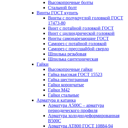
Высокопрочные болты
Стальной болт
Винты ГОСТ купить
Винты с полукруглой головкой ГОСТ
17473-80
Винт с потайной головкой ГОСТ
Винт с цилиндрической головкой
Винты самонарезающие ГОСТ
Саморез с потайной головкой
Саморез с прессшайбой сверло
Шпилька резьбовая
Шпилька сантехническая
Гайки
Высокопрочные гайки
Гайка высокая ГОСТ 15523
Гайка шестигранная
Гайки корончатые
Гайки М42
Гайки стальные
Арматура и катанка
Арматура А500С – арматура
периодического профиля
Арматура холоднодеформированная
В500С
Арматура АТ800 ГОСТ 10884-94