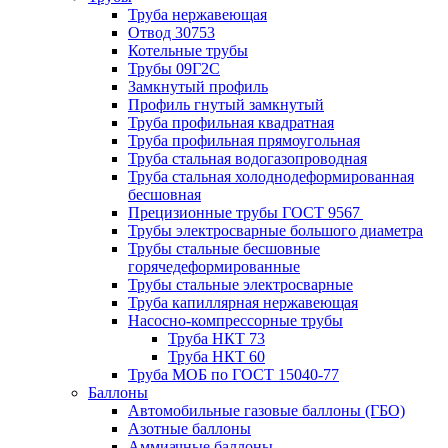
Труба нержавеющая
Отвод 30753
Котельные трубы
Трубы 09Г2С
Замкнутый профиль
Профиль гнутый замкнутый
Труба профильная квадратная
Труба профильная прямоугольная
Труба стальная водогазопроводная
Труба стальная холоднодеформированная
бесшовная
Прецизионные трубы ГОСТ 9567
Трубы электросварные большого диаметра
Трубы стальные бесшовные
горячедеформированные
Трубы стальные электросварные
Труба капиллярная нержавеющая
Насосно-компрессорные трубы
Труба НКТ 73
Труба НКТ 60
Труба МОБ по ГОСТ 15040-77
Баллоны
Автомобильные газовые баллоны (ГБО)
Азотные баллоны
Аммиачные баллоны