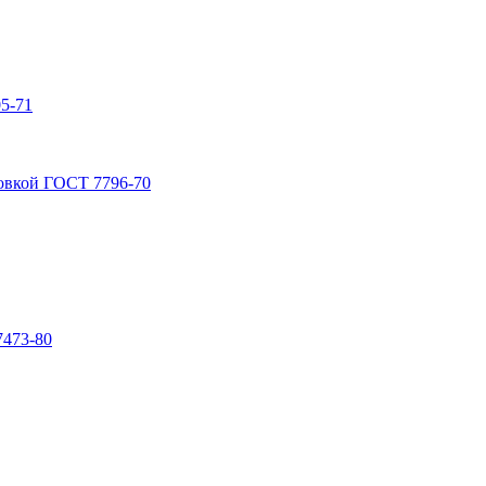
5-71
овкой ГОСТ 7796-70
7473-80