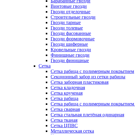
Барабанные гвозди
Винтовые гвозди
Гвозди отделочные
Строительные гвозди
Гвозди тарные
Гвозди толевые
Гвозди фасованные
Гвозди формовочные
Гвозди шиферные
Кровельные гвозди
Финишные гвозди
Гвозди финишные
Сетка
Сетка рабица с полимерным покрытием
Секционный забор из сетки рабицы
Сетка заборная пластиковая
Сетка кладочная
Сетка крученая
Сетка рабица
Сетка рабица с полимерным покрытием
Сетка сварная
Сетка стальная плетёная одинарная
Сетка тканая
Сетка ЦПВС
Металлическая сетка