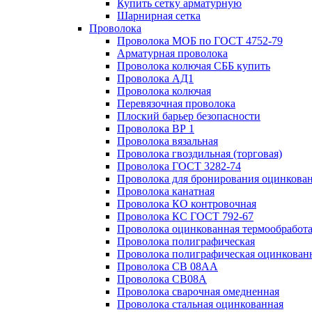
Купить сетку арматурную
Шарнирная сетка
Проволока
Проволока МОБ по ГОСТ 4752-79
Арматурная проволока
Проволока колючая СББ купить
Проволока АД1
Проволока колючая
Перевязочная проволока
Плоский барьер безопасности
Проволока ВР 1
Проволока вязальная
Проволока гвоздильная (торговая)
Проволока ГОСТ 3282-74
Проволока для бронирования оцинкова
Проволока канатная
Проволока КО контровочная
Проволока КС ГОСТ 792-67
Проволока оцинкованная термообработ
Проволока полиграфическая
Проволока полиграфическая оцинкован
Проволока СВ 08АА
Проволока СВ08А
Проволока сварочная омедненная
Проволока стальная оцинкованная