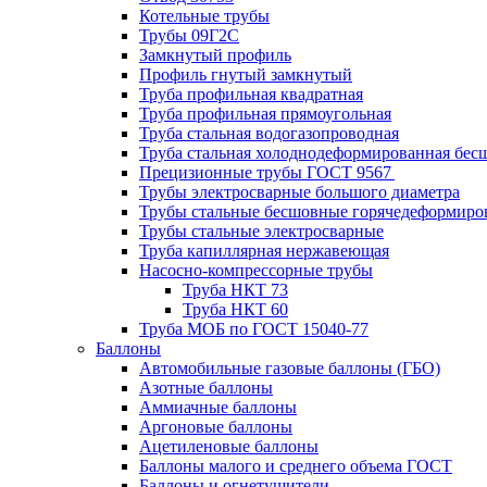
Котельные трубы
Трубы 09Г2С
Замкнутый профиль
Профиль гнутый замкнутый
Труба профильная квадратная
Труба профильная прямоугольная
Труба стальная водогазопроводная
Труба стальная холоднодеформированная бес
Прецизионные трубы ГОСТ 9567
Трубы электросварные большого диаметра
Трубы стальные бесшовные горячедеформиро
Трубы стальные электросварные
Труба капиллярная нержавеющая
Насосно-компрессорные трубы
Труба НКТ 73
Труба НКТ 60
Труба МОБ по ГОСТ 15040-77
Баллоны
Автомобильные газовые баллоны (ГБО)
Азотные баллоны
Аммиачные баллоны
Аргоновые баллоны
Ацетиленовые баллоны
Баллоны малого и среднего объема ГОСТ
Баллоны и огнетушители