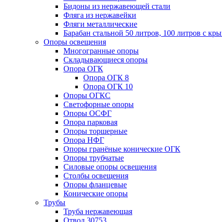
Бидоны из нержавеющей стали
Фляга из нержавейки
Фляги металлические
Барабан стальной 50 литров, 100 литров с к
Опоры освещения
Многогранные опоры
Складывающиеся опоры
Опора ОГК
Опора ОГК 8
Опора ОГК 10
Опоры ОГКС
Светофорные опоры
Опоры ОСФГ
Опора парковая
Опоры торшерные
Опора НФГ
Опоры гранёные конические ОГК
Опоры трубчатые
Силовые опоры освещения
Столбы освещения
Опоры фланцевые
Конические опоры
Трубы
Труба нержавеющая
Отвод 30753