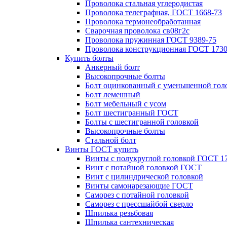
Проволока стальная углеродистая
Проволока телеграфная, ГОСТ 1668-73
Проволока термонеобработанная
Сварочная проволока св08г2с
Проволока пружинная ГОСТ 9389-75
Проволока конструкционная ГОСТ 1730
Купить болты
Анкерный болт
Высокопрочные болты
Болт оцинкованный с уменьшенной гол
Болт лемешный
Болт мебельный с усом
Болт шестигранный ГОСТ
Болты с шестигранной головкой
Высокопрочные болты
Стальной болт
Винты ГОСТ купить
Винты с полукруглой головкой ГОСТ 1
Винт с потайной головкой ГОСТ
Винт с цилиндрической головкой
Винты самонарезающие ГОСТ
Саморез с потайной головкой
Саморез с прессшайбой сверло
Шпилька резьбовая
Шпилька сантехническая