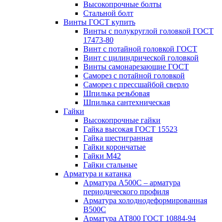
Высокопрочные болты
Стальной болт
Винты ГОСТ купить
Винты с полукруглой головкой ГОСТ
17473-80
Винт с потайной головкой ГОСТ
Винт с цилиндрической головкой
Винты самонарезающие ГОСТ
Саморез с потайной головкой
Саморез с прессшайбой сверло
Шпилька резьбовая
Шпилька сантехническая
Гайки
Высокопрочные гайки
Гайка высокая ГОСТ 15523
Гайка шестигранная
Гайки корончатые
Гайки М42
Гайки стальные
Арматура и катанка
Арматура А500С – арматура
периодического профиля
Арматура холоднодеформированная
В500С
Арматура АТ800 ГОСТ 10884-94