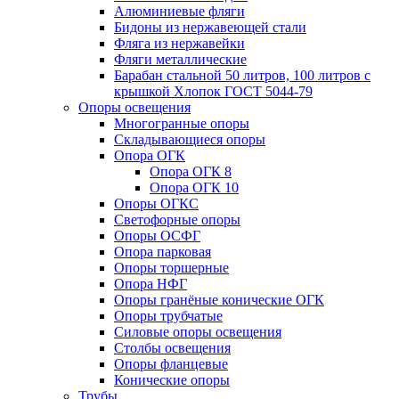
Алюминиевые фляги
Бидоны из нержавеющей стали
Фляга из нержавейки
Фляги металлические
Барабан стальной 50 литров, 100 литров с
крышкой Хлопок ГОСТ 5044-79
Опоры освещения
Многогранные опоры
Складывающиеся опоры
Опора ОГК
Опора ОГК 8
Опора ОГК 10
Опоры ОГКС
Светофорные опоры
Опоры ОСФГ
Опора парковая
Опоры торшерные
Опора НФГ
Опоры гранёные конические ОГК
Опоры трубчатые
Силовые опоры освещения
Столбы освещения
Опоры фланцевые
Конические опоры
Трубы