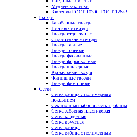
Латунные заклепки
Медные заклёпки
Заклепки ГОСТ 10300, ГОСТ 12643
Гвозди
Барабанные гвозди
Винтовые гвозди
Гвозди отделочные
Строительные гвозди
Гвозди тарные
Гвозди толевые
Гвозди фасованные
Гвозди формовочные
Гвозди шиферные
Кровельные гвозди
Финишные гвозди
Гвозди финишные
Сетка
Сетка рабица с полимерным
покрытием
Секционный забор из сетки рабицы
Сетка заборная пластиковая
Сетка кладочная
Сетка крученая
Сетка рабица
Сетка рабица с полимерным