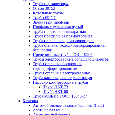
Труба нержавеющая
Отвод 30753
Котельные трубы
Трубы 09Г2С
Замкнутый профиль
Профиль гнутый замкнутый
Труба профильная квадратная
Труба профильная прямоугольная
Труба стальная водогазопроводная
Труба стальная холоднодеформированная
бесшовная
Прецизионные трубы ГОСТ 9567
Трубы электросварные большого диаметра
Трубы стальные бесшовные
горячедеформированные
Трубы стальные электросварные
Труба капиллярная нержавеющая
Насосно-компрессорные трубы
Труба НКТ 73
Труба НКТ 60
Труба МОБ по ГОСТ 15040-77
Баллоны
Автомобильные газовые баллоны (ГБО)
Азотные баллоны
Аммиачные баллоны