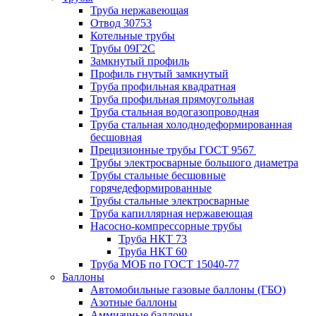
Труба нержавеющая
Отвод 30753
Котельные трубы
Трубы 09Г2С
Замкнутый профиль
Профиль гнутый замкнутый
Труба профильная квадратная
Труба профильная прямоугольная
Труба стальная водогазопроводная
Труба стальная холоднодеформированная
бесшовная
Прецизионные трубы ГОСТ 9567
Трубы электросварные большого диаметра
Трубы стальные бесшовные
горячедеформированные
Трубы стальные электросварные
Труба капиллярная нержавеющая
Насосно-компрессорные трубы
Труба НКТ 73
Труба НКТ 60
Труба МОБ по ГОСТ 15040-77
Баллоны
Автомобильные газовые баллоны (ГБО)
Азотные баллоны
Аммиачные баллоны