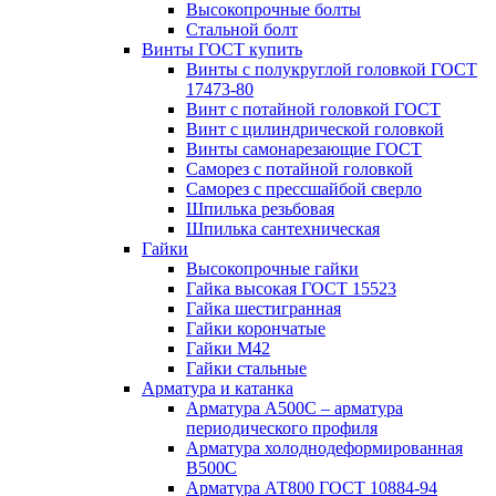
Высокопрочные болты
Стальной болт
Винты ГОСТ купить
Винты с полукруглой головкой ГОСТ
17473-80
Винт с потайной головкой ГОСТ
Винт с цилиндрической головкой
Винты самонарезающие ГОСТ
Саморез с потайной головкой
Саморез с прессшайбой сверло
Шпилька резьбовая
Шпилька сантехническая
Гайки
Высокопрочные гайки
Гайка высокая ГОСТ 15523
Гайка шестигранная
Гайки корончатые
Гайки М42
Гайки стальные
Арматура и катанка
Арматура А500С – арматура
периодического профиля
Арматура холоднодеформированная
В500С
Арматура АТ800 ГОСТ 10884-94