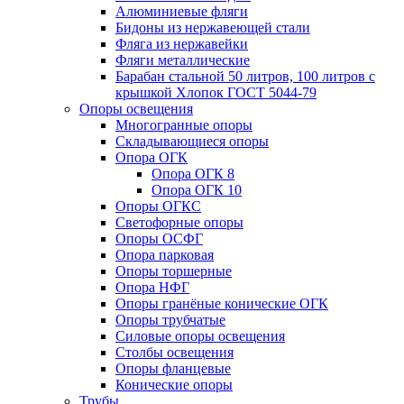
Алюминиевые фляги
Бидоны из нержавеющей стали
Фляга из нержавейки
Фляги металлические
Барабан стальной 50 литров, 100 литров с
крышкой Хлопок ГОСТ 5044-79
Опоры освещения
Многогранные опоры
Складывающиеся опоры
Опора ОГК
Опора ОГК 8
Опора ОГК 10
Опоры ОГКС
Светофорные опоры
Опоры ОСФГ
Опора парковая
Опоры торшерные
Опора НФГ
Опоры гранёные конические ОГК
Опоры трубчатые
Силовые опоры освещения
Столбы освещения
Опоры фланцевые
Конические опоры
Трубы