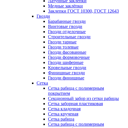
Латунные заклепки
Медные заклёпки
Заклепки ГОСТ 10300, ГОСТ 12643
Гвозди
Барабанные гвозди
Винтовые гвозди
Гвозди отделочные
Строительные гвозди
Гвозди тарные
Гвозди толевые
Гвозди фасованные
Гвозди формовочные
Гвозди шиферные
Кровельные гвозди
Финишные гвозди
Гвозди финишные
Сетка
Сетка рабица с полимерным
покрытием
Секционный забор из сетки рабицы
Сетка заборная пластиковая
Сетка кладочная
Сетка крученая
Сетка рабица
Сетка рабица с полимерным