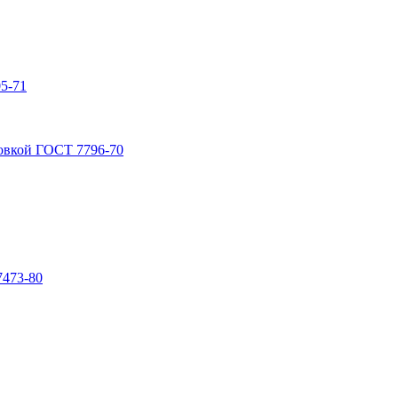
5-71
овкой ГОСТ 7796-70
7473-80