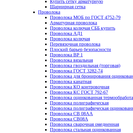
Купить сетку арматурную
Шарнирная сетка
Проволока
Проволока МОБ по ГОСТ 4752-79
Арматурная проволока
Проволока колючая СББ купить
Проволока АД1
Проволока колючая
Перевязочная проволока
Плоский барьер безопасности
Проволока ВР 1
Проволока вязальная
Проволока гвоздильная (торговая)
Проволока ГОСТ 3282-74
Проволока для бронирования оцинкова
Проволока канатная
Проволока КО контровочная
Проволока КС ГОСТ 792-67
Проволока оцинкованная термообработ
Проволока полиграфическая
Проволока полиграфическая оцинкован
Проволока СВ 08АА
Проволока СВ08А
Проволока сварочная омедненная
Проволока стальная оцинкованная