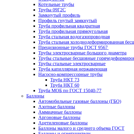
Котельные трубы
Трубы 09Г2С
Замкнутый профиль
Профиль гнутый замкнутый
Труба профильная квадратная
Труба профильная прямоугольная
Труба стальная водогазопроводная
Труба стальная холоднодеформированная бес
Прецизионные трубы ГОСТ 9567
Трубы электросварные большого диаметра
Трубы стальные бесшовные горячедеформиро
Трубы стальные электросварные
Труба капиллярная нержавеющая
Насосно-компрессорные трубы
Труба НКТ 73
Труба НКТ 60
Труба МОБ по ГОСТ 15040-77
Баллоны
Автомобильные газовые баллоны (ГБО)
Азотные баллоны
Аммиачные баллоны
Аргоновые баллоны
Ацетиленовые баллоны
Баллоны малого и среднего объема ГОСТ
Баллоны и огнетушители