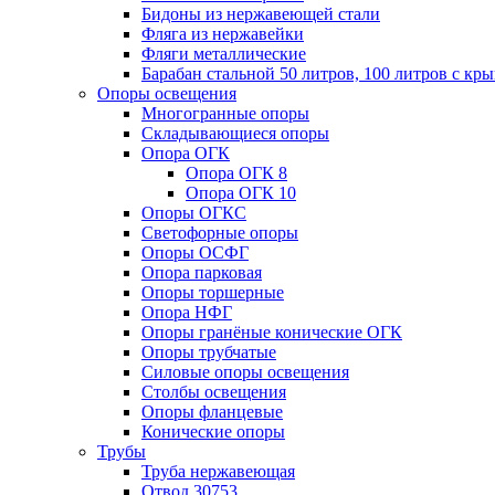
Бидоны из нержавеющей стали
Фляга из нержавейки
Фляги металлические
Барабан стальной 50 литров, 100 литров с к
Опоры освещения
Многогранные опоры
Складывающиеся опоры
Опора ОГК
Опора ОГК 8
Опора ОГК 10
Опоры ОГКС
Светофорные опоры
Опоры ОСФГ
Опора парковая
Опоры торшерные
Опора НФГ
Опоры гранёные конические ОГК
Опоры трубчатые
Силовые опоры освещения
Столбы освещения
Опоры фланцевые
Конические опоры
Трубы
Труба нержавеющая
Отвод 30753