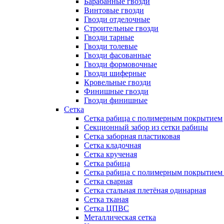
Барабанные гвозди
Винтовые гвозди
Гвозди отделочные
Строительные гвозди
Гвозди тарные
Гвозди толевые
Гвозди фасованные
Гвозди формовочные
Гвозди шиферные
Кровельные гвозди
Финишные гвозди
Гвозди финишные
Сетка
Сетка рабица с полимерным покрытием
Секционный забор из сетки рабицы
Сетка заборная пластиковая
Сетка кладочная
Сетка крученая
Сетка рабица
Сетка рабица с полимерным покрытием
Сетка сварная
Сетка стальная плетёная одинарная
Сетка тканая
Сетка ЦПВС
Металлическая сетка