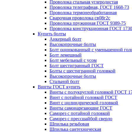
Проволока стальная углеродистая
Проволока телеграфная, ГОСТ 1668-73
Проволока термонеобработанная
Сварочная проволока св08г2с
Проволока пружинная ГОСТ 9389-75
Проволока конструкционная ГОСТ 1730
Купить болты
Анкерный болт
Высокопрочные болты
Болт оцинкованный с уменьшенной гол
Болт лемешный
Болт мебельный с усом
Болт шестигранный ГОСТ
Болты с шестигранной головкой
Высокопрочные болты
Стальной болт
Винты ГОСТ купить
Винты с полукруглой головкой ГОСТ 1
Винт с потайной головкой ГОСТ
Винт с цилиндрической головкой
Винты самонарезающие ГОСТ
Саморез с потайной головкой
Саморез с прессшайбой сверло
Шпилька резьбовая
Шпилька сантехническая