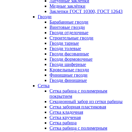
Латунные заклепки
Медные заклёпки
Заклепки ГОСТ 10300, ГОСТ 12643
Гвозди
Барабанные гвозди
Винтовые гвозди
Гвозди отделочные
Строительные гвозди
Гвозди тарные
Гвозди толевые
Гвозди фасованные
Гвозди формовочные
Гвозди шиферные
Кровельные гвозди
Финишные гвозди
Гвозди финишные
Сетка
Сетка рабица с полимерным
покрытием
Секционный забор из сетки рабицы
Сетка заборная пластиковая
Сетка кладочная
Сетка крученая
Сетка рабица
Сетка рабица с полимерным