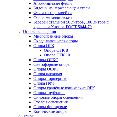
Алюминиевые фляги
Бидоны из нержавеющей стали
Фляга из нержавейки
Фляги металлические
Барабан стальной 50 литров, 100 литров с
крышкой Хлопок ГОСТ 5044-79
Опоры освещения
Многогранные опоры
Складывающиеся опоры
Опора ОГК
Опора ОГК 8
Опора ОГК 10
Опоры ОГКС
Светофорные опоры
Опоры ОСФГ
Опора парковая
Опоры торшерные
Опора НФГ
Опоры гранёные конические ОГК
Опоры трубчатые
Силовые опоры освещения
Столбы освещения
Опоры фланцевые
Конические опоры
Трубы