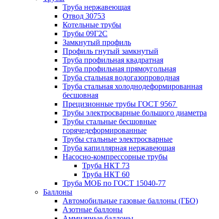
Труба нержавеющая
Отвод 30753
Котельные трубы
Трубы 09Г2С
Замкнутый профиль
Профиль гнутый замкнутый
Труба профильная квадратная
Труба профильная прямоугольная
Труба стальная водогазопроводная
Труба стальная холоднодеформированная
бесшовная
Прецизионные трубы ГОСТ 9567
Трубы электросварные большого диаметра
Трубы стальные бесшовные
горячедеформированные
Трубы стальные электросварные
Труба капиллярная нержавеющая
Насосно-компрессорные трубы
Труба НКТ 73
Труба НКТ 60
Труба МОБ по ГОСТ 15040-77
Баллоны
Автомобильные газовые баллоны (ГБО)
Азотные баллоны
Аммиачные баллоны