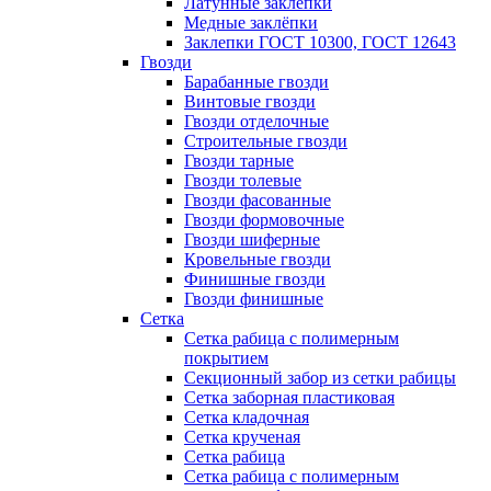
Латунные заклепки
Медные заклёпки
Заклепки ГОСТ 10300, ГОСТ 12643
Гвозди
Барабанные гвозди
Винтовые гвозди
Гвозди отделочные
Строительные гвозди
Гвозди тарные
Гвозди толевые
Гвозди фасованные
Гвозди формовочные
Гвозди шиферные
Кровельные гвозди
Финишные гвозди
Гвозди финишные
Сетка
Сетка рабица с полимерным
покрытием
Секционный забор из сетки рабицы
Сетка заборная пластиковая
Сетка кладочная
Сетка крученая
Сетка рабица
Сетка рабица с полимерным