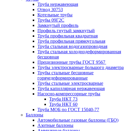
Труба нержавеющая
Отвод 30753
Котельные трубы
Трубы 09Г2С
Замкнутый профиль
Профиль гнутый замкнутый
Труба профильная квадратная
Труба профильная прямоугольная
Труба стальная водогазопроводная
Труба стальная холоднодеформированная
бесшовная
Прецизионные трубы ГОСТ 9567
Трубы электросварные большого диаметра
Трубы стальные бесшовные
горячедеформированные
Трубы стальные электросварные
Труба капиллярная нержавеющая
Насосно-компрессорные трубы
Труба НКТ 73
Труба НКТ 60
Труба МОБ по ГОСТ 15040-77
Баллоны
Автомобильные газовые баллоны (ГБО)
Азотные баллоны
Аммиачные баллоны