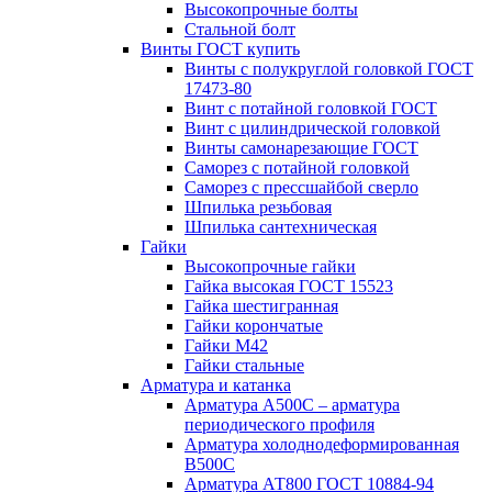
Высокопрочные болты
Стальной болт
Винты ГОСТ купить
Винты с полукруглой головкой ГОСТ
17473-80
Винт с потайной головкой ГОСТ
Винт с цилиндрической головкой
Винты самонарезающие ГОСТ
Саморез с потайной головкой
Саморез с прессшайбой сверло
Шпилька резьбовая
Шпилька сантехническая
Гайки
Высокопрочные гайки
Гайка высокая ГОСТ 15523
Гайка шестигранная
Гайки корончатые
Гайки М42
Гайки стальные
Арматура и катанка
Арматура А500С – арматура
периодического профиля
Арматура холоднодеформированная
В500С
Арматура АТ800 ГОСТ 10884-94