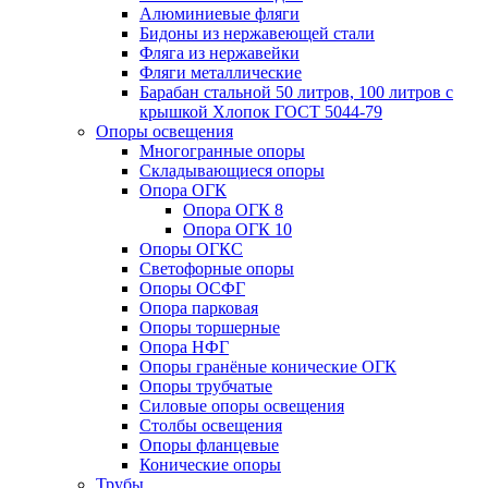
Алюминиевые фляги
Бидоны из нержавеющей стали
Фляга из нержавейки
Фляги металлические
Барабан стальной 50 литров, 100 литров с
крышкой Хлопок ГОСТ 5044-79
Опоры освещения
Многогранные опоры
Складывающиеся опоры
Опора ОГК
Опора ОГК 8
Опора ОГК 10
Опоры ОГКС
Светофорные опоры
Опоры ОСФГ
Опора парковая
Опоры торшерные
Опора НФГ
Опоры гранёные конические ОГК
Опоры трубчатые
Силовые опоры освещения
Столбы освещения
Опоры фланцевые
Конические опоры
Трубы