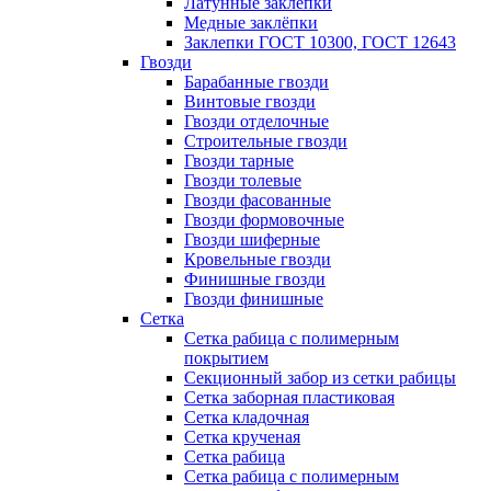
Латунные заклепки
Медные заклёпки
Заклепки ГОСТ 10300, ГОСТ 12643
Гвозди
Барабанные гвозди
Винтовые гвозди
Гвозди отделочные
Строительные гвозди
Гвозди тарные
Гвозди толевые
Гвозди фасованные
Гвозди формовочные
Гвозди шиферные
Кровельные гвозди
Финишные гвозди
Гвозди финишные
Сетка
Сетка рабица с полимерным
покрытием
Секционный забор из сетки рабицы
Сетка заборная пластиковая
Сетка кладочная
Сетка крученая
Сетка рабица
Сетка рабица с полимерным