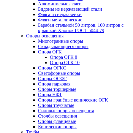
Алюминиевые фляги
Бидоны из нержавеющей стали
Фляга из нержавейки
Фляги металлические
Барабан стальной 50 литров, 100 литров с
крышкой Хлопок ГОСТ 5044-79
Опоры освещения
Многогранные опоры
Складывающиеся опоры
Опора ОГК
Опора ОГК 8
Опора ОГК 10
Опоры ОГКС
Светофорные опоры
Опоры ОСФГ
Опора парковая
Опоры торшерные
Опора НФГ
Опоры гранёные конические ОГК
Опоры трубчатые
Силовые опоры освещения
Столбы освещения
Опоры фланцевые
Конические опоры
Трубы