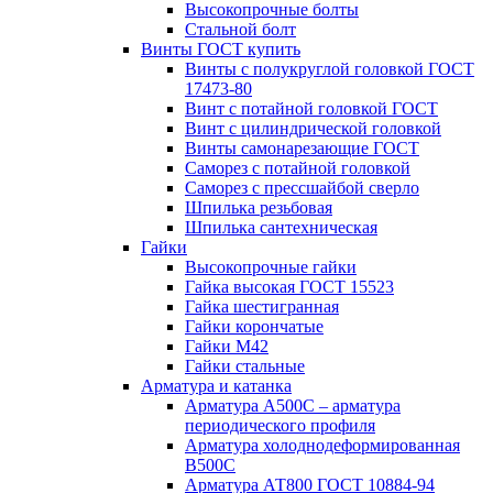
Высокопрочные болты
Стальной болт
Винты ГОСТ купить
Винты с полукруглой головкой ГОСТ
17473-80
Винт с потайной головкой ГОСТ
Винт с цилиндрической головкой
Винты самонарезающие ГОСТ
Саморез с потайной головкой
Саморез с прессшайбой сверло
Шпилька резьбовая
Шпилька сантехническая
Гайки
Высокопрочные гайки
Гайка высокая ГОСТ 15523
Гайка шестигранная
Гайки корончатые
Гайки М42
Гайки стальные
Арматура и катанка
Арматура А500С – арматура
периодического профиля
Арматура холоднодеформированная
В500С
Арматура АТ800 ГОСТ 10884-94