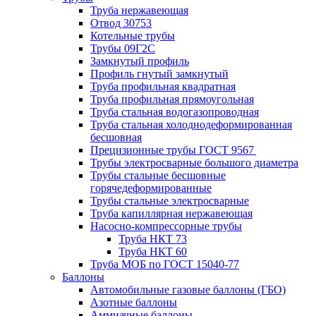
Труба нержавеющая
Отвод 30753
Котельные трубы
Трубы 09Г2С
Замкнутый профиль
Профиль гнутый замкнутый
Труба профильная квадратная
Труба профильная прямоугольная
Труба стальная водогазопроводная
Труба стальная холоднодеформированная
бесшовная
Прецизионные трубы ГОСТ 9567
Трубы электросварные большого диаметра
Трубы стальные бесшовные
горячедеформированные
Трубы стальные электросварные
Труба капиллярная нержавеющая
Насосно-компрессорные трубы
Труба НКТ 73
Труба НКТ 60
Труба МОБ по ГОСТ 15040-77
Баллоны
Автомобильные газовые баллоны (ГБО)
Азотные баллоны
Аммиачные баллоны