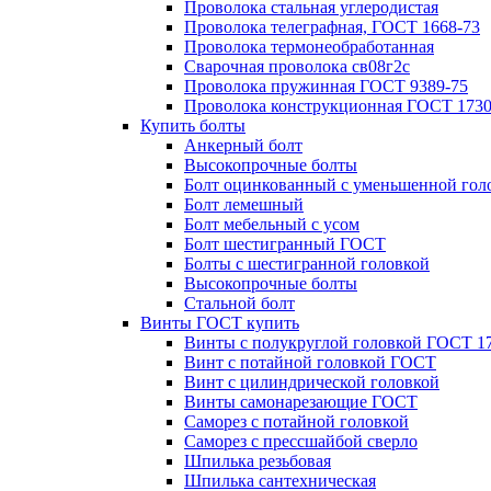
Проволока стальная углеродистая
Проволока телеграфная, ГОСТ 1668-73
Проволока термонеобработанная
Сварочная проволока св08г2с
Проволока пружинная ГОСТ 9389-75
Проволока конструкционная ГОСТ 1730
Купить болты
Анкерный болт
Высокопрочные болты
Болт оцинкованный с уменьшенной гол
Болт лемешный
Болт мебельный с усом
Болт шестигранный ГОСТ
Болты с шестигранной головкой
Высокопрочные болты
Стальной болт
Винты ГОСТ купить
Винты с полукруглой головкой ГОСТ 1
Винт с потайной головкой ГОСТ
Винт с цилиндрической головкой
Винты самонарезающие ГОСТ
Саморез с потайной головкой
Саморез с прессшайбой сверло
Шпилька резьбовая
Шпилька сантехническая