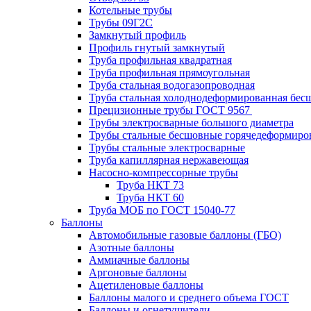
Котельные трубы
Трубы 09Г2С
Замкнутый профиль
Профиль гнутый замкнутый
Труба профильная квадратная
Труба профильная прямоугольная
Труба стальная водогазопроводная
Труба стальная холоднодеформированная бес
Прецизионные трубы ГОСТ 9567
Трубы электросварные большого диаметра
Трубы стальные бесшовные горячедеформиро
Трубы стальные электросварные
Труба капиллярная нержавеющая
Насосно-компрессорные трубы
Труба НКТ 73
Труба НКТ 60
Труба МОБ по ГОСТ 15040-77
Баллоны
Автомобильные газовые баллоны (ГБО)
Азотные баллоны
Аммиачные баллоны
Аргоновые баллоны
Ацетиленовые баллоны
Баллоны малого и среднего объема ГОСТ
Баллоны и огнетушители