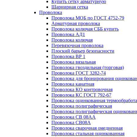
Купить сетку арматурную
Шарнирная сетка
Проволока
Проволока МОБ по ГОСТ 4752-79
Арматурная проволока
Проволока колючая СББ купить
Проволока АД1
Проволока колючая
Перевязочная проволока
Плоский барьер безопасности
Проволока ВР 1
Проволока вязальная
Проволока гвоздильная (торговая)
Проволока ГОСТ 3282-74
Проволока для бронирования оцинкова
Проволока канатная
Проволока КО контровочная
Проволока КС ГОСТ 792-67
Проволока оцинкованная термообработ
Проволока полиграфическая
Проволока полиграфическая оцинкован
Проволока СВ 08АА
Проволока СВ08А
Проволока сварочная омедненная
Проволока стальная оцинкованная