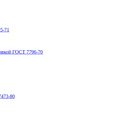
5-71
овкой ГОСТ 7796-70
7473-80