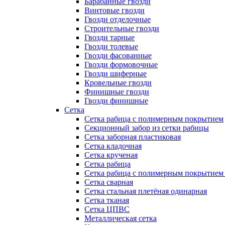
Барабанные гвозди
Винтовые гвозди
Гвозди отделочные
Строительные гвозди
Гвозди тарные
Гвозди толевые
Гвозди фасованные
Гвозди формовочные
Гвозди шиферные
Кровельные гвозди
Финишные гвозди
Гвозди финишные
Сетка
Сетка рабица с полимерным покрытием
Секционный забор из сетки рабицы
Сетка заборная пластиковая
Сетка кладочная
Сетка крученая
Сетка рабица
Сетка рабица с полимерным покрытием
Сетка сварная
Сетка стальная плетёная одинарная
Сетка тканая
Сетка ЦПВС
Металлическая сетка