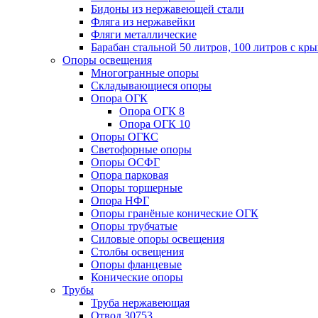
Бидоны из нержавеющей стали
Фляга из нержавейки
Фляги металлические
Барабан стальной 50 литров, 100 литров с к
Опоры освещения
Многогранные опоры
Складывающиеся опоры
Опора ОГК
Опора ОГК 8
Опора ОГК 10
Опоры ОГКС
Светофорные опоры
Опоры ОСФГ
Опора парковая
Опоры торшерные
Опора НФГ
Опоры гранёные конические ОГК
Опоры трубчатые
Силовые опоры освещения
Столбы освещения
Опоры фланцевые
Конические опоры
Трубы
Труба нержавеющая
Отвод 30753