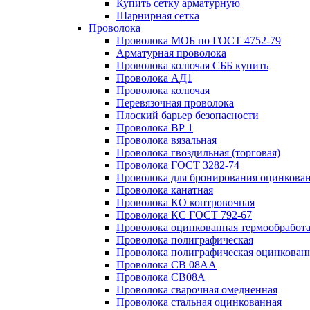
Купить сетку арматурную
Шарнирная сетка
Проволока
Проволока МОБ по ГОСТ 4752-79
Арматурная проволока
Проволока колючая СББ купить
Проволока АД1
Проволока колючая
Перевязочная проволока
Плоский барьер безопасности
Проволока ВР 1
Проволока вязальная
Проволока гвоздильная (торговая)
Проволока ГОСТ 3282-74
Проволока для бронирования оцинкова
Проволока канатная
Проволока КО контровочная
Проволока КС ГОСТ 792-67
Проволока оцинкованная термообработ
Проволока полиграфическая
Проволока полиграфическая оцинкован
Проволока СВ 08АА
Проволока СВ08А
Проволока сварочная омедненная
Проволока стальная оцинкованная