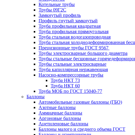
Котельные трубы
Трубы 09Г2С
Замкнутый профиль
Профиль гнутый замкнутый
Труба профильная квадратная
Труба профильная прямоугольная
Труба стальная водогазопроводная
Труба стальная холоднодеформированная бес
Прецизионные трубы ГОСТ 9567
Трубы электросварные большого диаметра
Трубы стальные бесшовные горячедеформиро
Трубы стальные электросварные
Труба капиллярная нержавеющая
Насосно-компрессорные трубы
Труба НКТ 73
Труба НКТ 60
Труба МОБ по ГОСТ 15040-77
Баллоны
Автомобильные газовые баллоны (ГБО)
Азотные баллоны
Аммиачные баллоны
Аргоновые баллоны
Ацетиленовые баллоны
Баллоны малого и среднего объема ГОСТ
Баллоны и огнетушители