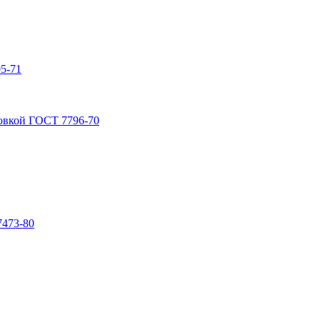
5-71
овкой ГОСТ 7796-70
7473-80