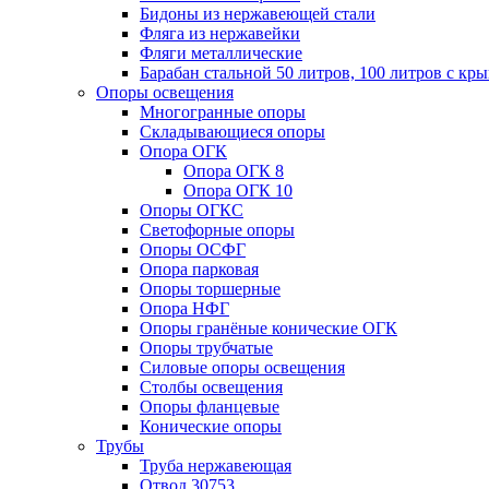
Бидоны из нержавеющей стали
Фляга из нержавейки
Фляги металлические
Барабан стальной 50 литров, 100 литров с к
Опоры освещения
Многогранные опоры
Складывающиеся опоры
Опора ОГК
Опора ОГК 8
Опора ОГК 10
Опоры ОГКС
Светофорные опоры
Опоры ОСФГ
Опора парковая
Опоры торшерные
Опора НФГ
Опоры гранёные конические ОГК
Опоры трубчатые
Силовые опоры освещения
Столбы освещения
Опоры фланцевые
Конические опоры
Трубы
Труба нержавеющая
Отвод 30753