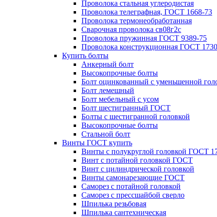
Проволока стальная углеродистая
Проволока телеграфная, ГОСТ 1668-73
Проволока термонеобработанная
Сварочная проволока св08г2с
Проволока пружинная ГОСТ 9389-75
Проволока конструкционная ГОСТ 1730
Купить болты
Анкерный болт
Высокопрочные болты
Болт оцинкованный с уменьшенной гол
Болт лемешный
Болт мебельный с усом
Болт шестигранный ГОСТ
Болты с шестигранной головкой
Высокопрочные болты
Стальной болт
Винты ГОСТ купить
Винты с полукруглой головкой ГОСТ 1
Винт с потайной головкой ГОСТ
Винт с цилиндрической головкой
Винты самонарезающие ГОСТ
Саморез с потайной головкой
Саморез с прессшайбой сверло
Шпилька резьбовая
Шпилька сантехническая