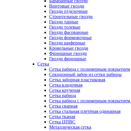
Барабанные гвозди
Винтовые гвозди
Гвозди отделочные
Строительные гвозди
Гвозди тарные
Гвозди толевые
Гвозди фасованные
Гвозди формовочные
Гвозди шиферные
Кровельные гвозди
Финишные гвозди
Гвозди финишные
Сетка
Сетка рабица с полимерным покрытием
Секционный забор из сетки рабицы
Сетка заборная пластиковая
Сетка кладочная
Сетка крученая
Сетка рабица
Сетка рабица с полимерным покрытием
Сетка сварная
Сетка стальная плетёная одинарная
Сетка тканая
Сетка ЦПВС
Металлическая сетка