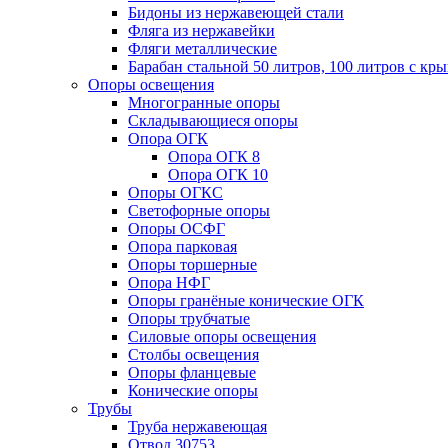
Бидоны из нержавеющей стали
Фляга из нержавейки
Фляги металлические
Барабан стальной 50 литров, 100 литров с к
Опоры освещения
Многогранные опоры
Складывающиеся опоры
Опора ОГК
Опора ОГК 8
Опора ОГК 10
Опоры ОГКС
Светофорные опоры
Опоры ОСФГ
Опора парковая
Опоры торшерные
Опора НФГ
Опоры гранёные конические ОГК
Опоры трубчатые
Силовые опоры освещения
Столбы освещения
Опоры фланцевые
Конические опоры
Трубы
Труба нержавеющая
Отвод 30753