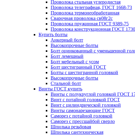
Проволока стальная углеродистая
Проволока телеграфная, ГОСТ 1668-73
Проволока термонеобработанная
Сварочная проволока св08г2с
Проволока пружинная ГОСТ 9389-75
Проволока конструкционная ГОСТ 1730
Купить болты
Анкерный болт
Высокопрочные болты
Болт оцинкованный с уменьшенной гол
Болт лемешный
Болт мебельный с усом
Болт шестигранный ГОСТ
Болты с шестигранной головкой
Высокопрочные болты
Стальной болт
Винты ГОСТ купить
Винты с полукруглой головкой ГОСТ 1
Винт с потайной головкой ГОСТ
Винт с цилиндрической головкой
Винты самонарезающие ГОСТ
Саморез с потайной головкой
Саморез с прессшайбой сверло
Шпилька резьбовая
Шпилька сантехническая