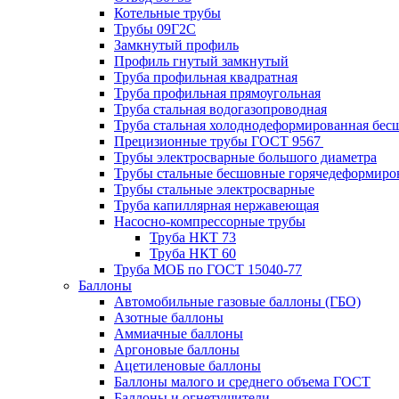
Котельные трубы
Трубы 09Г2С
Замкнутый профиль
Профиль гнутый замкнутый
Труба профильная квадратная
Труба профильная прямоугольная
Труба стальная водогазопроводная
Труба стальная холоднодеформированная бес
Прецизионные трубы ГОСТ 9567
Трубы электросварные большого диаметра
Трубы стальные бесшовные горячедеформиро
Трубы стальные электросварные
Труба капиллярная нержавеющая
Насосно-компрессорные трубы
Труба НКТ 73
Труба НКТ 60
Труба МОБ по ГОСТ 15040-77
Баллоны
Автомобильные газовые баллоны (ГБО)
Азотные баллоны
Аммиачные баллоны
Аргоновые баллоны
Ацетиленовые баллоны
Баллоны малого и среднего объема ГОСТ
Баллоны и огнетушители