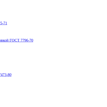
5-71
овкой ГОСТ 7796-70
7473-80