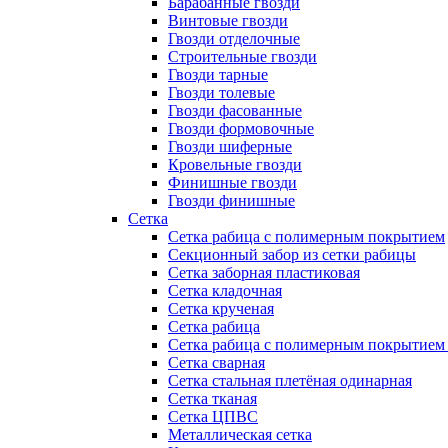
Барабанные гвозди
Винтовые гвозди
Гвозди отделочные
Строительные гвозди
Гвозди тарные
Гвозди толевые
Гвозди фасованные
Гвозди формовочные
Гвозди шиферные
Кровельные гвозди
Финишные гвозди
Гвозди финишные
Сетка
Сетка рабица с полимерным покрытием
Секционный забор из сетки рабицы
Сетка заборная пластиковая
Сетка кладочная
Сетка крученая
Сетка рабица
Сетка рабица с полимерным покрытием
Сетка сварная
Сетка стальная плетёная одинарная
Сетка тканая
Сетка ЦПВС
Металлическая сетка