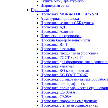
Купить сетку арматурную
Шарнирная сетка
Проволока
Проволока МОБ по ГОСТ 4752-79
Арматурная проволока
Проволока колючая СББ купить
Проволока АД1
Проволока колючая
Перевязочная проволока
Плоский барьер безопасности
Проволока ВР 1
Проволока вязальная
Проволока гвоздильная (торговая)
Проволока ГОСТ 3282-74
Проволока для бронирования оцинкова
Проволока канатная
Проволока КО контровочная
Проволока КС ГОСТ 792-67
Проволока оцинкованная термообработ
Проволока полиграфическая
Проволока полиграфическая оцинкован
Проволока СВ 08АА
Проволока СВ08А
Проволока сварочная омедненная
Проволока стальная оцинкованная