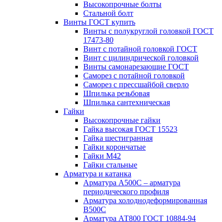
Высокопрочные болты
Стальной болт
Винты ГОСТ купить
Винты с полукруглой головкой ГОСТ
17473-80
Винт с потайной головкой ГОСТ
Винт с цилиндрической головкой
Винты самонарезающие ГОСТ
Саморез с потайной головкой
Саморез с прессшайбой сверло
Шпилька резьбовая
Шпилька сантехническая
Гайки
Высокопрочные гайки
Гайка высокая ГОСТ 15523
Гайка шестигранная
Гайки корончатые
Гайки М42
Гайки стальные
Арматура и катанка
Арматура А500С – арматура
периодического профиля
Арматура холоднодеформированная
В500С
Арматура АТ800 ГОСТ 10884-94