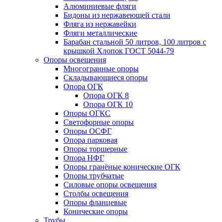
Алюминиевые фляги
Бидоны из нержавеющей стали
Фляга из нержавейки
Фляги металлические
Барабан стальной 50 литров, 100 литров с
крышкой Хлопок ГОСТ 5044-79
Опоры освещения
Многогранные опоры
Складывающиеся опоры
Опора ОГК
Опора ОГК 8
Опора ОГК 10
Опоры ОГКС
Светофорные опоры
Опоры ОСФГ
Опора парковая
Опоры торшерные
Опора НФГ
Опоры гранёные конические ОГК
Опоры трубчатые
Силовые опоры освещения
Столбы освещения
Опоры фланцевые
Конические опоры
Трубы