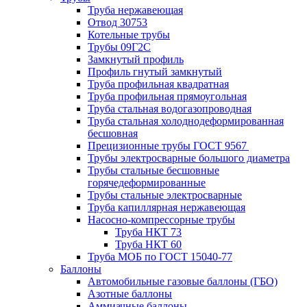
Труба нержавеющая
Отвод 30753
Котельные трубы
Трубы 09Г2С
Замкнутый профиль
Профиль гнутый замкнутый
Труба профильная квадратная
Труба профильная прямоугольная
Труба стальная водогазопроводная
Труба стальная холоднодеформированная
бесшовная
Прецизионные трубы ГОСТ 9567
Трубы электросварные большого диаметра
Трубы стальные бесшовные
горячедеформированные
Трубы стальные электросварные
Труба капиллярная нержавеющая
Насосно-компрессорные трубы
Труба НКТ 73
Труба НКТ 60
Труба МОБ по ГОСТ 15040-77
Баллоны
Автомобильные газовые баллоны (ГБО)
Азотные баллоны
Аммиачные баллоны