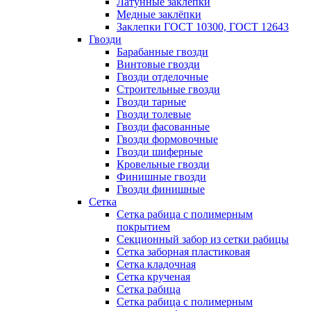
Латунные заклепки
Медные заклёпки
Заклепки ГОСТ 10300, ГОСТ 12643
Гвозди
Барабанные гвозди
Винтовые гвозди
Гвозди отделочные
Строительные гвозди
Гвозди тарные
Гвозди толевые
Гвозди фасованные
Гвозди формовочные
Гвозди шиферные
Кровельные гвозди
Финишные гвозди
Гвозди финишные
Сетка
Сетка рабица с полимерным
покрытием
Секционный забор из сетки рабицы
Сетка заборная пластиковая
Сетка кладочная
Сетка крученая
Сетка рабица
Сетка рабица с полимерным