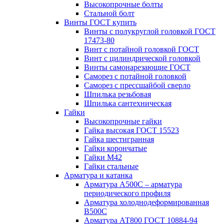
Высокопрочные болты
Стальной болт
Винты ГОСТ купить
Винты с полукруглой головкой ГОСТ
17473-80
Винт с потайной головкой ГОСТ
Винт с цилиндрической головкой
Винты самонарезающие ГОСТ
Саморез с потайной головкой
Саморез с прессшайбой сверло
Шпилька резьбовая
Шпилька сантехническая
Гайки
Высокопрочные гайки
Гайка высокая ГОСТ 15523
Гайка шестигранная
Гайки корончатые
Гайки М42
Гайки стальные
Арматура и катанка
Арматура А500С – арматура
периодического профиля
Арматура холоднодеформированная
В500С
Арматура АТ800 ГОСТ 10884-94