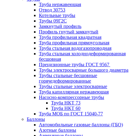
Труба нержавеющая
Отвод 30753
Котельные трубы
Трубы 09Г2С
Замкнутый профиль
Профиль гнутый замкнутый
Труба профильная квадратная
Труба профильная прямоугольная
Труба стальная водогазопроводная
Труба стальная холоднодеформированная
бесшовная
Прецизионные трубы ГОСТ 9567
Трубы электросварные большого диаметра
Трубы стальные бесшовные
горячедеформированные
Трубы стальные электросварные
Труба капиллярная нержавеющая
Насосно-компрессорные трубы
Труба НКТ 73
Труба НКТ 60
Труба МОБ по ГОСТ 15040-77
Баллоны
Автомобильные газовые баллоны (ГБО)
Азотные баллоны
Аммиачные баллоны