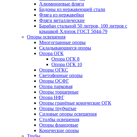
Алюминиевые фляги
Бидоны из нержавеющей стали
Фляга из нержавейки
Фляги металлические
Барабан стальной 50 литров, 100 литров с
крышкой Хлопок ГОСТ 5044-79
Опоры освещения
Многогранные опоры
Складывающиеся опоры
Опора ОГК
Опора ОГК 8
Опора ОГК 10
Опоры ОГКС
Светофорные опоры
Опоры ОСФГ
Опора парковая
Опоры торшерные
Опора НФГ
Опоры гранёные конические ОГК
Опоры трубчатые
Силовые опоры освещения
Столбы освещения
Опоры фланцевые
Конические опоры
Трубы