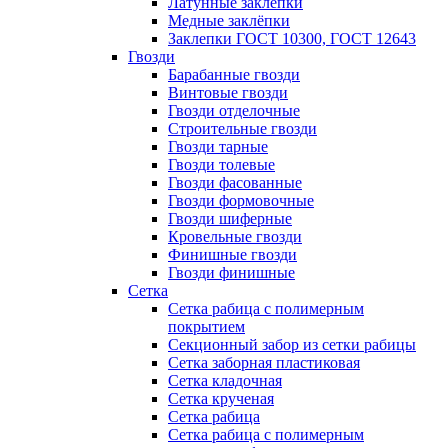
Латунные заклепки
Медные заклёпки
Заклепки ГОСТ 10300, ГОСТ 12643
Гвозди
Барабанные гвозди
Винтовые гвозди
Гвозди отделочные
Строительные гвозди
Гвозди тарные
Гвозди толевые
Гвозди фасованные
Гвозди формовочные
Гвозди шиферные
Кровельные гвозди
Финишные гвозди
Гвозди финишные
Сетка
Сетка рабица с полимерным
покрытием
Секционный забор из сетки рабицы
Сетка заборная пластиковая
Сетка кладочная
Сетка крученая
Сетка рабица
Сетка рабица с полимерным