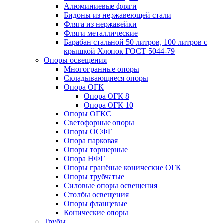
Алюминиевые фляги
Бидоны из нержавеющей стали
Фляга из нержавейки
Фляги металлические
Барабан стальной 50 литров, 100 литров с
крышкой Хлопок ГОСТ 5044-79
Опоры освещения
Многогранные опоры
Складывающиеся опоры
Опора ОГК
Опора ОГК 8
Опора ОГК 10
Опоры ОГКС
Светофорные опоры
Опоры ОСФГ
Опора парковая
Опоры торшерные
Опора НФГ
Опоры гранёные конические ОГК
Опоры трубчатые
Силовые опоры освещения
Столбы освещения
Опоры фланцевые
Конические опоры
Трубы