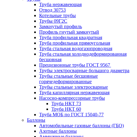
Труба нержавеющая
Отвод 30753
Котельные трубы
Трубы 09Г2С
Замкнутый профиль
Профиль гнутый замкнутый
Труба профильная квадратная
Труба профильная прямоугольная
Труба стальная водогазопроводная
Труба стальная холоднодеформированная
бесшовная
Прецизионные трубы ГОСТ 9567
Трубы электросварные большого диаметра
Трубы стальные бесшовные
горячедеформированные
Трубы стальные электросварные
Труба капиллярная нержавеющая
Насосно-компрессорные трубы
Труба НКТ 73
Труба НКТ 60
Труба МОБ по ГОСТ 15040-77
Баллоны
Автомобильные газовые баллоны (ГБО)
Азотные баллоны
Аммиачные баллоны