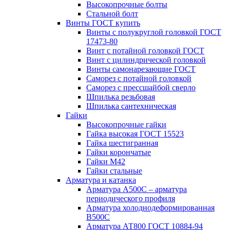
Высокопрочные болты
Стальной болт
Винты ГОСТ купить
Винты с полукруглой головкой ГОСТ
17473-80
Винт с потайной головкой ГОСТ
Винт с цилиндрической головкой
Винты самонарезающие ГОСТ
Саморез с потайной головкой
Саморез с прессшайбой сверло
Шпилька резьбовая
Шпилька сантехническая
Гайки
Высокопрочные гайки
Гайка высокая ГОСТ 15523
Гайка шестигранная
Гайки корончатые
Гайки М42
Гайки стальные
Арматура и катанка
Арматура А500С – арматура
периодического профиля
Арматура холоднодеформированная
В500С
Арматура АТ800 ГОСТ 10884-94