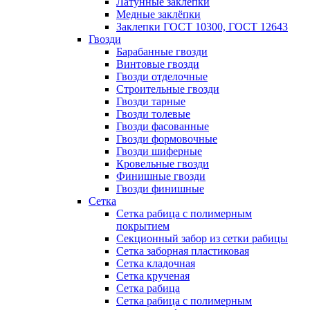
Латунные заклепки
Медные заклёпки
Заклепки ГОСТ 10300, ГОСТ 12643
Гвозди
Барабанные гвозди
Винтовые гвозди
Гвозди отделочные
Строительные гвозди
Гвозди тарные
Гвозди толевые
Гвозди фасованные
Гвозди формовочные
Гвозди шиферные
Кровельные гвозди
Финишные гвозди
Гвозди финишные
Сетка
Сетка рабица с полимерным
покрытием
Секционный забор из сетки рабицы
Сетка заборная пластиковая
Сетка кладочная
Сетка крученая
Сетка рабица
Сетка рабица с полимерным