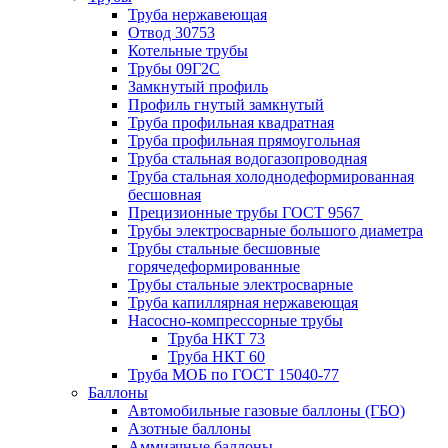
Труба нержавеющая
Отвод 30753
Котельные трубы
Трубы 09Г2С
Замкнутый профиль
Профиль гнутый замкнутый
Труба профильная квадратная
Труба профильная прямоугольная
Труба стальная водогазопроводная
Труба стальная холоднодеформированная
бесшовная
Прецизионные трубы ГОСТ 9567
Трубы электросварные большого диаметра
Трубы стальные бесшовные
горячедеформированные
Трубы стальные электросварные
Труба капиллярная нержавеющая
Насосно-компрессорные трубы
Труба НКТ 73
Труба НКТ 60
Труба МОБ по ГОСТ 15040-77
Баллоны
Автомобильные газовые баллоны (ГБО)
Азотные баллоны
Аммиачные баллоны