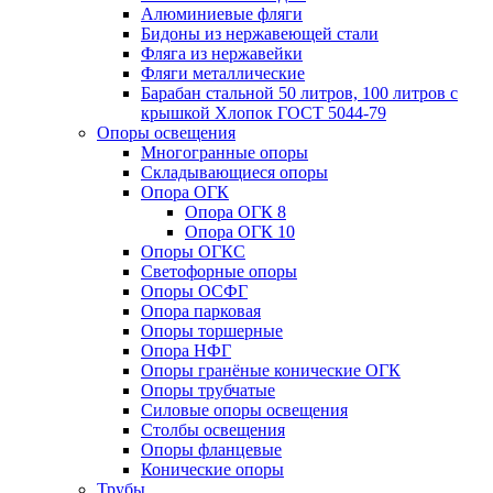
Алюминиевые фляги
Бидоны из нержавеющей стали
Фляга из нержавейки
Фляги металлические
Барабан стальной 50 литров, 100 литров с
крышкой Хлопок ГОСТ 5044-79
Опоры освещения
Многогранные опоры
Складывающиеся опоры
Опора ОГК
Опора ОГК 8
Опора ОГК 10
Опоры ОГКС
Светофорные опоры
Опоры ОСФГ
Опора парковая
Опоры торшерные
Опора НФГ
Опоры гранёные конические ОГК
Опоры трубчатые
Силовые опоры освещения
Столбы освещения
Опоры фланцевые
Конические опоры
Трубы