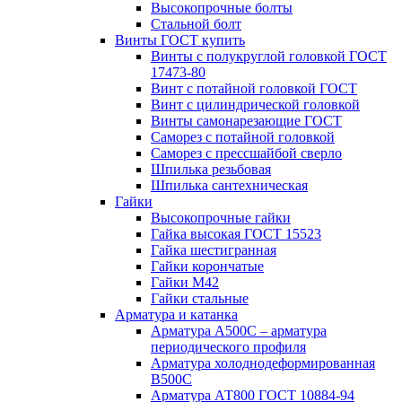
Высокопрочные болты
Стальной болт
Винты ГОСТ купить
Винты с полукруглой головкой ГОСТ
17473-80
Винт с потайной головкой ГОСТ
Винт с цилиндрической головкой
Винты самонарезающие ГОСТ
Саморез с потайной головкой
Саморез с прессшайбой сверло
Шпилька резьбовая
Шпилька сантехническая
Гайки
Высокопрочные гайки
Гайка высокая ГОСТ 15523
Гайка шестигранная
Гайки корончатые
Гайки М42
Гайки стальные
Арматура и катанка
Арматура А500С – арматура
периодического профиля
Арматура холоднодеформированная
В500С
Арматура АТ800 ГОСТ 10884-94