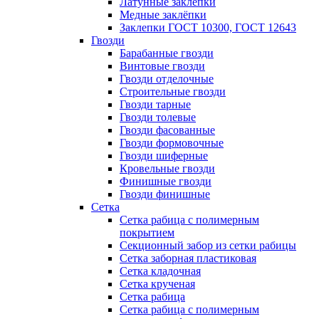
Латунные заклепки
Медные заклёпки
Заклепки ГОСТ 10300, ГОСТ 12643
Гвозди
Барабанные гвозди
Винтовые гвозди
Гвозди отделочные
Строительные гвозди
Гвозди тарные
Гвозди толевые
Гвозди фасованные
Гвозди формовочные
Гвозди шиферные
Кровельные гвозди
Финишные гвозди
Гвозди финишные
Сетка
Сетка рабица с полимерным
покрытием
Секционный забор из сетки рабицы
Сетка заборная пластиковая
Сетка кладочная
Сетка крученая
Сетка рабица
Сетка рабица с полимерным