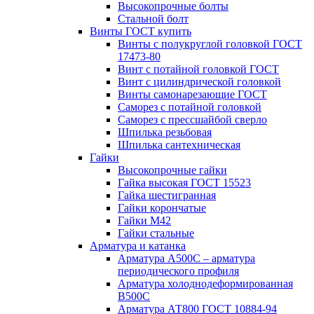
Высокопрочные болты
Стальной болт
Винты ГОСТ купить
Винты с полукруглой головкой ГОСТ
17473-80
Винт с потайной головкой ГОСТ
Винт с цилиндрической головкой
Винты самонарезающие ГОСТ
Саморез с потайной головкой
Саморез с прессшайбой сверло
Шпилька резьбовая
Шпилька сантехническая
Гайки
Высокопрочные гайки
Гайка высокая ГОСТ 15523
Гайка шестигранная
Гайки корончатые
Гайки М42
Гайки стальные
Арматура и катанка
Арматура А500С – арматура
периодического профиля
Арматура холоднодеформированная
В500С
Арматура АТ800 ГОСТ 10884-94