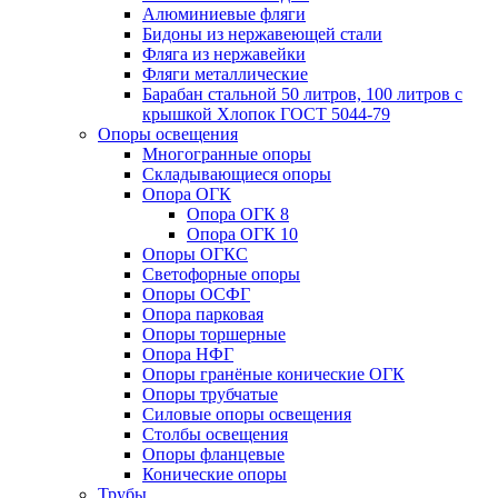
Алюминиевые фляги
Бидоны из нержавеющей стали
Фляга из нержавейки
Фляги металлические
Барабан стальной 50 литров, 100 литров с
крышкой Хлопок ГОСТ 5044-79
Опоры освещения
Многогранные опоры
Складывающиеся опоры
Опора ОГК
Опора ОГК 8
Опора ОГК 10
Опоры ОГКС
Светофорные опоры
Опоры ОСФГ
Опора парковая
Опоры торшерные
Опора НФГ
Опоры гранёные конические ОГК
Опоры трубчатые
Силовые опоры освещения
Столбы освещения
Опоры фланцевые
Конические опоры
Трубы