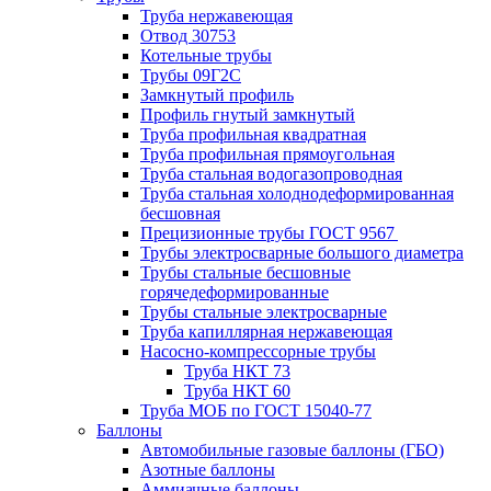
Труба нержавеющая
Отвод 30753
Котельные трубы
Трубы 09Г2С
Замкнутый профиль
Профиль гнутый замкнутый
Труба профильная квадратная
Труба профильная прямоугольная
Труба стальная водогазопроводная
Труба стальная холоднодеформированная
бесшовная
Прецизионные трубы ГОСТ 9567
Трубы электросварные большого диаметра
Трубы стальные бесшовные
горячедеформированные
Трубы стальные электросварные
Труба капиллярная нержавеющая
Насосно-компрессорные трубы
Труба НКТ 73
Труба НКТ 60
Труба МОБ по ГОСТ 15040-77
Баллоны
Автомобильные газовые баллоны (ГБО)
Азотные баллоны
Аммиачные баллоны