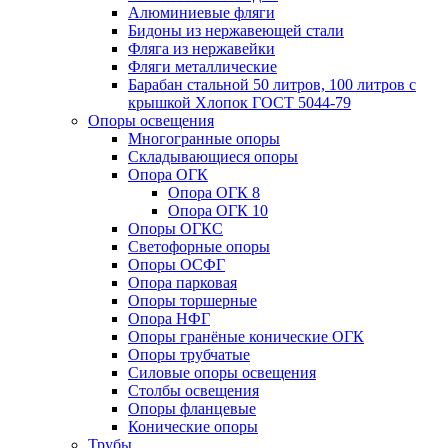
Алюминиевые фляги
Бидоны из нержавеющей стали
Фляга из нержавейки
Фляги металлические
Барабан стальной 50 литров, 100 литров с
крышкой Хлопок ГОСТ 5044-79
Опоры освещения
Многогранные опоры
Складывающиеся опоры
Опора ОГК
Опора ОГК 8
Опора ОГК 10
Опоры ОГКС
Светофорные опоры
Опоры ОСФГ
Опора парковая
Опоры торшерные
Опора НФГ
Опоры гранёные конические ОГК
Опоры трубчатые
Силовые опоры освещения
Столбы освещения
Опоры фланцевые
Конические опоры
Трубы