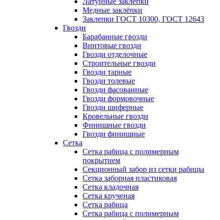
Латунные заклепки
Медные заклёпки
Заклепки ГОСТ 10300, ГОСТ 12643
Гвозди
Барабанные гвозди
Винтовые гвозди
Гвозди отделочные
Строительные гвозди
Гвозди тарные
Гвозди толевые
Гвозди фасованные
Гвозди формовочные
Гвозди шиферные
Кровельные гвозди
Финишные гвозди
Гвозди финишные
Сетка
Сетка рабица с полимерным
покрытием
Секционный забор из сетки рабицы
Сетка заборная пластиковая
Сетка кладочная
Сетка крученая
Сетка рабица
Сетка рабица с полимерным