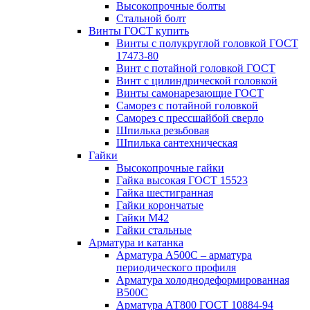
Высокопрочные болты
Стальной болт
Винты ГОСТ купить
Винты с полукруглой головкой ГОСТ
17473-80
Винт с потайной головкой ГОСТ
Винт с цилиндрической головкой
Винты самонарезающие ГОСТ
Саморез с потайной головкой
Саморез с прессшайбой сверло
Шпилька резьбовая
Шпилька сантехническая
Гайки
Высокопрочные гайки
Гайка высокая ГОСТ 15523
Гайка шестигранная
Гайки корончатые
Гайки М42
Гайки стальные
Арматура и катанка
Арматура А500С – арматура
периодического профиля
Арматура холоднодеформированная
В500С
Арматура АТ800 ГОСТ 10884-94