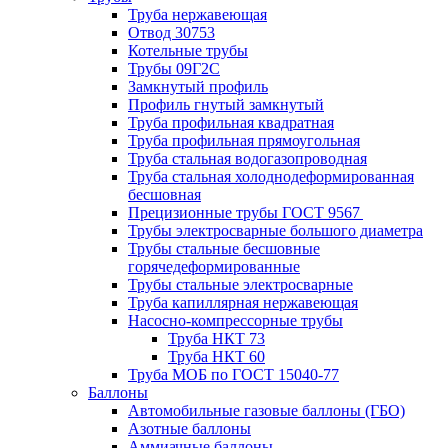
Труба нержавеющая
Отвод 30753
Котельные трубы
Трубы 09Г2С
Замкнутый профиль
Профиль гнутый замкнутый
Труба профильная квадратная
Труба профильная прямоугольная
Труба стальная водогазопроводная
Труба стальная холоднодеформированная
бесшовная
Прецизионные трубы ГОСТ 9567
Трубы электросварные большого диаметра
Трубы стальные бесшовные
горячедеформированные
Трубы стальные электросварные
Труба капиллярная нержавеющая
Насосно-компрессорные трубы
Труба НКТ 73
Труба НКТ 60
Труба МОБ по ГОСТ 15040-77
Баллоны
Автомобильные газовые баллоны (ГБО)
Азотные баллоны
Аммиачные баллоны