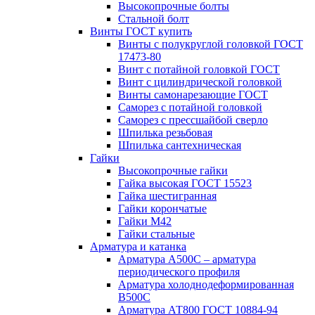
Высокопрочные болты
Стальной болт
Винты ГОСТ купить
Винты с полукруглой головкой ГОСТ
17473-80
Винт с потайной головкой ГОСТ
Винт с цилиндрической головкой
Винты самонарезающие ГОСТ
Саморез с потайной головкой
Саморез с прессшайбой сверло
Шпилька резьбовая
Шпилька сантехническая
Гайки
Высокопрочные гайки
Гайка высокая ГОСТ 15523
Гайка шестигранная
Гайки корончатые
Гайки М42
Гайки стальные
Арматура и катанка
Арматура А500С – арматура
периодического профиля
Арматура холоднодеформированная
В500С
Арматура АТ800 ГОСТ 10884-94