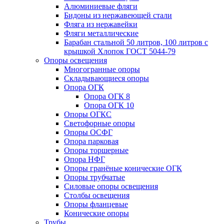
Алюминиевые фляги
Бидоны из нержавеющей стали
Фляга из нержавейки
Фляги металлические
Барабан стальной 50 литров, 100 литров с
крышкой Хлопок ГОСТ 5044-79
Опоры освещения
Многогранные опоры
Складывающиеся опоры
Опора ОГК
Опора ОГК 8
Опора ОГК 10
Опоры ОГКС
Светофорные опоры
Опоры ОСФГ
Опора парковая
Опоры торшерные
Опора НФГ
Опоры гранёные конические ОГК
Опоры трубчатые
Силовые опоры освещения
Столбы освещения
Опоры фланцевые
Конические опоры
Трубы