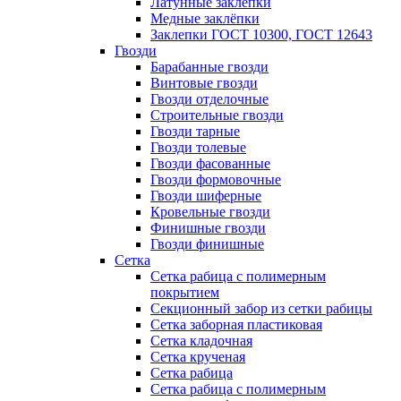
Латунные заклепки
Медные заклёпки
Заклепки ГОСТ 10300, ГОСТ 12643
Гвозди
Барабанные гвозди
Винтовые гвозди
Гвозди отделочные
Строительные гвозди
Гвозди тарные
Гвозди толевые
Гвозди фасованные
Гвозди формовочные
Гвозди шиферные
Кровельные гвозди
Финишные гвозди
Гвозди финишные
Сетка
Сетка рабица с полимерным
покрытием
Секционный забор из сетки рабицы
Сетка заборная пластиковая
Сетка кладочная
Сетка крученая
Сетка рабица
Сетка рабица с полимерным