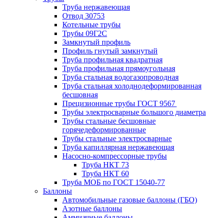
Труба нержавеющая
Отвод 30753
Котельные трубы
Трубы 09Г2С
Замкнутый профиль
Профиль гнутый замкнутый
Труба профильная квадратная
Труба профильная прямоугольная
Труба стальная водогазопроводная
Труба стальная холоднодеформированная
бесшовная
Прецизионные трубы ГОСТ 9567
Трубы электросварные большого диаметра
Трубы стальные бесшовные
горячедеформированные
Трубы стальные электросварные
Труба капиллярная нержавеющая
Насосно-компрессорные трубы
Труба НКТ 73
Труба НКТ 60
Труба МОБ по ГОСТ 15040-77
Баллоны
Автомобильные газовые баллоны (ГБО)
Азотные баллоны
Аммиачные баллоны