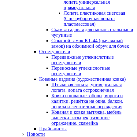
лопата универсальная
прямоугольная
Лопата пластиковая снеговая
(Снегоуборочная лопата
пластмассовая)
Скамья садовая для парков: стальные и
чугунные
Стяжной замок КТ-44 (рычажный
замок) на обжимной обруч для бочек
Огнетушители
Передвижные углекислотные
огнетушители
Переносные углекислотные
огнетушители
Кованые изделия (художественная ковка)
Штыковая лопата, универсальная
лопата, лопата остроконечная
Ковка и кованые заборы, ворота и
калитки, решётка на окна, балкон,
перила и лестничные ограждения
Кованая и ковка вытяжка, мебель,
вывески, козырек, газонное
ограждение, скамейка
Прайс-листы
Новости