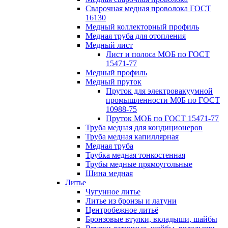
Сварочная медная проволока ГОСТ
16130
Медный коллекторный профиль
Медная труба для отопления
Медный лист
Лист и полоса МОБ по ГОСТ
15471-77
Медный профиль
Медный пруток
Пруток для электровакуумной
промышленности М0Б по ГОСТ
10988-75
Пруток МОБ по ГОСТ 15471-77
Труба медная для кондиционеров
Труба медная капиллярная
Медная труба
Трубка медная тонкостенная
Трубы медные прямоугольные
Шина медная
Литье
Чугунное литье
Литье из бронзы и латуни
Центробежное литьё
Бронзовые втулки, вкладыши, шайбы