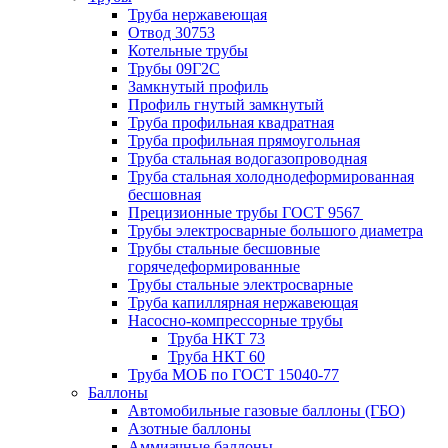
Труба нержавеющая
Отвод 30753
Котельные трубы
Трубы 09Г2С
Замкнутый профиль
Профиль гнутый замкнутый
Труба профильная квадратная
Труба профильная прямоугольная
Труба стальная водогазопроводная
Труба стальная холоднодеформированная
бесшовная
Прецизионные трубы ГОСТ 9567
Трубы электросварные большого диаметра
Трубы стальные бесшовные
горячедеформированные
Трубы стальные электросварные
Труба капиллярная нержавеющая
Насосно-компрессорные трубы
Труба НКТ 73
Труба НКТ 60
Труба МОБ по ГОСТ 15040-77
Баллоны
Автомобильные газовые баллоны (ГБО)
Азотные баллоны
Аммиачные баллоны