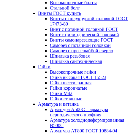
Высокопрочные болты
Стальной болт
Винты ГОСТ купить
Винты с полукруглой головкой ГОСТ
17473-80
Винт с потайной головкой ГОСТ
Винт с цилиндрической головкой
Винты самонарезающие ГОСТ
Саморез с потайной головкой
Саморез с прессшайбой сверло
Шпилька резьбовая
Шпилька сантехническая
Гайки
Высокопрочные гайки
Гайка высокая ГОСТ 15523
Гайка шестигранная
Гайки корончатые
Гайки М42
Гайки стальные
Арматура и катанка
Арматура А500С – арматура
периодического профиля
Арматура холоднодеформированная
В500С
Арматура АТ800 ГОСТ 10884-94