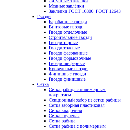
Латунные заклепки
Медные заклёпки
Заклепки ГОСТ 10300, ГОСТ 12643
Гвозди
Барабанные гвозди
Винтовые гвозди
Гвозди отделочные
Строительные гвозди
Гвозди тарные
Гвозди толевые
Гвозди фасованные
Гвозди формовочные
Гвозди шиферные
Кровельные гвозди
Финишные гвозди
Гвозди финишные
Сетка
Сетка рабица с полимерным
покрытием
Секционный забор из сетки рабицы
Сетка заборная пластиковая
Сетка кладочная
Сетка крученая
Сетка рабица
Сетка рабица с полимерным