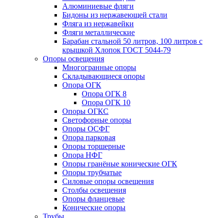
Алюминиевые фляги
Бидоны из нержавеющей стали
Фляга из нержавейки
Фляги металлические
Барабан стальной 50 литров, 100 литров с
крышкой Хлопок ГОСТ 5044-79
Опоры освещения
Многогранные опоры
Складывающиеся опоры
Опора ОГК
Опора ОГК 8
Опора ОГК 10
Опоры ОГКС
Светофорные опоры
Опоры ОСФГ
Опора парковая
Опоры торшерные
Опора НФГ
Опоры гранёные конические ОГК
Опоры трубчатые
Силовые опоры освещения
Столбы освещения
Опоры фланцевые
Конические опоры
Трубы