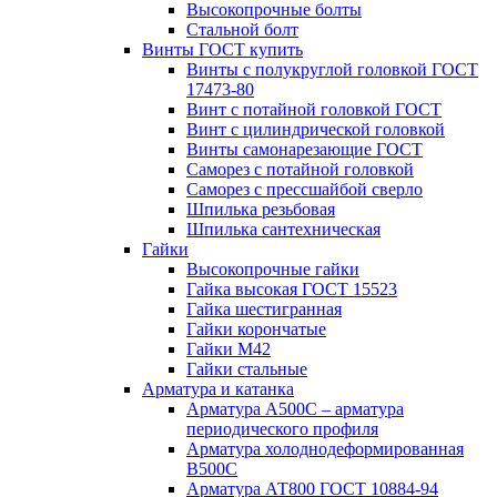
Высокопрочные болты
Стальной болт
Винты ГОСТ купить
Винты с полукруглой головкой ГОСТ
17473-80
Винт с потайной головкой ГОСТ
Винт с цилиндрической головкой
Винты самонарезающие ГОСТ
Саморез с потайной головкой
Саморез с прессшайбой сверло
Шпилька резьбовая
Шпилька сантехническая
Гайки
Высокопрочные гайки
Гайка высокая ГОСТ 15523
Гайка шестигранная
Гайки корончатые
Гайки М42
Гайки стальные
Арматура и катанка
Арматура А500С – арматура
периодического профиля
Арматура холоднодеформированная
В500С
Арматура АТ800 ГОСТ 10884-94