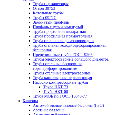
Труба нержавеющая
Отвод 30753
Котельные трубы
Трубы 09Г2С
Замкнутый профиль
Профиль гнутый замкнутый
Труба профильная квадратная
Труба профильная прямоугольная
Труба стальная водогазопроводная
Труба стальная холоднодеформированная
бесшовная
Прецизионные трубы ГОСТ 9567
Трубы электросварные большого диаметра
Трубы стальные бесшовные
горячедеформированные
Трубы стальные электросварные
Труба капиллярная нержавеющая
Насосно-компрессорные трубы
Труба НКТ 73
Труба НКТ 60
Труба МОБ по ГОСТ 15040-77
Баллоны
Автомобильные газовые баллоны (ГБО)
Азотные баллоны
Аммиачные баллоны