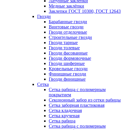
Латунные заклепки
Медные заклёпки
Заклепки ГОСТ 10300, ГОСТ 12643
Гвозди
Барабанные гвозди
Винтовые гвозди
Гвозди отделочные
Строительные гвозди
Гвозди тарные
Гвозди толевые
Гвозди фасованные
Гвозди формовочные
Гвозди шиферные
Кровельные гвозди
Финишные гвозди
Гвозди финишные
Сетка
Сетка рабица с полимерным
покрытием
Секционный забор из сетки рабицы
Сетка заборная пластиковая
Сетка кладочная
Сетка крученая
Сетка рабица
Сетка рабица с полимерным