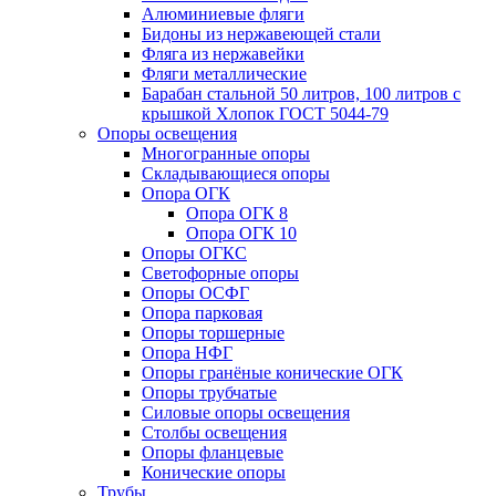
Алюминиевые фляги
Бидоны из нержавеющей стали
Фляга из нержавейки
Фляги металлические
Барабан стальной 50 литров, 100 литров с
крышкой Хлопок ГОСТ 5044-79
Опоры освещения
Многогранные опоры
Складывающиеся опоры
Опора ОГК
Опора ОГК 8
Опора ОГК 10
Опоры ОГКС
Светофорные опоры
Опоры ОСФГ
Опора парковая
Опоры торшерные
Опора НФГ
Опоры гранёные конические ОГК
Опоры трубчатые
Силовые опоры освещения
Столбы освещения
Опоры фланцевые
Конические опоры
Трубы