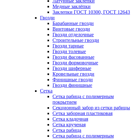
Латунные заклепки
Медные заклёпки
Заклепки ГОСТ 10300, ГОСТ 12643
Гвозди
Барабанные гвозди
Винтовые гвозди
Гвозди отделочные
Строительные гвозди
Гвозди тарные
Гвозди толевые
Гвозди фасованные
Гвозди формовочные
Гвозди шиферные
Кровельные гвозди
Финишные гвозди
Гвозди финишные
Сетка
Сетка рабица с полимерным
покрытием
Секционный забор из сетки рабицы
Сетка заборная пластиковая
Сетка кладочная
Сетка крученая
Сетка рабица
Сетка рабица с полимерным