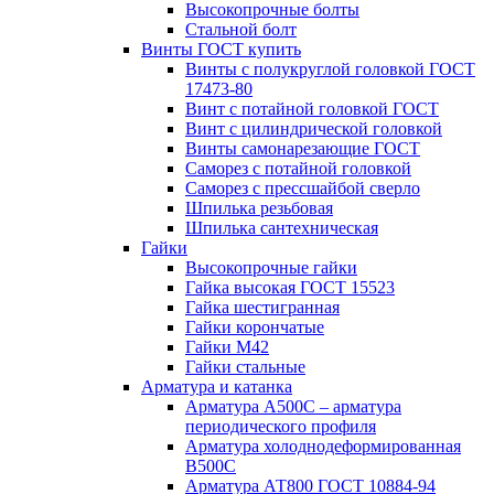
Высокопрочные болты
Стальной болт
Винты ГОСТ купить
Винты с полукруглой головкой ГОСТ
17473-80
Винт с потайной головкой ГОСТ
Винт с цилиндрической головкой
Винты самонарезающие ГОСТ
Саморез с потайной головкой
Саморез с прессшайбой сверло
Шпилька резьбовая
Шпилька сантехническая
Гайки
Высокопрочные гайки
Гайка высокая ГОСТ 15523
Гайка шестигранная
Гайки корончатые
Гайки М42
Гайки стальные
Арматура и катанка
Арматура А500С – арматура
периодического профиля
Арматура холоднодеформированная
В500С
Арматура АТ800 ГОСТ 10884-94