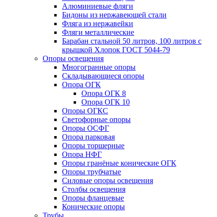
Алюминиевые фляги
Бидоны из нержавеющей стали
Фляга из нержавейки
Фляги металлические
Барабан стальной 50 литров, 100 литров с
крышкой Хлопок ГОСТ 5044-79
Опоры освещения
Многогранные опоры
Складывающиеся опоры
Опора ОГК
Опора ОГК 8
Опора ОГК 10
Опоры ОГКС
Светофорные опоры
Опоры ОСФГ
Опора парковая
Опоры торшерные
Опора НФГ
Опоры гранёные конические ОГК
Опоры трубчатые
Силовые опоры освещения
Столбы освещения
Опоры фланцевые
Конические опоры
Трубы