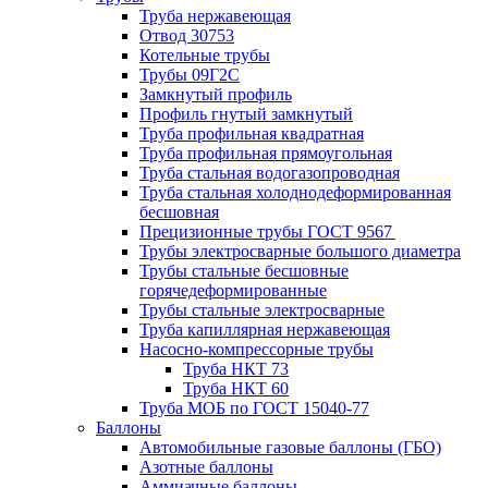
Труба нержавеющая
Отвод 30753
Котельные трубы
Трубы 09Г2С
Замкнутый профиль
Профиль гнутый замкнутый
Труба профильная квадратная
Труба профильная прямоугольная
Труба стальная водогазопроводная
Труба стальная холоднодеформированная
бесшовная
Прецизионные трубы ГОСТ 9567
Трубы электросварные большого диаметра
Трубы стальные бесшовные
горячедеформированные
Трубы стальные электросварные
Труба капиллярная нержавеющая
Насосно-компрессорные трубы
Труба НКТ 73
Труба НКТ 60
Труба МОБ по ГОСТ 15040-77
Баллоны
Автомобильные газовые баллоны (ГБО)
Азотные баллоны
Аммиачные баллоны