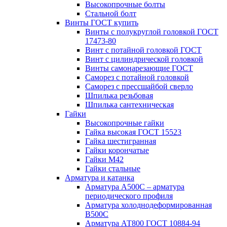
Высокопрочные болты
Стальной болт
Винты ГОСТ купить
Винты с полукруглой головкой ГОСТ
17473-80
Винт с потайной головкой ГОСТ
Винт с цилиндрической головкой
Винты самонарезающие ГОСТ
Саморез с потайной головкой
Саморез с прессшайбой сверло
Шпилька резьбовая
Шпилька сантехническая
Гайки
Высокопрочные гайки
Гайка высокая ГОСТ 15523
Гайка шестигранная
Гайки корончатые
Гайки М42
Гайки стальные
Арматура и катанка
Арматура А500С – арматура
периодического профиля
Арматура холоднодеформированная
В500С
Арматура АТ800 ГОСТ 10884-94