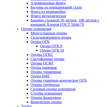
Алюминиевые фляги
Бидоны из нержавеющей стали
Фляга из нержавейки
Фляги металлические
Барабан стальной 50 литров, 100 литров с
крышкой Хлопок ГОСТ 5044-79
Опоры освещения
Многогранные опоры
Складывающиеся опоры
Опора ОГК
Опора ОГК 8
Опора ОГК 10
Опоры ОГКС
Светофорные опоры
Опоры ОСФГ
Опора парковая
Опоры торшерные
Опора НФГ
Опоры гранёные конические ОГК
Опоры трубчатые
Силовые опоры освещения
Столбы освещения
Опоры фланцевые
Конические опоры
Трубы