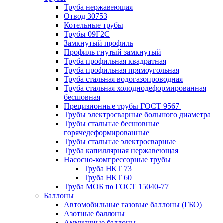
Труба нержавеющая
Отвод 30753
Котельные трубы
Трубы 09Г2С
Замкнутый профиль
Профиль гнутый замкнутый
Труба профильная квадратная
Труба профильная прямоугольная
Труба стальная водогазопроводная
Труба стальная холоднодеформированная
бесшовная
Прецизионные трубы ГОСТ 9567
Трубы электросварные большого диаметра
Трубы стальные бесшовные
горячедеформированные
Трубы стальные электросварные
Труба капиллярная нержавеющая
Насосно-компрессорные трубы
Труба НКТ 73
Труба НКТ 60
Труба МОБ по ГОСТ 15040-77
Баллоны
Автомобильные газовые баллоны (ГБО)
Азотные баллоны
Аммиачные баллоны