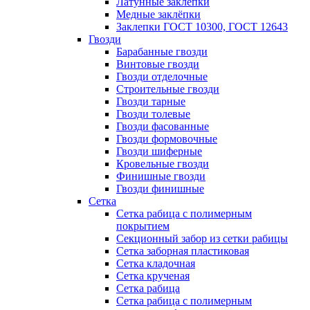
Латунные заклепки
Медные заклёпки
Заклепки ГОСТ 10300, ГОСТ 12643
Гвозди
Барабанные гвозди
Винтовые гвозди
Гвозди отделочные
Строительные гвозди
Гвозди тарные
Гвозди толевые
Гвозди фасованные
Гвозди формовочные
Гвозди шиферные
Кровельные гвозди
Финишные гвозди
Гвозди финишные
Сетка
Сетка рабица с полимерным
покрытием
Секционный забор из сетки рабицы
Сетка заборная пластиковая
Сетка кладочная
Сетка крученая
Сетка рабица
Сетка рабица с полимерным