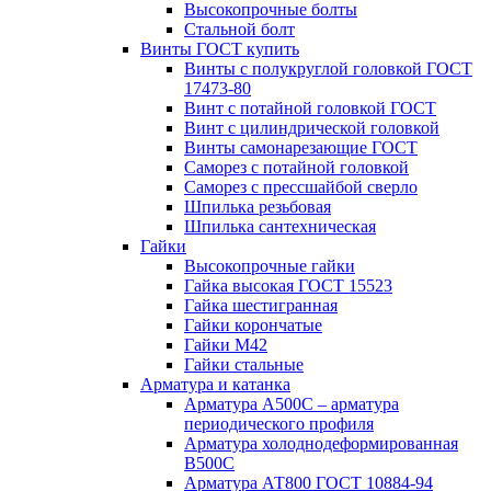
Высокопрочные болты
Стальной болт
Винты ГОСТ купить
Винты с полукруглой головкой ГОСТ
17473-80
Винт с потайной головкой ГОСТ
Винт с цилиндрической головкой
Винты самонарезающие ГОСТ
Саморез с потайной головкой
Саморез с прессшайбой сверло
Шпилька резьбовая
Шпилька сантехническая
Гайки
Высокопрочные гайки
Гайка высокая ГОСТ 15523
Гайка шестигранная
Гайки корончатые
Гайки М42
Гайки стальные
Арматура и катанка
Арматура А500С – арматура
периодического профиля
Арматура холоднодеформированная
В500С
Арматура АТ800 ГОСТ 10884-94