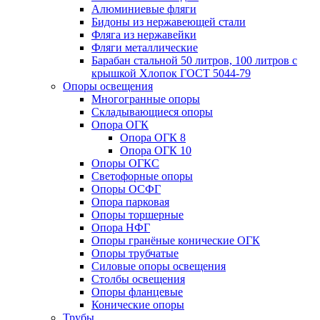
Алюминиевые фляги
Бидоны из нержавеющей стали
Фляга из нержавейки
Фляги металлические
Барабан стальной 50 литров, 100 литров с
крышкой Хлопок ГОСТ 5044-79
Опоры освещения
Многогранные опоры
Складывающиеся опоры
Опора ОГК
Опора ОГК 8
Опора ОГК 10
Опоры ОГКС
Светофорные опоры
Опоры ОСФГ
Опора парковая
Опоры торшерные
Опора НФГ
Опоры гранёные конические ОГК
Опоры трубчатые
Силовые опоры освещения
Столбы освещения
Опоры фланцевые
Конические опоры
Трубы