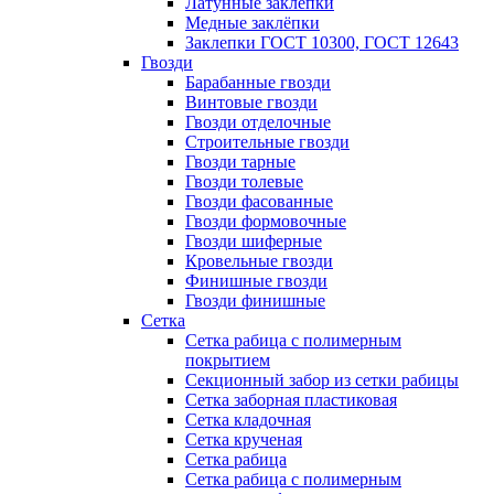
Латунные заклепки
Медные заклёпки
Заклепки ГОСТ 10300, ГОСТ 12643
Гвозди
Барабанные гвозди
Винтовые гвозди
Гвозди отделочные
Строительные гвозди
Гвозди тарные
Гвозди толевые
Гвозди фасованные
Гвозди формовочные
Гвозди шиферные
Кровельные гвозди
Финишные гвозди
Гвозди финишные
Сетка
Сетка рабица с полимерным
покрытием
Секционный забор из сетки рабицы
Сетка заборная пластиковая
Сетка кладочная
Сетка крученая
Сетка рабица
Сетка рабица с полимерным