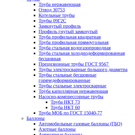
Труба нержавеющая
Отвод 30753
Котельные трубы
Трубы 09Г2С
Замкнутый профиль
Профиль гнутый замкнутый
Труба профильная квадратная
Труба профильная прямоугольная
Труба стальная водогазопроводная
Труба стальная холоднодеформированная
бесшовная
Прецизионные трубы ГОСТ 9567
Трубы электросварные большого диаметра
Трубы стальные бесшовные
горячедеформированные
Трубы стальные электросварные
Труба капиллярная нержавеющая
Насосно-компрессорные трубы
Труба НКТ 73
Труба НКТ 60
Труба МОБ по ГОСТ 15040-77
Баллоны
Автомобильные газовые баллоны (ГБО)
Азотные баллоны
Аммиачные баллоны