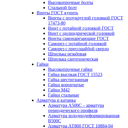
Высокопрочные болты
Стальной болт
Винты ГОСТ купить
Винты с полукруглой головкой ГОСТ
17473-80
Винт с потайной головкой ГОСТ
Винт с цилиндрической головкой
Винты самонарезающие ГОСТ
Саморез с потайной головкой
Саморез с прессшайбой сверло
Шпилька резьбовая
Шпилька сантехническая
Гайки
Высокопрочные гайки
Гайка высокая ГОСТ 15523
Гайка шестигранная
Гайки корончатые
Гайки М42
Гайки стальные
Арматура и катанка
Арматура А500С – арматура
периодического профиля
Арматура холоднодеформированная
В500С
Арматура АТ800 ГОСТ 10884-94