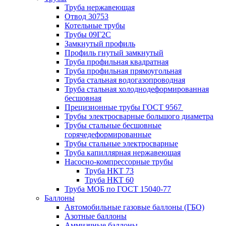
Труба нержавеющая
Отвод 30753
Котельные трубы
Трубы 09Г2С
Замкнутый профиль
Профиль гнутый замкнутый
Труба профильная квадратная
Труба профильная прямоугольная
Труба стальная водогазопроводная
Труба стальная холоднодеформированная
бесшовная
Прецизионные трубы ГОСТ 9567
Трубы электросварные большого диаметра
Трубы стальные бесшовные
горячедеформированные
Трубы стальные электросварные
Труба капиллярная нержавеющая
Насосно-компрессорные трубы
Труба НКТ 73
Труба НКТ 60
Труба МОБ по ГОСТ 15040-77
Баллоны
Автомобильные газовые баллоны (ГБО)
Азотные баллоны
Аммиачные баллоны