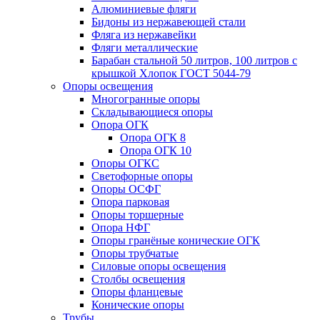
Алюминиевые фляги
Бидоны из нержавеющей стали
Фляга из нержавейки
Фляги металлические
Барабан стальной 50 литров, 100 литров с
крышкой Хлопок ГОСТ 5044-79
Опоры освещения
Многогранные опоры
Складывающиеся опоры
Опора ОГК
Опора ОГК 8
Опора ОГК 10
Опоры ОГКС
Светофорные опоры
Опоры ОСФГ
Опора парковая
Опоры торшерные
Опора НФГ
Опоры гранёные конические ОГК
Опоры трубчатые
Силовые опоры освещения
Столбы освещения
Опоры фланцевые
Конические опоры
Трубы