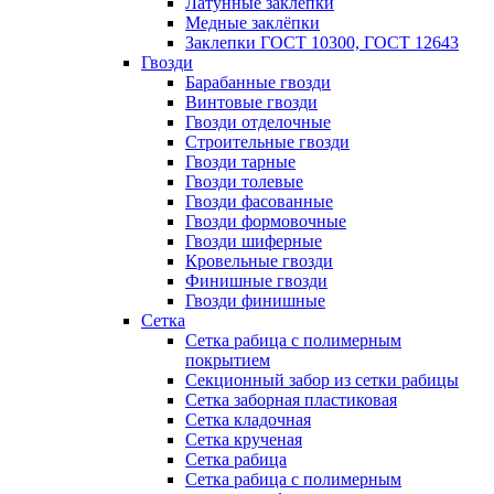
Латунные заклепки
Медные заклёпки
Заклепки ГОСТ 10300, ГОСТ 12643
Гвозди
Барабанные гвозди
Винтовые гвозди
Гвозди отделочные
Строительные гвозди
Гвозди тарные
Гвозди толевые
Гвозди фасованные
Гвозди формовочные
Гвозди шиферные
Кровельные гвозди
Финишные гвозди
Гвозди финишные
Сетка
Сетка рабица с полимерным
покрытием
Секционный забор из сетки рабицы
Сетка заборная пластиковая
Сетка кладочная
Сетка крученая
Сетка рабица
Сетка рабица с полимерным