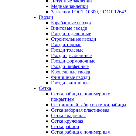
Латунные заклепки
Медные заклёпки
Заклепки ГОСТ 10300, ГОСТ 12643
Гвозди
Барабанные гвозди
Винтовые гвозди
Гвозди отделочные
Строительные гвозди
Гвозди тарные
Гвозди толевые
Гвозди фасованные
Гвозди формовочные
Гвозди шиферные
Кровельные гвозди
Финишные гвозди
Гвозди финишные
Сетка
Сетка рабица с полимерным
покрытием
Секционный забор из сетки рабицы
Сетка заборная пластиковая
Сетка кладочная
Сетка крученая
Сетка рабица
Сетка рабица с полимерным