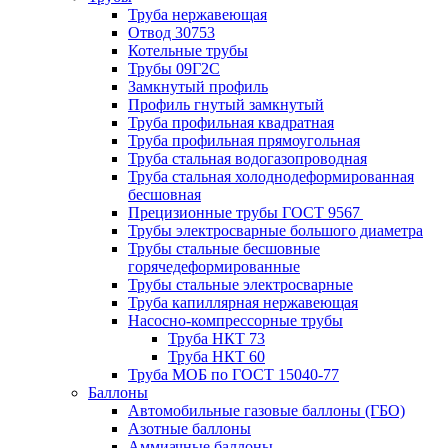
Труба нержавеющая
Отвод 30753
Котельные трубы
Трубы 09Г2С
Замкнутый профиль
Профиль гнутый замкнутый
Труба профильная квадратная
Труба профильная прямоугольная
Труба стальная водогазопроводная
Труба стальная холоднодеформированная
бесшовная
Прецизионные трубы ГОСТ 9567
Трубы электросварные большого диаметра
Трубы стальные бесшовные
горячедеформированные
Трубы стальные электросварные
Труба капиллярная нержавеющая
Насосно-компрессорные трубы
Труба НКТ 73
Труба НКТ 60
Труба МОБ по ГОСТ 15040-77
Баллоны
Автомобильные газовые баллоны (ГБО)
Азотные баллоны
Аммиачные баллоны