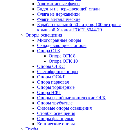
Алюминиевые фляги
Бидоны из нержавеющей стали
Фляга из нержавейки
Фляги металлические
Барабан стальной 50 литров, 100 литров с
крышкой Хлопок ГОСТ 5044-79
Опоры освещения
Многогранные опоры
Складывающиеся опоры
Опора ОГК
Опора ОГК 8
Опора ОГК 10
Опоры ОГКС
Светофорные опоры
Опоры ОСФГ
Опора парковая
Опоры торшерные
Опора НФГ
Опоры гранёные конические ОГК
Опоры трубчатые
Силовые опоры освещения
Столбы освещения
Опоры фланцевые
Конические опоры
Трубы