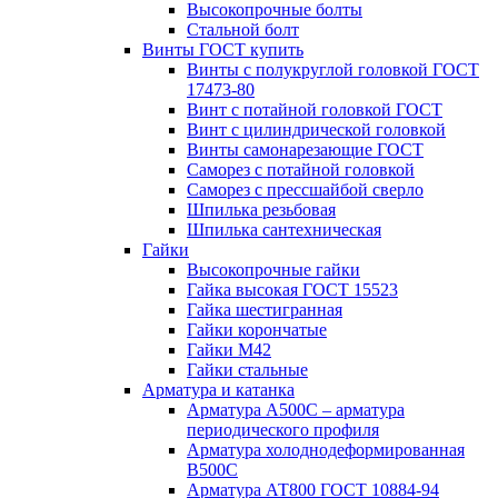
Высокопрочные болты
Стальной болт
Винты ГОСТ купить
Винты с полукруглой головкой ГОСТ
17473-80
Винт с потайной головкой ГОСТ
Винт с цилиндрической головкой
Винты самонарезающие ГОСТ
Саморез с потайной головкой
Саморез с прессшайбой сверло
Шпилька резьбовая
Шпилька сантехническая
Гайки
Высокопрочные гайки
Гайка высокая ГОСТ 15523
Гайка шестигранная
Гайки корончатые
Гайки М42
Гайки стальные
Арматура и катанка
Арматура А500С – арматура
периодического профиля
Арматура холоднодеформированная
В500С
Арматура АТ800 ГОСТ 10884-94