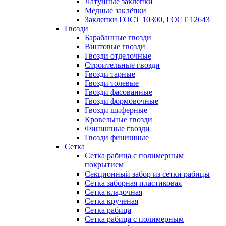
Латунные заклепки
Медные заклёпки
Заклепки ГОСТ 10300, ГОСТ 12643
Гвозди
Барабанные гвозди
Винтовые гвозди
Гвозди отделочные
Строительные гвозди
Гвозди тарные
Гвозди толевые
Гвозди фасованные
Гвозди формовочные
Гвозди шиферные
Кровельные гвозди
Финишные гвозди
Гвозди финишные
Сетка
Сетка рабица с полимерным
покрытием
Секционный забор из сетки рабицы
Сетка заборная пластиковая
Сетка кладочная
Сетка крученая
Сетка рабица
Сетка рабица с полимерным