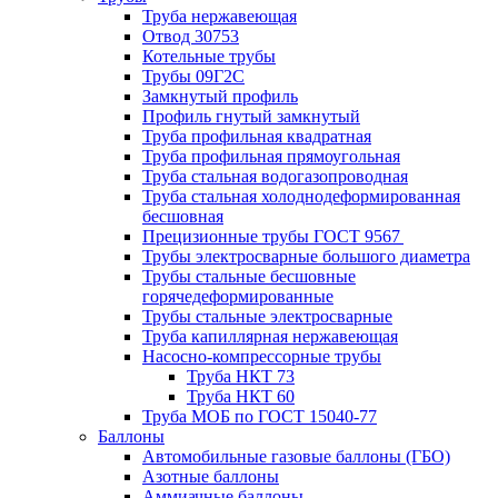
Труба нержавеющая
Отвод 30753
Котельные трубы
Трубы 09Г2С
Замкнутый профиль
Профиль гнутый замкнутый
Труба профильная квадратная
Труба профильная прямоугольная
Труба стальная водогазопроводная
Труба стальная холоднодеформированная
бесшовная
Прецизионные трубы ГОСТ 9567
Трубы электросварные большого диаметра
Трубы стальные бесшовные
горячедеформированные
Трубы стальные электросварные
Труба капиллярная нержавеющая
Насосно-компрессорные трубы
Труба НКТ 73
Труба НКТ 60
Труба МОБ по ГОСТ 15040-77
Баллоны
Автомобильные газовые баллоны (ГБО)
Азотные баллоны
Аммиачные баллоны