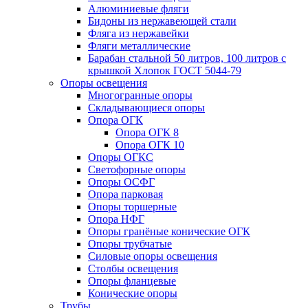
Алюминиевые фляги
Бидоны из нержавеющей стали
Фляга из нержавейки
Фляги металлические
Барабан стальной 50 литров, 100 литров с
крышкой Хлопок ГОСТ 5044-79
Опоры освещения
Многогранные опоры
Складывающиеся опоры
Опора ОГК
Опора ОГК 8
Опора ОГК 10
Опоры ОГКС
Светофорные опоры
Опоры ОСФГ
Опора парковая
Опоры торшерные
Опора НФГ
Опоры гранёные конические ОГК
Опоры трубчатые
Силовые опоры освещения
Столбы освещения
Опоры фланцевые
Конические опоры
Трубы