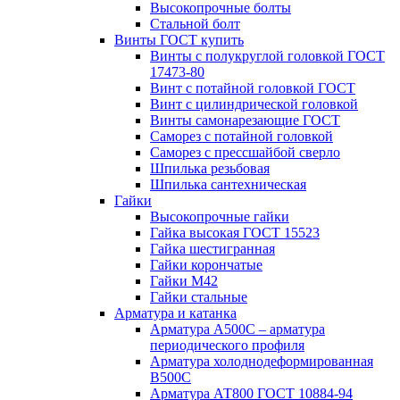
Высокопрочные болты
Стальной болт
Винты ГОСТ купить
Винты с полукруглой головкой ГОСТ
17473-80
Винт с потайной головкой ГОСТ
Винт с цилиндрической головкой
Винты самонарезающие ГОСТ
Саморез с потайной головкой
Саморез с прессшайбой сверло
Шпилька резьбовая
Шпилька сантехническая
Гайки
Высокопрочные гайки
Гайка высокая ГОСТ 15523
Гайка шестигранная
Гайки корончатые
Гайки М42
Гайки стальные
Арматура и катанка
Арматура А500С – арматура
периодического профиля
Арматура холоднодеформированная
В500С
Арматура АТ800 ГОСТ 10884-94