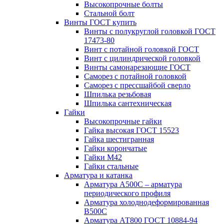
Высокопрочные болты
Стальной болт
Винты ГОСТ купить
Винты с полукруглой головкой ГОСТ
17473-80
Винт с потайной головкой ГОСТ
Винт с цилиндрической головкой
Винты самонарезающие ГОСТ
Саморез с потайной головкой
Саморез с прессшайбой сверло
Шпилька резьбовая
Шпилька сантехническая
Гайки
Высокопрочные гайки
Гайка высокая ГОСТ 15523
Гайка шестигранная
Гайки корончатые
Гайки М42
Гайки стальные
Арматура и катанка
Арматура А500С – арматура
периодического профиля
Арматура холоднодеформированная
В500С
Арматура АТ800 ГОСТ 10884-94