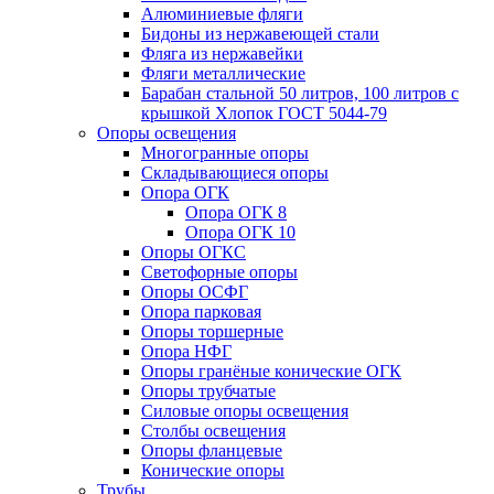
Алюминиевые фляги
Бидоны из нержавеющей стали
Фляга из нержавейки
Фляги металлические
Барабан стальной 50 литров, 100 литров с
крышкой Хлопок ГОСТ 5044-79
Опоры освещения
Многогранные опоры
Складывающиеся опоры
Опора ОГК
Опора ОГК 8
Опора ОГК 10
Опоры ОГКС
Светофорные опоры
Опоры ОСФГ
Опора парковая
Опоры торшерные
Опора НФГ
Опоры гранёные конические ОГК
Опоры трубчатые
Силовые опоры освещения
Столбы освещения
Опоры фланцевые
Конические опоры
Трубы