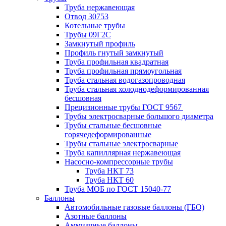
Труба нержавеющая
Отвод 30753
Котельные трубы
Трубы 09Г2С
Замкнутый профиль
Профиль гнутый замкнутый
Труба профильная квадратная
Труба профильная прямоугольная
Труба стальная водогазопроводная
Труба стальная холоднодеформированная
бесшовная
Прецизионные трубы ГОСТ 9567
Трубы электросварные большого диаметра
Трубы стальные бесшовные
горячедеформированные
Трубы стальные электросварные
Труба капиллярная нержавеющая
Насосно-компрессорные трубы
Труба НКТ 73
Труба НКТ 60
Труба МОБ по ГОСТ 15040-77
Баллоны
Автомобильные газовые баллоны (ГБО)
Азотные баллоны
Аммиачные баллоны