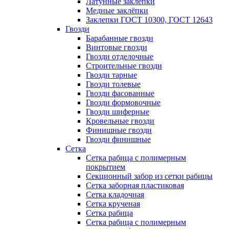
Латунные заклепки
Медные заклёпки
Заклепки ГОСТ 10300, ГОСТ 12643
Гвозди
Барабанные гвозди
Винтовые гвозди
Гвозди отделочные
Строительные гвозди
Гвозди тарные
Гвозди толевые
Гвозди фасованные
Гвозди формовочные
Гвозди шиферные
Кровельные гвозди
Финишные гвозди
Гвозди финишные
Сетка
Сетка рабица с полимерным
покрытием
Секционный забор из сетки рабицы
Сетка заборная пластиковая
Сетка кладочная
Сетка крученая
Сетка рабица
Сетка рабица с полимерным