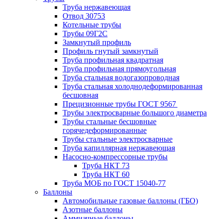
Труба нержавеющая
Отвод 30753
Котельные трубы
Трубы 09Г2С
Замкнутый профиль
Профиль гнутый замкнутый
Труба профильная квадратная
Труба профильная прямоугольная
Труба стальная водогазопроводная
Труба стальная холоднодеформированная
бесшовная
Прецизионные трубы ГОСТ 9567
Трубы электросварные большого диаметра
Трубы стальные бесшовные
горячедеформированные
Трубы стальные электросварные
Труба капиллярная нержавеющая
Насосно-компрессорные трубы
Труба НКТ 73
Труба НКТ 60
Труба МОБ по ГОСТ 15040-77
Баллоны
Автомобильные газовые баллоны (ГБО)
Азотные баллоны
Аммиачные баллоны