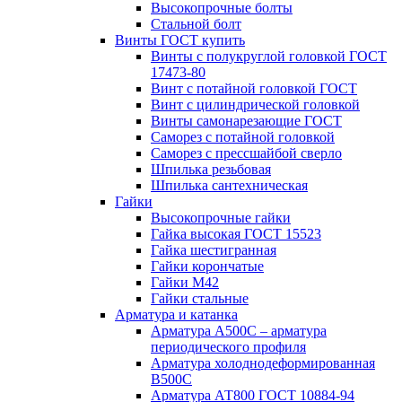
Высокопрочные болты
Стальной болт
Винты ГОСТ купить
Винты с полукруглой головкой ГОСТ
17473-80
Винт с потайной головкой ГОСТ
Винт с цилиндрической головкой
Винты самонарезающие ГОСТ
Саморез с потайной головкой
Саморез с прессшайбой сверло
Шпилька резьбовая
Шпилька сантехническая
Гайки
Высокопрочные гайки
Гайка высокая ГОСТ 15523
Гайка шестигранная
Гайки корончатые
Гайки М42
Гайки стальные
Арматура и катанка
Арматура А500С – арматура
периодического профиля
Арматура холоднодеформированная
В500С
Арматура АТ800 ГОСТ 10884-94