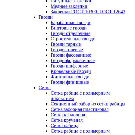
Латунные заклепки
Медные заклёпки
Заклепки ГОСТ 10300, ГОСТ 12643
Гвозди
Барабанные гвозди
Винтовые гвозди
Гвозди отделочные
Строительные гвозди
Гвозди тарные
Гвозди толевые
Гвозди фасованные
Гвозди формовочные
Гвозди шиферные
Кровельные гвозди
Финишные гвозди
Гвозди финишные
Сетка
Сетка рабица с полимерным
покрытием
Секционный забор из сетки рабицы
Сетка заборная пластиковая
Сетка кладочная
Сетка крученая
Сетка рабица
Сетка рабица с полимерным