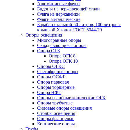
Алюминиевые фляги
Бидоны из нержавеющей стали
Фляга из нержавейки
Фляги металлические
Барабан стальной 50 литров, 100 литров с
крышкой Хлопок ГОСТ 5044-79
Опоры освещения
Многогранные опоры
Складывающиеся опоры
Опора ОГК
Опора ОГК 8
Опора ОГК 10
Опоры ОГКС
Светофорные опоры
Опоры ОСФГ
Опора парковая
Опоры торшерные
Опора НФГ
Опоры гранёные конические ОГК
Опоры трубчатые
Силовые опоры освещения
Столбы освещения
Опоры фланцевые
Конические опоры
Трубы