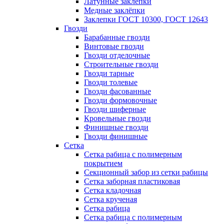
Латунные заклепки
Медные заклёпки
Заклепки ГОСТ 10300, ГОСТ 12643
Гвозди
Барабанные гвозди
Винтовые гвозди
Гвозди отделочные
Строительные гвозди
Гвозди тарные
Гвозди толевые
Гвозди фасованные
Гвозди формовочные
Гвозди шиферные
Кровельные гвозди
Финишные гвозди
Гвозди финишные
Сетка
Сетка рабица с полимерным
покрытием
Секционный забор из сетки рабицы
Сетка заборная пластиковая
Сетка кладочная
Сетка крученая
Сетка рабица
Сетка рабица с полимерным