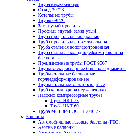
Труба нержавеющая
Отвод 30753
Котельные трубы
Трубы 09Г2С
Замкнутый профиль
Профиль гнутый замкнутый
Труба профильная квадратная
Труба профильная прямоугольная
Труба стальная водогазопроводная
Труба стальная холоднодеформированная
бесшовная
Прецизионные трубы ГОСТ 9567
Трубы электросварные большого диаметра
Трубы стальные бесшовные
горячедеформированные
Трубы стальные электросварные
Труба капиллярная нержавеющая
Насосно-компрессорные трубы
Труба НКТ 73
Труба НКТ 60
Труба МОБ по ГОСТ 15040-77
Баллоны
Автомобильные газовые баллоны (ГБО)
Азотные баллоны
Аммиачные баллоны