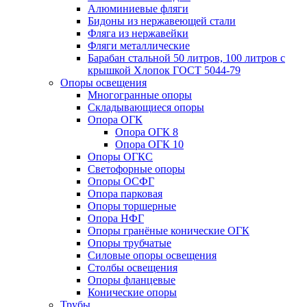
Алюминиевые фляги
Бидоны из нержавеющей стали
Фляга из нержавейки
Фляги металлические
Барабан стальной 50 литров, 100 литров с
крышкой Хлопок ГОСТ 5044-79
Опоры освещения
Многогранные опоры
Складывающиеся опоры
Опора ОГК
Опора ОГК 8
Опора ОГК 10
Опоры ОГКС
Светофорные опоры
Опоры ОСФГ
Опора парковая
Опоры торшерные
Опора НФГ
Опоры гранёные конические ОГК
Опоры трубчатые
Силовые опоры освещения
Столбы освещения
Опоры фланцевые
Конические опоры
Трубы