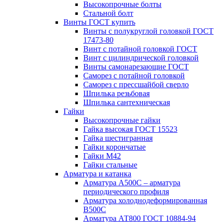
Высокопрочные болты
Стальной болт
Винты ГОСТ купить
Винты с полукруглой головкой ГОСТ
17473-80
Винт с потайной головкой ГОСТ
Винт с цилиндрической головкой
Винты самонарезающие ГОСТ
Саморез с потайной головкой
Саморез с прессшайбой сверло
Шпилька резьбовая
Шпилька сантехническая
Гайки
Высокопрочные гайки
Гайка высокая ГОСТ 15523
Гайка шестигранная
Гайки корончатые
Гайки М42
Гайки стальные
Арматура и катанка
Арматура А500С – арматура
периодического профиля
Арматура холоднодеформированная
В500С
Арматура АТ800 ГОСТ 10884-94