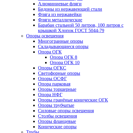
Алюминиевые фляги
Бидоны из нержавеющей стали
Фляга из нержавейки
Фляги металлические
Барабан стальной 50 литров, 100 литров с
крышкой Хлопок ГОСТ 5044-79
Опоры освещения
Многогранные опоры
Складывающиеся опоры
Опора ОГК
Опора ОГК 8
Опора ОГК 10
Опоры ОГКС
Светофорные опоры
Опоры ОСФГ
Опора парковая
Опоры торшерные
Опора НФГ
Опоры гранёные конические ОГК
Опоры трубчатые
Силовые опоры освещения
Столбы освещения
Опоры фланцевые
Конические опоры
Трубы