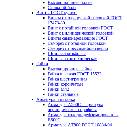
Высокопрочные болты
Стальной болт
Винты ГОСТ купить
Винты с полукруглой головкой ГОСТ
17473-80
Винт с потайной головкой ГОСТ
Винт с цилиндрической головкой
Винты самонарезающие ГОСТ
Саморез с потайной головкой
Саморез с прессшайбой сверло
Шпилька резьбовая
Шпилька сантехническая
Гайки
Высокопрочные гайки
Гайка высокая ГОСТ 15523
Гайка шестигранная
Гайки корончатые
Гайки М42
Гайки стальные
Арматура и катанка
Арматура А500С – арматура
периодического профиля
Арматура холоднодеформированная
В500С
Арматура АТ800 ГОСТ 10884-94