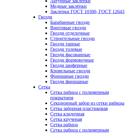
Латунные заклепки
Медные заклёпки
Заклепки ГОСТ 10300, ГОСТ 12643
Гвозди
Барабанные гвозди
Винтовые гвозди
Гвозди отделочные
Строительные гвозди
Гвозди тарные
Гвозди толевые
Гвозди фасованные
Гвозди формовочные
Гвозди шиферные
Кровельные гвозди
Финишные гвозди
Гвозди финишные
Сетка
Сетка рабица с полимерным
покрытием
Секционный забор из сетки рабицы
Сетка заборная пластиковая
Сетка кладочная
Сетка крученая
Сетка рабица
Сетка рабица с полимерным