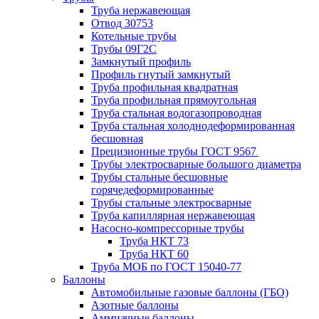
Труба нержавеющая
Отвод 30753
Котельные трубы
Трубы 09Г2С
Замкнутый профиль
Профиль гнутый замкнутый
Труба профильная квадратная
Труба профильная прямоугольная
Труба стальная водогазопроводная
Труба стальная холоднодеформированная
бесшовная
Прецизионные трубы ГОСТ 9567
Трубы электросварные большого диаметра
Трубы стальные бесшовные
горячедеформированные
Трубы стальные электросварные
Труба капиллярная нержавеющая
Насосно-компрессорные трубы
Труба НКТ 73
Труба НКТ 60
Труба МОБ по ГОСТ 15040-77
Баллоны
Автомобильные газовые баллоны (ГБО)
Азотные баллоны
Аммиачные баллоны