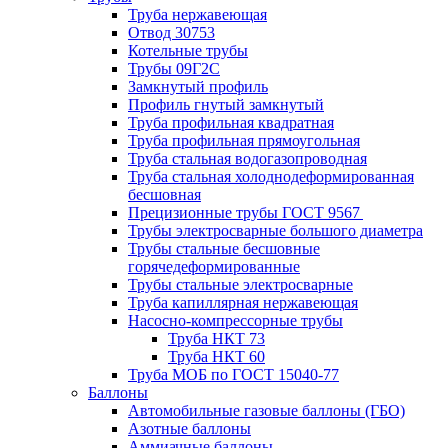
Труба нержавеющая
Отвод 30753
Котельные трубы
Трубы 09Г2С
Замкнутый профиль
Профиль гнутый замкнутый
Труба профильная квадратная
Труба профильная прямоугольная
Труба стальная водогазопроводная
Труба стальная холоднодеформированная
бесшовная
Прецизионные трубы ГОСТ 9567
Трубы электросварные большого диаметра
Трубы стальные бесшовные
горячедеформированные
Трубы стальные электросварные
Труба капиллярная нержавеющая
Насосно-компрессорные трубы
Труба НКТ 73
Труба НКТ 60
Труба МОБ по ГОСТ 15040-77
Баллоны
Автомобильные газовые баллоны (ГБО)
Азотные баллоны
Аммиачные баллоны