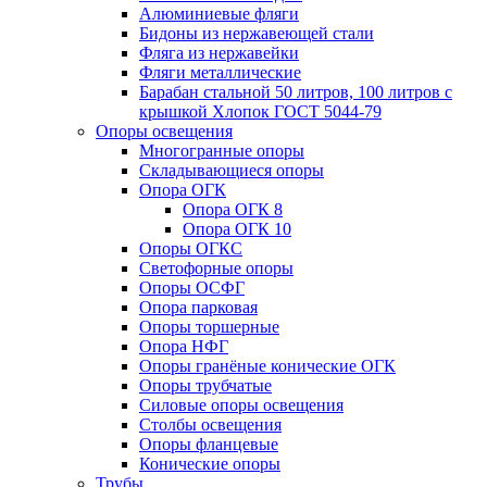
Алюминиевые фляги
Бидоны из нержавеющей стали
Фляга из нержавейки
Фляги металлические
Барабан стальной 50 литров, 100 литров с
крышкой Хлопок ГОСТ 5044-79
Опоры освещения
Многогранные опоры
Складывающиеся опоры
Опора ОГК
Опора ОГК 8
Опора ОГК 10
Опоры ОГКС
Светофорные опоры
Опоры ОСФГ
Опора парковая
Опоры торшерные
Опора НФГ
Опоры гранёные конические ОГК
Опоры трубчатые
Силовые опоры освещения
Столбы освещения
Опоры фланцевые
Конические опоры
Трубы