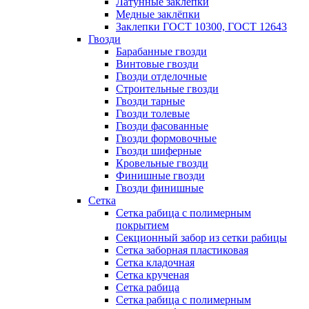
Латунные заклепки
Медные заклёпки
Заклепки ГОСТ 10300, ГОСТ 12643
Гвозди
Барабанные гвозди
Винтовые гвозди
Гвозди отделочные
Строительные гвозди
Гвозди тарные
Гвозди толевые
Гвозди фасованные
Гвозди формовочные
Гвозди шиферные
Кровельные гвозди
Финишные гвозди
Гвозди финишные
Сетка
Сетка рабица с полимерным
покрытием
Секционный забор из сетки рабицы
Сетка заборная пластиковая
Сетка кладочная
Сетка крученая
Сетка рабица
Сетка рабица с полимерным