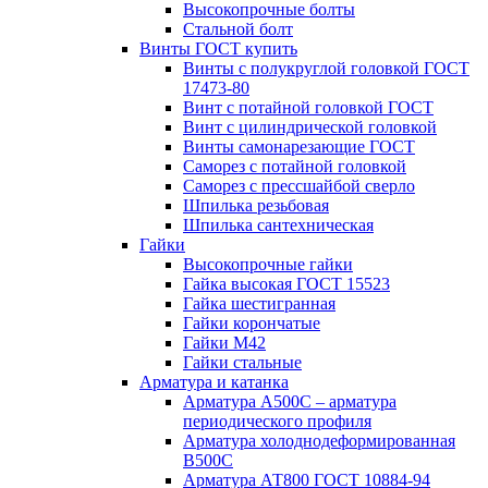
Высокопрочные болты
Стальной болт
Винты ГОСТ купить
Винты с полукруглой головкой ГОСТ
17473-80
Винт с потайной головкой ГОСТ
Винт с цилиндрической головкой
Винты самонарезающие ГОСТ
Саморез с потайной головкой
Саморез с прессшайбой сверло
Шпилька резьбовая
Шпилька сантехническая
Гайки
Высокопрочные гайки
Гайка высокая ГОСТ 15523
Гайка шестигранная
Гайки корончатые
Гайки М42
Гайки стальные
Арматура и катанка
Арматура А500С – арматура
периодического профиля
Арматура холоднодеформированная
В500С
Арматура АТ800 ГОСТ 10884-94