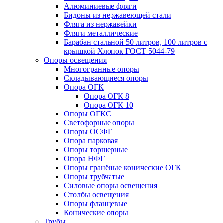
Алюминиевые фляги
Бидоны из нержавеющей стали
Фляга из нержавейки
Фляги металлические
Барабан стальной 50 литров, 100 литров с
крышкой Хлопок ГОСТ 5044-79
Опоры освещения
Многогранные опоры
Складывающиеся опоры
Опора ОГК
Опора ОГК 8
Опора ОГК 10
Опоры ОГКС
Светофорные опоры
Опоры ОСФГ
Опора парковая
Опоры торшерные
Опора НФГ
Опоры гранёные конические ОГК
Опоры трубчатые
Силовые опоры освещения
Столбы освещения
Опоры фланцевые
Конические опоры
Трубы