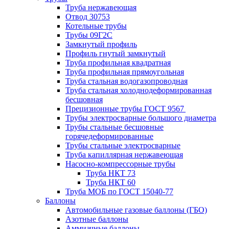
Труба нержавеющая
Отвод 30753
Котельные трубы
Трубы 09Г2С
Замкнутый профиль
Профиль гнутый замкнутый
Труба профильная квадратная
Труба профильная прямоугольная
Труба стальная водогазопроводная
Труба стальная холоднодеформированная
бесшовная
Прецизионные трубы ГОСТ 9567
Трубы электросварные большого диаметра
Трубы стальные бесшовные
горячедеформированные
Трубы стальные электросварные
Труба капиллярная нержавеющая
Насосно-компрессорные трубы
Труба НКТ 73
Труба НКТ 60
Труба МОБ по ГОСТ 15040-77
Баллоны
Автомобильные газовые баллоны (ГБО)
Азотные баллоны
Аммиачные баллоны