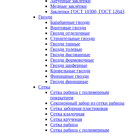
Латунные заклепки
Медные заклёпки
Заклепки ГОСТ 10300, ГОСТ 12643
Гвозди
Барабанные гвозди
Винтовые гвозди
Гвозди отделочные
Строительные гвозди
Гвозди тарные
Гвозди толевые
Гвозди фасованные
Гвозди формовочные
Гвозди шиферные
Кровельные гвозди
Финишные гвозди
Гвозди финишные
Сетка
Сетка рабица с полимерным
покрытием
Секционный забор из сетки рабицы
Сетка заборная пластиковая
Сетка кладочная
Сетка крученая
Сетка рабица
Сетка рабица с полимерным