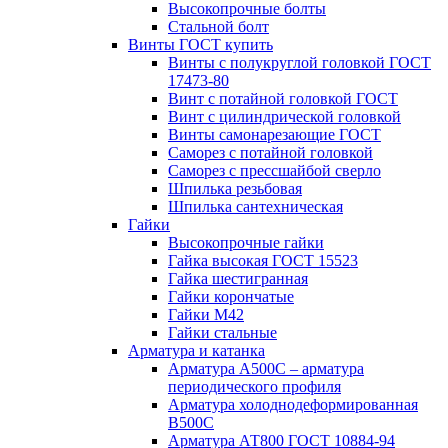
Высокопрочные болты
Стальной болт
Винты ГОСТ купить
Винты с полукруглой головкой ГОСТ
17473-80
Винт с потайной головкой ГОСТ
Винт с цилиндрической головкой
Винты самонарезающие ГОСТ
Саморез с потайной головкой
Саморез с прессшайбой сверло
Шпилька резьбовая
Шпилька сантехническая
Гайки
Высокопрочные гайки
Гайка высокая ГОСТ 15523
Гайка шестигранная
Гайки корончатые
Гайки М42
Гайки стальные
Арматура и катанка
Арматура А500С – арматура
периодического профиля
Арматура холоднодеформированная
В500С
Арматура АТ800 ГОСТ 10884-94