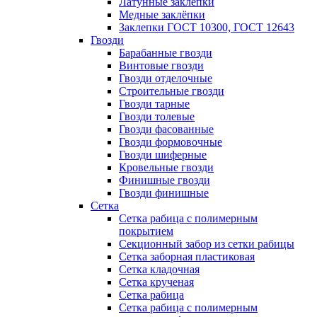
Латунные заклепки
Медные заклёпки
Заклепки ГОСТ 10300, ГОСТ 12643
Гвозди
Барабанные гвозди
Винтовые гвозди
Гвозди отделочные
Строительные гвозди
Гвозди тарные
Гвозди толевые
Гвозди фасованные
Гвозди формовочные
Гвозди шиферные
Кровельные гвозди
Финишные гвозди
Гвозди финишные
Сетка
Сетка рабица с полимерным
покрытием
Секционный забор из сетки рабицы
Сетка заборная пластиковая
Сетка кладочная
Сетка крученая
Сетка рабица
Сетка рабица с полимерным