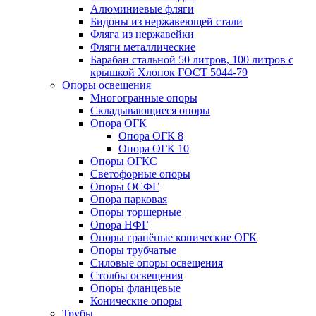
Алюминиевые фляги
Бидоны из нержавеющей стали
Фляга из нержавейки
Фляги металлические
Барабан стальной 50 литров, 100 литров с
крышкой Хлопок ГОСТ 5044-79
Опоры освещения
Многогранные опоры
Складывающиеся опоры
Опора ОГК
Опора ОГК 8
Опора ОГК 10
Опоры ОГКС
Светофорные опоры
Опоры ОСФГ
Опора парковая
Опоры торшерные
Опора НФГ
Опоры гранёные конические ОГК
Опоры трубчатые
Силовые опоры освещения
Столбы освещения
Опоры фланцевые
Конические опоры
Трубы