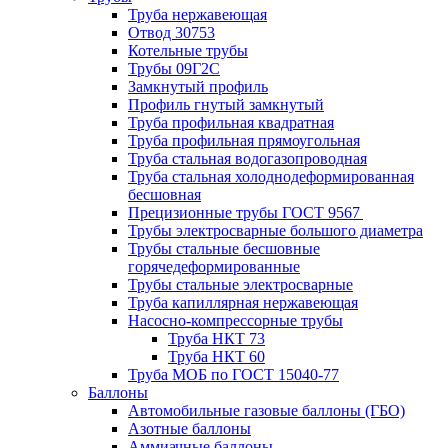
Труба нержавеющая
Отвод 30753
Котельные трубы
Трубы 09Г2С
Замкнутый профиль
Профиль гнутый замкнутый
Труба профильная квадратная
Труба профильная прямоугольная
Труба стальная водогазопроводная
Труба стальная холоднодеформированная
бесшовная
Прецизионные трубы ГОСТ 9567
Трубы электросварные большого диаметра
Трубы стальные бесшовные
горячедеформированные
Трубы стальные электросварные
Труба капиллярная нержавеющая
Насосно-компрессорные трубы
Труба НКТ 73
Труба НКТ 60
Труба МОБ по ГОСТ 15040-77
Баллоны
Автомобильные газовые баллоны (ГБО)
Азотные баллоны
Аммиачные баллоны