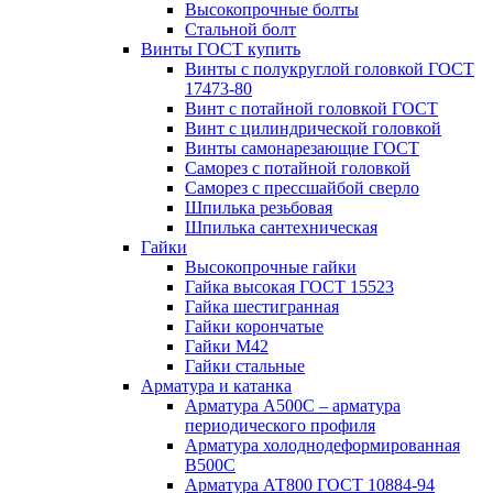
Высокопрочные болты
Стальной болт
Винты ГОСТ купить
Винты с полукруглой головкой ГОСТ
17473-80
Винт с потайной головкой ГОСТ
Винт с цилиндрической головкой
Винты самонарезающие ГОСТ
Саморез с потайной головкой
Саморез с прессшайбой сверло
Шпилька резьбовая
Шпилька сантехническая
Гайки
Высокопрочные гайки
Гайка высокая ГОСТ 15523
Гайка шестигранная
Гайки корончатые
Гайки М42
Гайки стальные
Арматура и катанка
Арматура А500С – арматура
периодического профиля
Арматура холоднодеформированная
В500С
Арматура АТ800 ГОСТ 10884-94