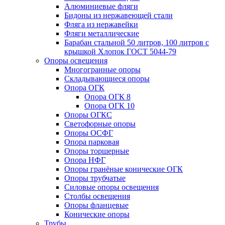
Алюминиевые фляги
Бидоны из нержавеющей стали
Фляга из нержавейки
Фляги металлические
Барабан стальной 50 литров, 100 литров с
крышкой Хлопок ГОСТ 5044-79
Опоры освещения
Многогранные опоры
Складывающиеся опоры
Опора ОГК
Опора ОГК 8
Опора ОГК 10
Опоры ОГКС
Светофорные опоры
Опоры ОСФГ
Опора парковая
Опоры торшерные
Опора НФГ
Опоры гранёные конические ОГК
Опоры трубчатые
Силовые опоры освещения
Столбы освещения
Опоры фланцевые
Конические опоры
Трубы