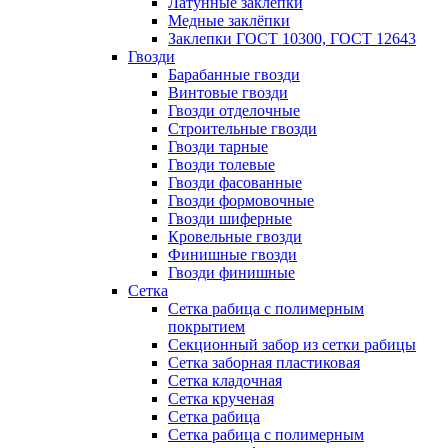
Латунные заклепки
Медные заклёпки
Заклепки ГОСТ 10300, ГОСТ 12643
Гвозди
Барабанные гвозди
Винтовые гвозди
Гвозди отделочные
Строительные гвозди
Гвозди тарные
Гвозди толевые
Гвозди фасованные
Гвозди формовочные
Гвозди шиферные
Кровельные гвозди
Финишные гвозди
Гвозди финишные
Сетка
Сетка рабица с полимерным
покрытием
Секционный забор из сетки рабицы
Сетка заборная пластиковая
Сетка кладочная
Сетка крученая
Сетка рабица
Сетка рабица с полимерным