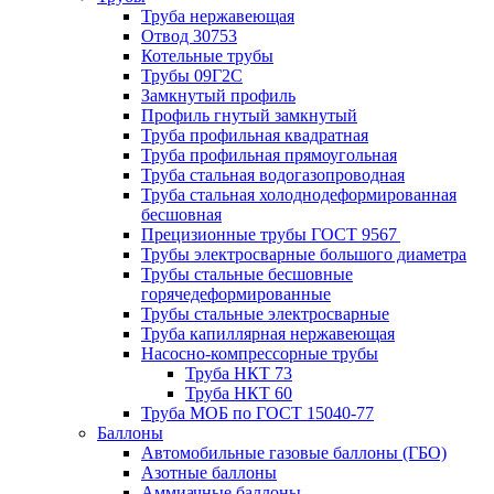
Труба нержавеющая
Отвод 30753
Котельные трубы
Трубы 09Г2С
Замкнутый профиль
Профиль гнутый замкнутый
Труба профильная квадратная
Труба профильная прямоугольная
Труба стальная водогазопроводная
Труба стальная холоднодеформированная
бесшовная
Прецизионные трубы ГОСТ 9567
Трубы электросварные большого диаметра
Трубы стальные бесшовные
горячедеформированные
Трубы стальные электросварные
Труба капиллярная нержавеющая
Насосно-компрессорные трубы
Труба НКТ 73
Труба НКТ 60
Труба МОБ по ГОСТ 15040-77
Баллоны
Автомобильные газовые баллоны (ГБО)
Азотные баллоны
Аммиачные баллоны