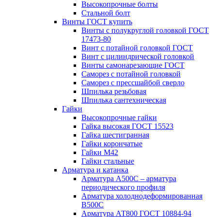
Высокопрочные болты
Стальной болт
Винты ГОСТ купить
Винты с полукруглой головкой ГОСТ
17473-80
Винт с потайной головкой ГОСТ
Винт с цилиндрической головкой
Винты самонарезающие ГОСТ
Саморез с потайной головкой
Саморез с прессшайбой сверло
Шпилька резьбовая
Шпилька сантехническая
Гайки
Высокопрочные гайки
Гайка высокая ГОСТ 15523
Гайка шестигранная
Гайки корончатые
Гайки М42
Гайки стальные
Арматура и катанка
Арматура А500С – арматура
периодического профиля
Арматура холоднодеформированная
В500С
Арматура АТ800 ГОСТ 10884-94