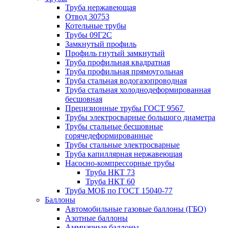
Труба нержавеющая
Отвод 30753
Котельные трубы
Трубы 09Г2С
Замкнутый профиль
Профиль гнутый замкнутый
Труба профильная квадратная
Труба профильная прямоугольная
Труба стальная водогазопроводная
Труба стальная холоднодеформированная
бесшовная
Прецизионные трубы ГОСТ 9567
Трубы электросварные большого диаметра
Трубы стальные бесшовные
горячедеформированные
Трубы стальные электросварные
Труба капиллярная нержавеющая
Насосно-компрессорные трубы
Труба НКТ 73
Труба НКТ 60
Труба МОБ по ГОСТ 15040-77
Баллоны
Автомобильные газовые баллоны (ГБО)
Азотные баллоны
Аммиачные баллоны