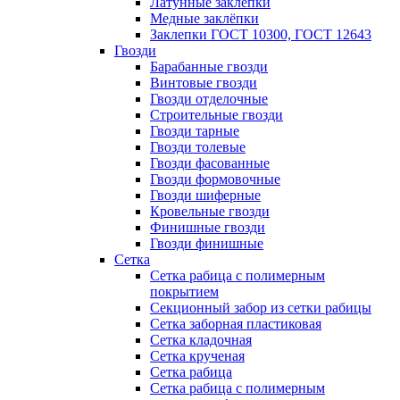
Латунные заклепки
Медные заклёпки
Заклепки ГОСТ 10300, ГОСТ 12643
Гвозди
Барабанные гвозди
Винтовые гвозди
Гвозди отделочные
Строительные гвозди
Гвозди тарные
Гвозди толевые
Гвозди фасованные
Гвозди формовочные
Гвозди шиферные
Кровельные гвозди
Финишные гвозди
Гвозди финишные
Сетка
Сетка рабица с полимерным
покрытием
Секционный забор из сетки рабицы
Сетка заборная пластиковая
Сетка кладочная
Сетка крученая
Сетка рабица
Сетка рабица с полимерным