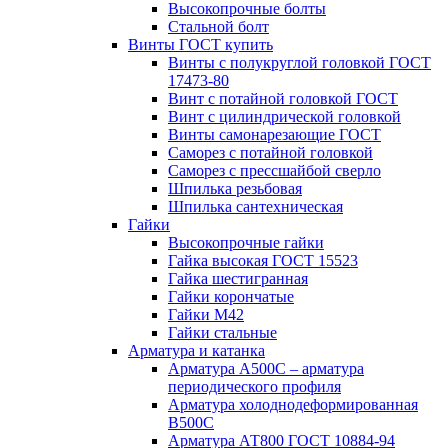
Высокопрочные болты
Стальной болт
Винты ГОСТ купить
Винты с полукруглой головкой ГОСТ
17473-80
Винт с потайной головкой ГОСТ
Винт с цилиндрической головкой
Винты самонарезающие ГОСТ
Саморез с потайной головкой
Саморез с прессшайбой сверло
Шпилька резьбовая
Шпилька сантехническая
Гайки
Высокопрочные гайки
Гайка высокая ГОСТ 15523
Гайка шестигранная
Гайки корончатые
Гайки М42
Гайки стальные
Арматура и катанка
Арматура А500С – арматура
периодического профиля
Арматура холоднодеформированная
В500С
Арматура АТ800 ГОСТ 10884-94