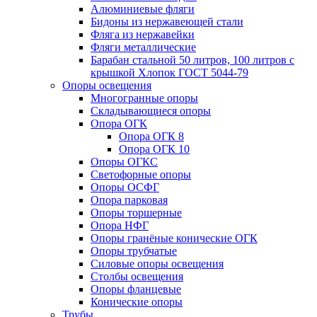
Алюминиевые фляги
Бидоны из нержавеющей стали
Фляга из нержавейки
Фляги металлические
Барабан стальной 50 литров, 100 литров с
крышкой Хлопок ГОСТ 5044-79
Опоры освещения
Многогранные опоры
Складывающиеся опоры
Опора ОГК
Опора ОГК 8
Опора ОГК 10
Опоры ОГКС
Светофорные опоры
Опоры ОСФГ
Опора парковая
Опоры торшерные
Опора НФГ
Опоры гранёные конические ОГК
Опоры трубчатые
Силовые опоры освещения
Столбы освещения
Опоры фланцевые
Конические опоры
Трубы