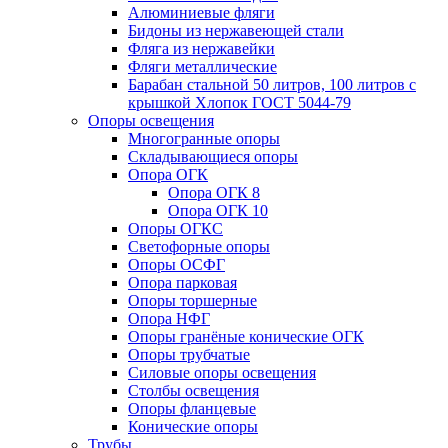
Алюминиевые фляги
Бидоны из нержавеющей стали
Фляга из нержавейки
Фляги металлические
Барабан стальной 50 литров, 100 литров с
крышкой Хлопок ГОСТ 5044-79
Опоры освещения
Многогранные опоры
Складывающиеся опоры
Опора ОГК
Опора ОГК 8
Опора ОГК 10
Опоры ОГКС
Светофорные опоры
Опоры ОСФГ
Опора парковая
Опоры торшерные
Опора НФГ
Опоры гранёные конические ОГК
Опоры трубчатые
Силовые опоры освещения
Столбы освещения
Опоры фланцевые
Конические опоры
Трубы