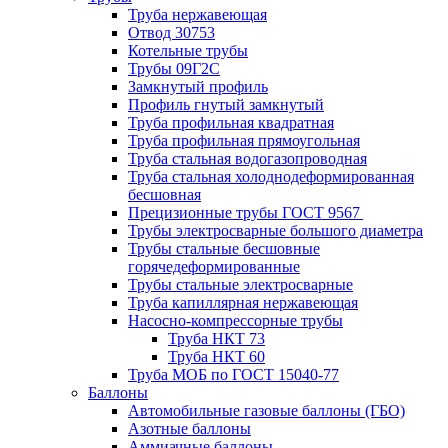
Труба нержавеющая
Отвод 30753
Котельные трубы
Трубы 09Г2С
Замкнутый профиль
Профиль гнутый замкнутый
Труба профильная квадратная
Труба профильная прямоугольная
Труба стальная водогазопроводная
Труба стальная холоднодеформированная
бесшовная
Прецизионные трубы ГОСТ 9567
Трубы электросварные большого диаметра
Трубы стальные бесшовные
горячедеформированные
Трубы стальные электросварные
Труба капиллярная нержавеющая
Насосно-компрессорные трубы
Труба НКТ 73
Труба НКТ 60
Труба МОБ по ГОСТ 15040-77
Баллоны
Автомобильные газовые баллоны (ГБО)
Азотные баллоны
Аммиачные баллоны