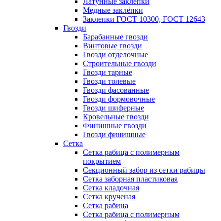
Латунные заклепки
Медные заклёпки
Заклепки ГОСТ 10300, ГОСТ 12643
Гвозди
Барабанные гвозди
Винтовые гвозди
Гвозди отделочные
Строительные гвозди
Гвозди тарные
Гвозди толевые
Гвозди фасованные
Гвозди формовочные
Гвозди шиферные
Кровельные гвозди
Финишные гвозди
Гвозди финишные
Сетка
Сетка рабица с полимерным
покрытием
Секционный забор из сетки рабицы
Сетка заборная пластиковая
Сетка кладочная
Сетка крученая
Сетка рабица
Сетка рабица с полимерным