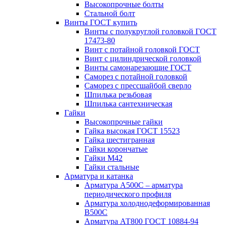
Высокопрочные болты
Стальной болт
Винты ГОСТ купить
Винты с полукруглой головкой ГОСТ
17473-80
Винт с потайной головкой ГОСТ
Винт с цилиндрической головкой
Винты самонарезающие ГОСТ
Саморез с потайной головкой
Саморез с прессшайбой сверло
Шпилька резьбовая
Шпилька сантехническая
Гайки
Высокопрочные гайки
Гайка высокая ГОСТ 15523
Гайка шестигранная
Гайки корончатые
Гайки М42
Гайки стальные
Арматура и катанка
Арматура А500С – арматура
периодического профиля
Арматура холоднодеформированная
В500С
Арматура АТ800 ГОСТ 10884-94