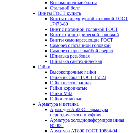
Высокопрочные болты
Стальной болт
Винты ГОСТ купить
Винты с полукруглой головкой ГОСТ
17473-80
Винт с потайной головкой ГОСТ
Винт с цилиндрической головкой
Винты самонарезающие ГОСТ
Саморез с потайной головкой
Саморез с прессшайбой сверло
Шпилька резьбовая
Шпилька сантехническая
Гайки
Высокопрочные гайки
Гайка высокая ГОСТ 15523
Гайка шестигранная
Гайки корончатые
Гайки М42
Гайки стальные
Арматура и катанка
Арматура А500С – арматура
периодического профиля
Арматура холоднодеформированная
В500С
Арматура АТ800 ГОСТ 10884-94