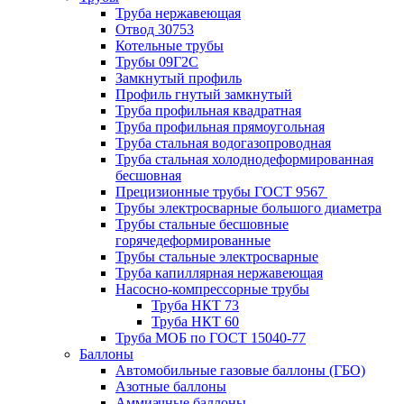
Труба нержавеющая
Отвод 30753
Котельные трубы
Трубы 09Г2С
Замкнутый профиль
Профиль гнутый замкнутый
Труба профильная квадратная
Труба профильная прямоугольная
Труба стальная водогазопроводная
Труба стальная холоднодеформированная
бесшовная
Прецизионные трубы ГОСТ 9567
Трубы электросварные большого диаметра
Трубы стальные бесшовные
горячедеформированные
Трубы стальные электросварные
Труба капиллярная нержавеющая
Насосно-компрессорные трубы
Труба НКТ 73
Труба НКТ 60
Труба МОБ по ГОСТ 15040-77
Баллоны
Автомобильные газовые баллоны (ГБО)
Азотные баллоны
Аммиачные баллоны