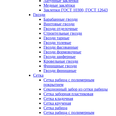
Латунные заклепки
Медные заклёпки
Заклепки ГОСТ 10300, ГОСТ 12643
Гвозди
Барабанные гвозди
Винтовые гвозди
Гвозди отделочные
Строительные гвозди
Гвозди тарные
Гвозди толевые
Гвозди фасованные
Гвозди формовочные
Гвозди шиферные
Кровельные гвозди
Финишные гвозди
Гвозди финишные
Сетка
Сетка рабица с полимерным
покрытием
Секционный забор из сетки рабицы
Сетка заборная пластиковая
Сетка кладочная
Сетка крученая
Сетка рабица
Сетка рабица с полимерным