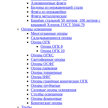
Алюминиевые фляги
Бидоны из нержавеющей стали
Фляга из нержавейки
Фляги металлические
Барабан стальной 50 литров, 100 литров с
крышкой Хлопок ГОСТ 5044-79
Опоры освещения
Многогранные опоры
Складывающиеся опоры
Опора ОГК
Опора ОГК 8
Опора ОГК 10
Опоры ОГКС
Светофорные опоры
Опоры ОСФГ
Опора парковая
Опоры торшерные
Опора НФГ
Опоры гранёные конические ОГК
Опоры трубчатые
Силовые опоры освещения
Столбы освещения
Опоры фланцевые
Конические опоры
Трубы