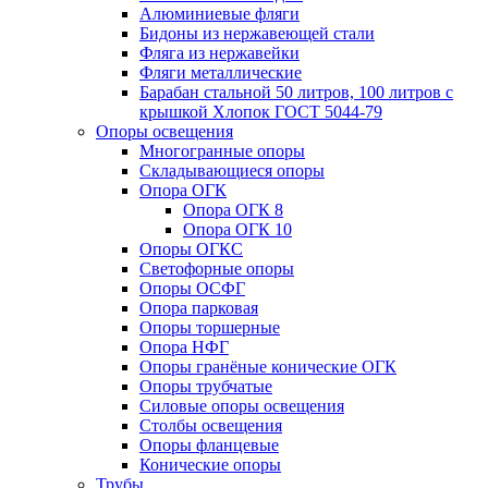
Алюминиевые фляги
Бидоны из нержавеющей стали
Фляга из нержавейки
Фляги металлические
Барабан стальной 50 литров, 100 литров с
крышкой Хлопок ГОСТ 5044-79
Опоры освещения
Многогранные опоры
Складывающиеся опоры
Опора ОГК
Опора ОГК 8
Опора ОГК 10
Опоры ОГКС
Светофорные опоры
Опоры ОСФГ
Опора парковая
Опоры торшерные
Опора НФГ
Опоры гранёные конические ОГК
Опоры трубчатые
Силовые опоры освещения
Столбы освещения
Опоры фланцевые
Конические опоры
Трубы