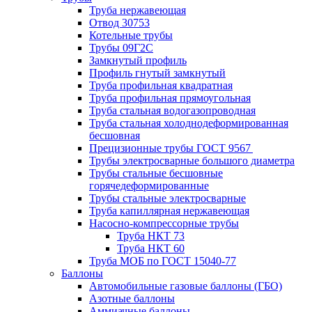
Труба нержавеющая
Отвод 30753
Котельные трубы
Трубы 09Г2С
Замкнутый профиль
Профиль гнутый замкнутый
Труба профильная квадратная
Труба профильная прямоугольная
Труба стальная водогазопроводная
Труба стальная холоднодеформированная
бесшовная
Прецизионные трубы ГОСТ 9567
Трубы электросварные большого диаметра
Трубы стальные бесшовные
горячедеформированные
Трубы стальные электросварные
Труба капиллярная нержавеющая
Насосно-компрессорные трубы
Труба НКТ 73
Труба НКТ 60
Труба МОБ по ГОСТ 15040-77
Баллоны
Автомобильные газовые баллоны (ГБО)
Азотные баллоны
Аммиачные баллоны