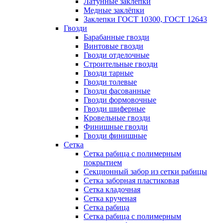
Латунные заклепки
Медные заклёпки
Заклепки ГОСТ 10300, ГОСТ 12643
Гвозди
Барабанные гвозди
Винтовые гвозди
Гвозди отделочные
Строительные гвозди
Гвозди тарные
Гвозди толевые
Гвозди фасованные
Гвозди формовочные
Гвозди шиферные
Кровельные гвозди
Финишные гвозди
Гвозди финишные
Сетка
Сетка рабица с полимерным
покрытием
Секционный забор из сетки рабицы
Сетка заборная пластиковая
Сетка кладочная
Сетка крученая
Сетка рабица
Сетка рабица с полимерным