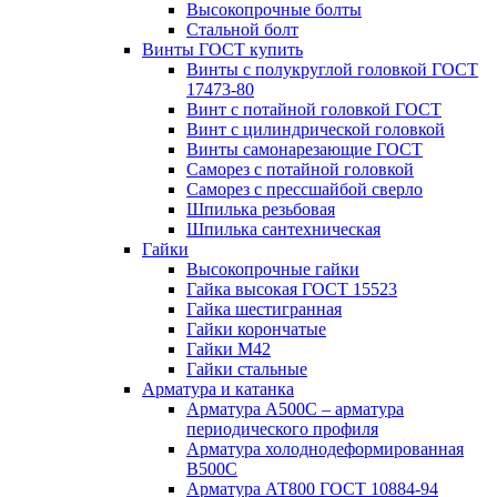
Высокопрочные болты
Стальной болт
Винты ГОСТ купить
Винты с полукруглой головкой ГОСТ
17473-80
Винт с потайной головкой ГОСТ
Винт с цилиндрической головкой
Винты самонарезающие ГОСТ
Саморез с потайной головкой
Саморез с прессшайбой сверло
Шпилька резьбовая
Шпилька сантехническая
Гайки
Высокопрочные гайки
Гайка высокая ГОСТ 15523
Гайка шестигранная
Гайки корончатые
Гайки М42
Гайки стальные
Арматура и катанка
Арматура А500С – арматура
периодического профиля
Арматура холоднодеформированная
В500С
Арматура АТ800 ГОСТ 10884-94