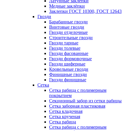
Латунные заклепки
Медные заклёпки
Заклепки ГОСТ 10300, ГОСТ 12643
Гвозди
Барабанные гвозди
Винтовые гвозди
Гвозди отделочные
Строительные гвозди
Гвозди тарные
Гвозди толевые
Гвозди фасованные
Гвозди формовочные
Гвозди шиферные
Кровельные гвозди
Финишные гвозди
Гвозди финишные
Сетка
Сетка рабица с полимерным
покрытием
Секционный забор из сетки рабицы
Сетка заборная пластиковая
Сетка кладочная
Сетка крученая
Сетка рабица
Сетка рабица с полимерным