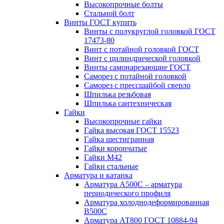
Высокопрочные болты
Стальной болт
Винты ГОСТ купить
Винты с полукруглой головкой ГОСТ
17473-80
Винт с потайной головкой ГОСТ
Винт с цилиндрической головкой
Винты самонарезающие ГОСТ
Саморез с потайной головкой
Саморез с прессшайбой сверло
Шпилька резьбовая
Шпилька сантехническая
Гайки
Высокопрочные гайки
Гайка высокая ГОСТ 15523
Гайка шестигранная
Гайки корончатые
Гайки М42
Гайки стальные
Арматура и катанка
Арматура А500С – арматура
периодического профиля
Арматура холоднодеформированная
В500С
Арматура АТ800 ГОСТ 10884-94