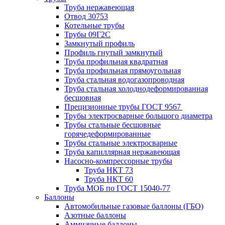
Труба нержавеющая
Отвод 30753
Котельные трубы
Трубы 09Г2С
Замкнутый профиль
Профиль гнутый замкнутый
Труба профильная квадратная
Труба профильная прямоугольная
Труба стальная водогазопроводная
Труба стальная холоднодеформированная
бесшовная
Прецизионные трубы ГОСТ 9567
Трубы электросварные большого диаметра
Трубы стальные бесшовные
горячедеформированные
Трубы стальные электросварные
Труба капиллярная нержавеющая
Насосно-компрессорные трубы
Труба НКТ 73
Труба НКТ 60
Труба МОБ по ГОСТ 15040-77
Баллоны
Автомобильные газовые баллоны (ГБО)
Азотные баллоны
Аммиачные баллоны