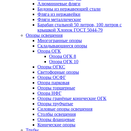
Алюминиевые фляги
Бидоны из нержавеющей стали
Фляга из нержавейки
Фляги металлические
Барабан стальной 50 литров, 100 литров с
крышкой Хлопок ГОСТ 5044-79
Опоры освещения
Многогранные опоры
Складывающиеся опоры
Опора ОГК
Опора ОГК 8
Опора ОГК 10
Опоры ОГКС
Светофорные опоры
Опоры ОСФГ
Опора парковая
Опоры торшерные
Опора НФГ
Опоры гранёные конические ОГК
Опоры трубчатые
Силовые опоры освещения
Столбы освещения
Опоры фланцевые
Конические опоры
Трубы