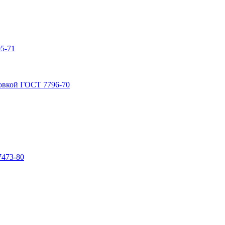
5-71
овкой ГОСТ 7796-70
7473-80