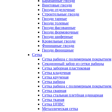
Барабанные гвозди
Винтовые гвозди
Гвозди отделочные
Строительные гвозди
Гвозди тарные
Гвозди толевые
Гвозди фасованные
Гвозди формовочные
Гвозди шиферные
Кровельные гвозди
Финишные гвозди
Гвозди финишные
Сетка
Сетка рабица с полимерным покрытием
Секционный забор из сетки рабицы
Сетка заборная пластиковая
Сетка кладочная
Сетка крученая
Сетка рабица
Сетка рабица с полимерным покрытием
Сетка сварная
Сетка стальная плетёная одинарная
Сетка тканая
Сетка ЦПВС
Металлическая сетка