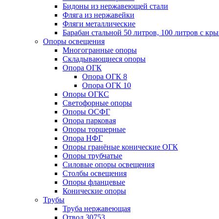
Бидоны из нержавеющей стали
Фляга из нержавейки
Фляги металлические
Барабан стальной 50 литров, 100 литров с к
Опоры освещения
Многогранные опоры
Складывающиеся опоры
Опора ОГК
Опора ОГК 8
Опора ОГК 10
Опоры ОГКС
Светофорные опоры
Опоры ОСФГ
Опора парковая
Опоры торшерные
Опора НФГ
Опоры гранёные конические ОГК
Опоры трубчатые
Силовые опоры освещения
Столбы освещения
Опоры фланцевые
Конические опоры
Трубы
Труба нержавеющая
Отвод 30753