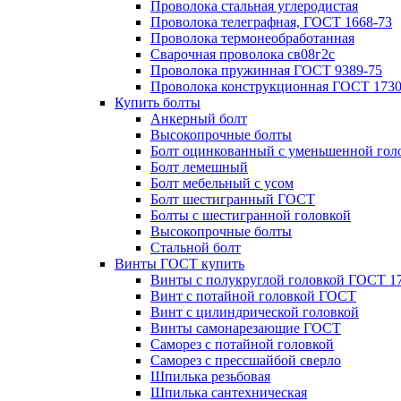
Проволока стальная углеродистая
Проволока телеграфная, ГОСТ 1668-73
Проволока термонеобработанная
Сварочная проволока св08г2с
Проволока пружинная ГОСТ 9389-75
Проволока конструкционная ГОСТ 1730
Купить болты
Анкерный болт
Высокопрочные болты
Болт оцинкованный с уменьшенной гол
Болт лемешный
Болт мебельный с усом
Болт шестигранный ГОСТ
Болты с шестигранной головкой
Высокопрочные болты
Стальной болт
Винты ГОСТ купить
Винты с полукруглой головкой ГОСТ 1
Винт с потайной головкой ГОСТ
Винт с цилиндрической головкой
Винты самонарезающие ГОСТ
Саморез с потайной головкой
Саморез с прессшайбой сверло
Шпилька резьбовая
Шпилька сантехническая