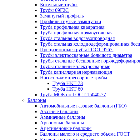
Котельные трубы
Трубы 09Г2С
Замкнутый профиль
Профиль гнутый замкнутый
Труба профильная квадратная
Труба профильная прямоугольная
Труба стальная водогазопроводная
Труба стальная холоднодеформированная бес
Прецизионные трубы ГОСТ 9567
Трубы электросварные большого диаметра
Трубы стальные бесшовные горячедеформиро
Трубы стальные электросварные
Труба капиллярная нержавеющая
Насосно-компрессорные трубы
Труба НКТ 73
Труба НКТ 60
Труба МОБ по ГОСТ 15040-77
Баллоны
Автомобильные газовые баллоны (ГБО)
Азотные баллоны
Аммиачные баллоны
Аргоновые баллоны
Ацетиленовые баллоны
Баллоны малого и среднего объема ГОСТ
Баллоны и огнетушители