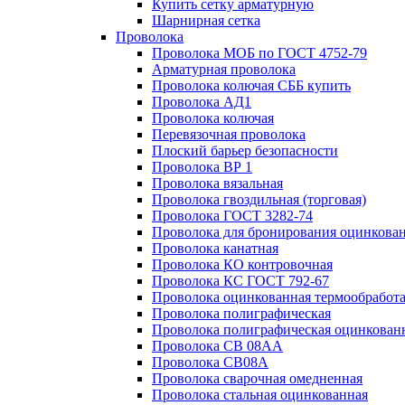
Купить сетку арматурную
Шарнирная сетка
Проволока
Проволока МОБ по ГОСТ 4752-79
Арматурная проволока
Проволока колючая СББ купить
Проволока АД1
Проволока колючая
Перевязочная проволока
Плоский барьер безопасности
Проволока ВР 1
Проволока вязальная
Проволока гвоздильная (торговая)
Проволока ГОСТ 3282-74
Проволока для бронирования оцинкова
Проволока канатная
Проволока КО контровочная
Проволока КС ГОСТ 792-67
Проволока оцинкованная термообработ
Проволока полиграфическая
Проволока полиграфическая оцинкован
Проволока СВ 08АА
Проволока СВ08А
Проволока сварочная омедненная
Проволока стальная оцинкованная